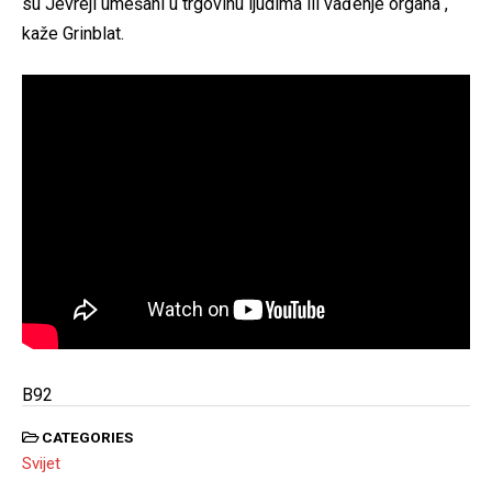
su Jevreji umešani u trgovinu ljudima ili vađenje organa“,
kaže Grinblat.
B92
CATEGORIES
Svijet