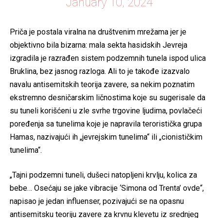
January 10, 2024
Priča je postala viralna na društvenim mrežama jer je
objektivno bila bizarna: mala sekta hasidskih Jevreja
izgradila je razrađen sistem podzemnih tunela ispod ulica
Bruklina, bez jasnog razloga. Ali to je takođe izazvalo
navalu antisemitskih teorija zavere, sa nekim poznatim
ekstremno desničarskim ličnostima koje su sugerisale da
su tuneli korišćeni u zle svrhe trgovine ljudima, povlačeći
poređenja sa tunelima koje je napravila teroristička grupa
Hamas, nazivajući ih „jevrejskim tunelima“ ili „cionističkim
tunelima“.
„Tajni podzemni tuneli, dušeci natopljeni krvlju, kolica za
bebe… Osećaju se jake vibracije ‘Simona od Trenta’ ovde“,
napisao je jedan influenser, pozivajući se na opasnu
antisemitsku teoriju zavere za krvnu klevetu iz srednjeg