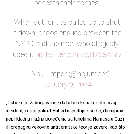
beneath their homes.
When authorities pulled up to shut
it down, chaos ensued between the
NYPD and the men who allegedly
used it.
pic.twitter.com/c31XcaAtYv
— No Jumper (@nojumper)
January 9, 2024
„Duboko je zabrinjavajuće da bi bilo ko iskoristio ovaj
incident, koji je pokret Habad najoštrije osudio, da napravi
neprikladna i lažna poređenja sa tunelima Hamasa u Gazi
ili propagira vekovne antisemitske teorije zavere, kao što