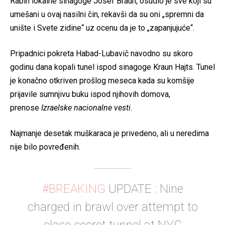
Rabin lokalne sinagoge Josef Braun, osudio je sve koji su
umešani u ovaj nasilni čin, rekavši da su oni „spremni da
unište i Svete zidine“ uz ocenu da je to „zapanjujuće“.
Pripadnici pokreta Habad-Lubavič navodno su skoro
godinu dana kopali tunel ispod sinagoge Kraun Hajts. Tunel
je konačno otkriven prošlog meseca kada su komšije
prijavile sumnjivu buku ispod njihovih domova,
prenose
Izraelske nacionalne vesti.
Najmanje desetak muškaraca je privedeno, ali u neredima
nije bilo povređenih.
#BREAKING
UPDATE : Nine
charged in brawl over attempt to
close secret tunnel at NYC