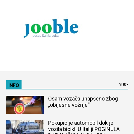
INFO
VIŠE
Osam vozača uhapšeno zbog
„obijesne vožnje“
Pokupio je automobil dok je
vozila bicikl: U Italiji POGINULA