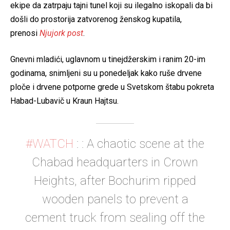
ekipe da zatrpaju tajni tunel koji su ilegalno iskopali da bi
došli do prostorija zatvorenog ženskog kupatila,
prenosi
Njujork post
.
Gnevni mladići, uglavnom u tinejdžerskim i ranim 20-im
godinama, snimljeni su u ponedeljak kako ruše drvene
ploče i drvene potporne grede u Svetskom štabu pokreta
Habad-Lubavič u Kraun Hajtsu.
#WATCH
: : A chaotic scene at the
Chabad headquarters in Crown
Heights, after Bochurim ripped
wooden panels to prevent a
cement truck from sealing off the