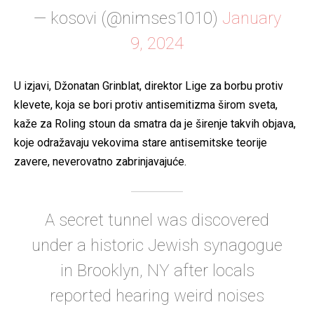
— kosovi (@nimses1010)
January
9, 2024
U izjavi, Džonatan Grinblat, direktor Lige za borbu protiv
klevete, koja se bori protiv antisemitizma širom sveta,
kaže za Roling stoun da smatra da je širenje takvih objava,
koje odražavaju vekovima stare antisemitske teorije
zavere, neverovatno zabrinjavajuće.
A secret tunnel was discovered
under a historic Jewish synagogue
in Brooklyn, NY after locals
reported hearing weird noises