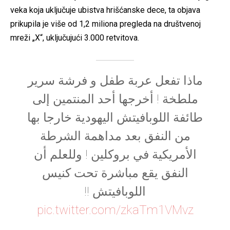
veka koja uključuje ubistva hrišćanske dece, ta objava
prikupila je više od 1,2 miliona pregleda na društvenoj
mreži „X“, uključujući 3.000 retvitova.
ماذا تفعل عربة طفل و فرشة سرير
ملطخة ! أخرجها أحد المنتمين إلى
طائفة اللوبافيتش اليهودية خارجا بها
من النفق بعد مداهمة الشرطة
الأمريكية في بروكلين ! وللعلم أن
النفق يقع مباشرة تحت كنيس
اللوبافيتش !!
pic.twitter.com/zkaTm1VMvz