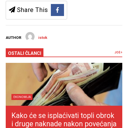
Share This
AUTHOR
istok
OSTALI ČLANCI
JOŠ
EKONOMIJA
Kako će se isplaćivati topli obrok
i druge naknade nakon povećanja