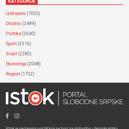
KATEGORIJE
Izdvojeno
(7055)
Društvo
(3489)
Politika
(2640)
Sport
(2316)
Svijet
(2283)
Ekonomija
(2048)
Region
(1732)
Istok je nezavisni portal koji se bori za slobodno i demokratsko