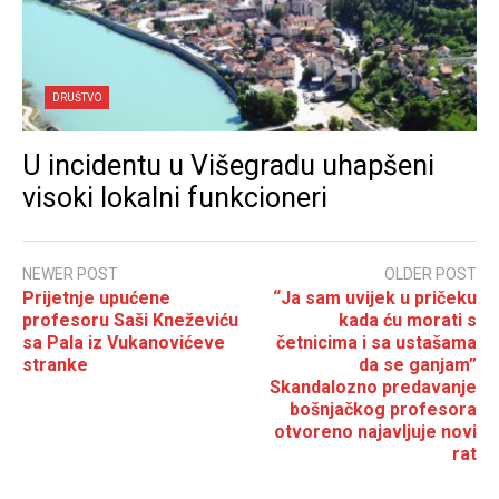
DRUŠTVO
U incidentu u Višegradu uhapšeni
visoki lokalni funkcioneri
NEWER POST
OLDER POST
Prijetnje upućene
“Ja sam uvijek u pričeku
profesoru Saši Kneževiću
kada ću morati s
sa Pala iz Vukanovićeve
četnicima i sa ustašama
stranke
da se ganjam”
Skandalozno predavanje
bošnjačkog profesora
otvoreno najavljuje novi
rat