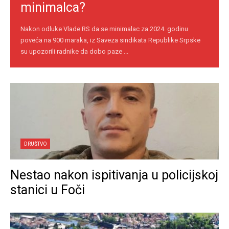
minimalca?
Nakon odluke Vlade RS da se minimalac za 2024. godinu
poveća na 900 maraka, iz Saveza sindikata Republike Srpske
su upozorili radnike da dobo paze ...
DRUŠTVO
Nestao nakon ispitivanja u policijskoj
stanici u Foči