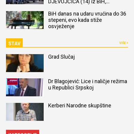
DJEVOJČICA (14) iz BiH,
naređena obdukcija tijela
BiH danas na udaru vrućina do 36
stepeni, evo kada stiže
osvježenje
STAV
VIŠE
Grad Slučaj
Dr Blagojević: Lice i naličje režima
u Republici Srpskoj
Kerberi Narodne skupštine