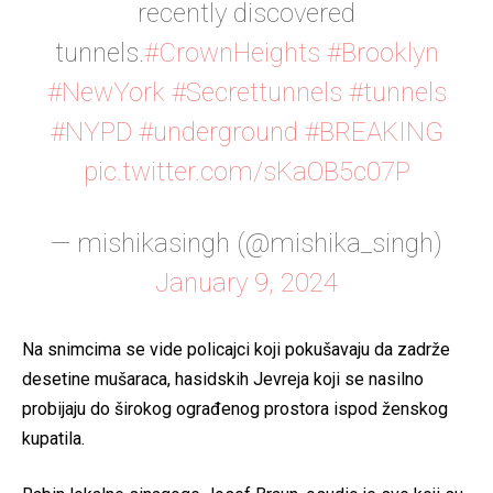
recently discovered
tunnels.
#CrownHeights
#Brooklyn
#NewYork
#Secrettunnels
#tunnels
#NYPD
#underground
#BREAKING
pic.twitter.com/sKaOB5c07P
— mishikasingh (@mishika_singh)
January 9, 2024
Na snimcima se vide policajci koji pokušavaju da zadrže
desetine mušaraca, hasidskih Jevreja koji se nasilno
probijaju do širokog ograđenog prostora ispod ženskog
kupatila.