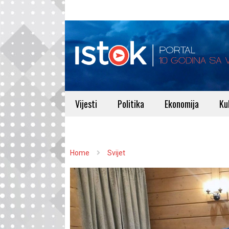
Vijesti
Politika
Ekonomija
Ku
Home
Svijet