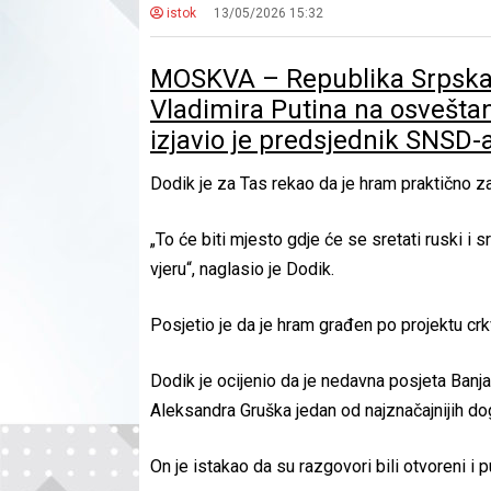
istok
13/05/2026 15:32
MOSKVA – Republika Srpska 
Vladimira Putina na osvešta
izjavio je predsjednik SNSD-
Dodik je za Tas rekao da je hram praktično za
„To će biti mjesto gdje će se sretati ruski i s
vjeru“, naglasio je Dodik.
Posjetio je da je hram građen po projektu crk
Dodik je ocijenio da je nedavna posjeta Banj
Aleksandra Gruška jedan od najznačajnijih dog
On je istakao da su razgovori bili otvoreni i p