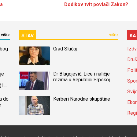
ja
Dodikov tvit povlači Zakon?
STAV
KA
VIŠE
VIŠE
zbog
Grad Slučaj
Izdv
Druš
Poli
je
Dr Blagojević: Lice i naličje
režima u Republici Srpskoj
Spor
(14)
a
Svij
a do
Kerberi Narodne skupštine
Ekon
e
Reg