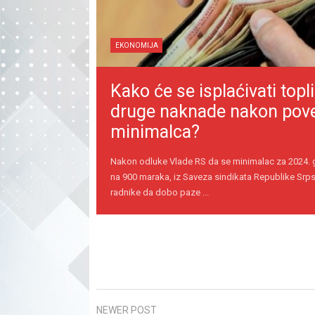
EKONOMIJA
Kako će se isplaćivati topli
druge naknade nakon pov
minimalca?
Nakon odluke Vlade RS da se minimalac za 2024.
na 900 maraka, iz Saveza sindikata Republike Srps
radnike da dobo paze ...
NEWER POST