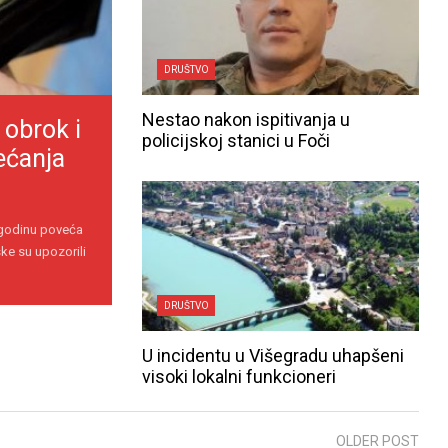
DRUŠTVO
Nestao nakon ispitivanja u
 obrok i
policijskoj stanici u Foči
ećanja
 godinu poveća
ke su upozorili
DRUŠTVO
U incidentu u Višegradu uhapšeni
visoki lokalni funkcioneri
OLDER POST