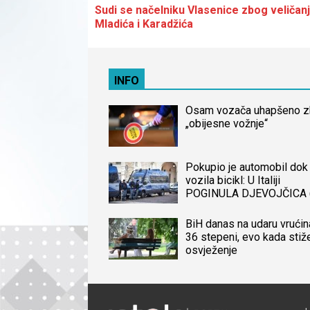
Sudi se načelniku Vlasenice zbog veličan
Mladića i Karadžića
INFO
Osam vozača uhapšeno 
„obijesne vožnje“
Pokupio je automobil dok 
vozila bicikl: U Italiji
POGINULA DJEVOJČICA 
iz BiH, naređena obdukcij
tijela
BiH danas na udaru vrućin
36 stepeni, evo kada stiž
osvježenje