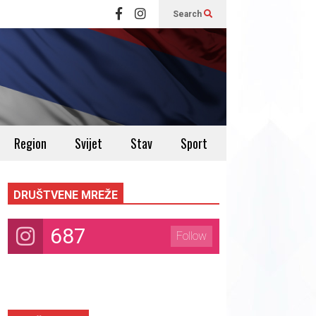
Search
Region
Svijet
Stav
Sport
DRUŠTVENE MREŽE
687
Follow