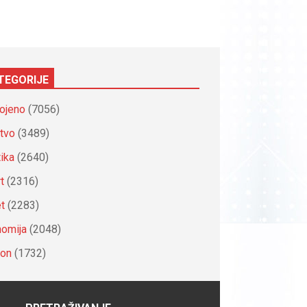
TEGORIJE
ojeno
(7056)
tvo
(3489)
tika
(2640)
t
(2316)
et
(2283)
omija
(2048)
ion
(1732)