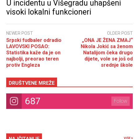
U incidentu u Višegradu uhapšeni
visoki lokalni funkcioneri
NEWER POST
OLDER POST
Srpski fudbaler odradio
„ONA JE ŽENA ZMAJ“
LAVOVSKI POSAO:
Nikola Jokić sa ženom
Statistika kaže da je on
Natalijom čeka drugo
najbolji, preorao teren
dijete, vole se još od
protiv Engleza
srednje škole
DRUŠTVENE MREŽE
687
Follow
NAJČITANIJE
VIŠE