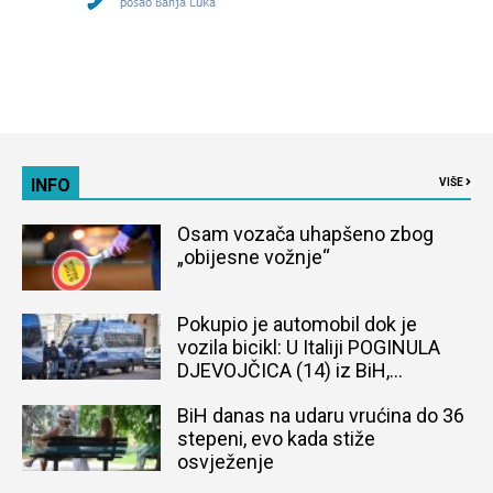
INFO
VIŠE
Osam vozača uhapšeno zbog
„obijesne vožnje“
Pokupio je automobil dok je
vozila bicikl: U Italiji POGINULA
DJEVOJČICA (14) iz BiH,
naređena obdukcija tijela
BiH danas na udaru vrućina do 36
stepeni, evo kada stiže
osvježenje