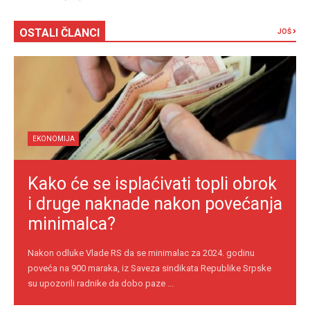
OSTALI ČLANCI
JOŠ
EKONOMIJA
Kako će se isplaćivati topli obrok
i druge naknade nakon povećanja
minimalca?
Nakon odluke Vlade RS da se minimalac za 2024. godinu
poveća na 900 maraka, iz Saveza sindikata Republike Srpske
su upozorili radnike da dobo paze ...