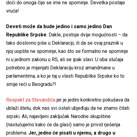
doći do onoga čije se ime ne spominje. Devetka postaje
vruća!
Deveti može da bude jedino i samo jedino Dan
Republike Srpske
. Dakle, postoje dvije mogućnosti – da
tako doslovno piše u Deklaraciji, ili da se ovaj praznik u
njoj uopšte ne spominje, kao što se formalno ne spominje
ni u jednom zakonu u RS, ali se ipak slavi. U oba slučaja
potrebno je mijenjati Deklaraciju kroz amandmane u
parlamentima, a ko je taj u vlasti Republike Srpske ko to
smije reći u Beogradu?!
Respekt za Stevandića
jer je jedini konkretno pokušava da
ublaži štetu, dok nas svi ostali ubjeđuju da ne znamo čitati
srpski. Ali, najavljeni zaključak Narodne skupštine
(naslućujemo kako će da glasi) samo je privid rješenja
problema.
Jer, jedno će pisati u njemu, a drugo u