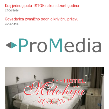
Kraj jednog puta: ISTOK nakon deset godina
17/06/2026
Govedarica zvanično podnio krivičnu prijavu
16/06/2026