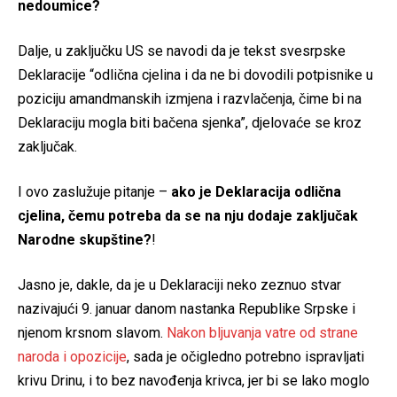
nedoumice?
Dalje, u zaključku US se navodi da je tekst svesrpske
Deklaracije “odlična cjelina i da ne bi dovodili potpisnike u
poziciju amandmanskih izmjena i razvlačenja, čime bi na
Deklaraciju mogla biti bačena sjenka”, djelovaće se kroz
zaključak.
I ovo zaslužuje pitanje –
ako je Deklaracija odlična
cjelina, čemu potreba da se na nju dodaje zaključak
Narodne skupštine?
!
Jasno je, dakle, da je u Deklaraciji neko zeznuo stvar
nazivajući 9. januar danom nastanka Republike Srpske i
njenom krsnom slavom.
Nakon bljuvanja vatre od strane
naroda i opozicije
, sada je očigledno potrebno ispravljati
krivu Drinu, i to bez navođenja krivca, jer bi se lako moglo