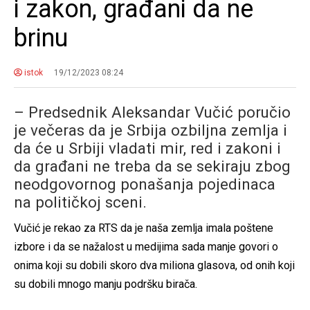
i zakon, građani da ne
brinu
istok
19/12/2023 08:24
– Predsednik Aleksandar Vučić poručio
je večeras da je Srbija ozbiljna zemlja i
da će u Srbiji vladati mir, red i zakoni i
da građani ne treba da se sekiraju zbog
neodgovornog ponašanja pojedinaca
na političkoj sceni.
Vučić je rekao za RTS da je naša zemlja imala poštene
izbore i da se nažalost u medijima sada manje govori o
onima koji su dobili skoro dva miliona glasova, od onih koji
su dobili mnogo manju podršku birača.