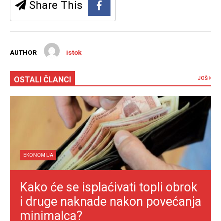
Share This
AUTHOR
istok
OSTALI ČLANCI
JOŠ
EKONOMIJA
Kako će se isplaćivati topli obrok
i druge naknade nakon povećanja
minimalca?