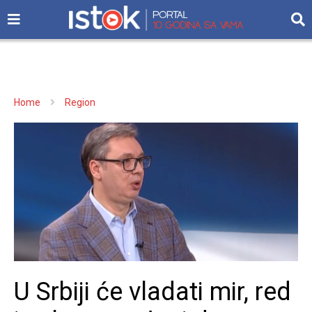
Home
Region
U Srbiji će vladati mir, red