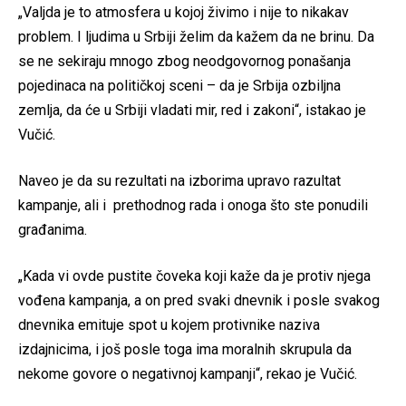
„Valjda je to atmosfera u kojoj živimo i nije to nikakav
problem. I ljudima u Srbiji želim da kažem da ne brinu. Da
se ne sekiraju mnogo zbog neodgovornog ponašanja
pojedinaca na političkoj sceni – da je Srbija ozbiljna
zemlja, da će u Srbiji vladati mir, red i zakoni“, istakao je
Vučić.
Naveo je da su rezultati na izborima upravo razultat
kampanje, ali i prethodnog rada i onoga što ste ponudili
građanima.
„Kada vi ovde pustite čoveka koji kaže da je protiv njega
vođena kampanja, a on pred svaki dnevnik i posle svakog
dnevnika emituje spot u kojem protivnike naziva
izdajnicima, i još posle toga ima moralnih skrupula da
nekome govore o negativnoj kampanji“, rekao je Vučić.