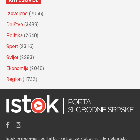
KATEGORIJE
Izdvojeno
(7056)
Društvo
(3489)
Politika
(2640)
Sport
(2316)
Svijet
(2283)
Ekonomija
(2048)
Region
(1732)
Istok je nezavisni portal koji se bori za slobodno i demokratsko