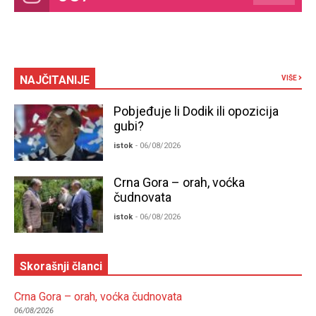
NAJČITANIJE
VIŠE
Pobjeđuje li Dodik ili opozicija
gubi?
istok
- 06/08/2026
Crna Gora – orah, voćka
čudnovata
istok
- 06/08/2026
Skorašnji članci
Crna Gora – orah, voćka čudnovata
06/08/2026