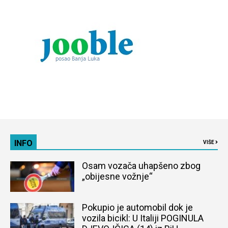
INFO
VIŠE
Osam vozača uhapšeno zbog
„obijesne vožnje“
Pokupio je automobil dok je
vozila bicikl: U Italiji POGINULA