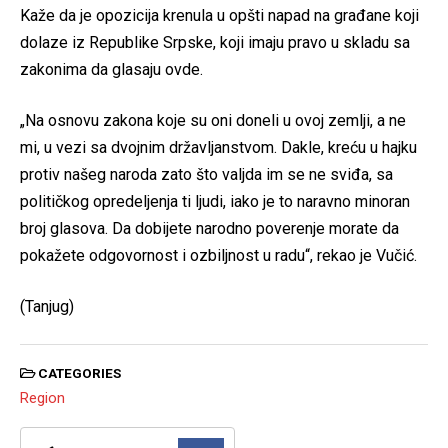
Kaže da je opozicija krenula u opšti napad na građane koji
dolaze iz Republike Srpske, koji imaju pravo u skladu sa
zakonima da glasaju ovde.
„Na osnovu zakona koje su oni doneli u ovoj zemlji, a ne
mi, u vezi sa dvojnim državljanstvom. Dakle, kreću u hajku
protiv našeg naroda zato što valjda im se ne sviđa, sa
političkog opredeljenja ti ljudi, iako je to naravno minoran
broj glasova. Da dobijete narodno poverenje morate da
pokažete odgovornost i ozbiljnost u radu“, rekao je Vučić.
(Tanjug)
CATEGORIES
Region