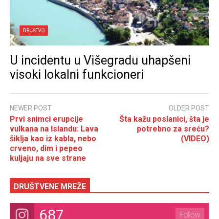
DRUŠTVO
U incidentu u Višegradu uhapšeni
visoki lokalni funkcioneri
NEWER POST
OLDER POST
Prvi snimci erupcije
Šta kažu poslanici, šta je
vulkana na Islandu: Lava
potrebno za sreću?
šiklja kao iz kabla, nebo
(VIDEO)
crveno, dim i pepeo
kuljaju na sve strane
DRUŠTVENE MREŽE
687
Follow