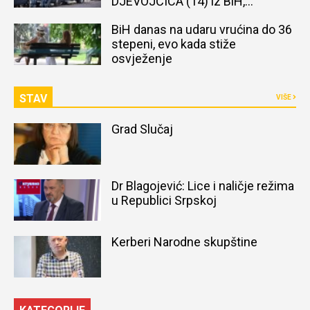
DJEVOJČICA (14) iz BiH,
naređena obdukcija tijela
BiH danas na udaru vrućina do 36
stepeni, evo kada stiže
osvježenje
STAV
VIŠE
Grad Slučaj
Dr Blagojević: Lice i naličje režima
u Republici Srpskoj
Kerberi Narodne skupštine