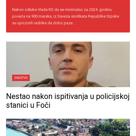
Nakon odluke Vlade RS da se minimalac za 2024. godinu
poveća na 900 maraka, iz Saveza sindikata Republike Srpske
su upozorili radnike da dobo paze ...
DRUŠTVO
Nestao nakon ispitivanja u policijskoj
stanici u Foči