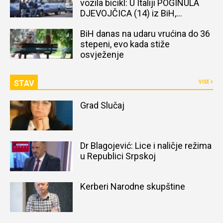
vozila bicikl: U Italiji POGINULA
DJEVOJČICA (14) iz BiH,
naređena obdukcija tijela
BiH danas na udaru vrućina do 36
stepeni, evo kada stiže
osvježenje
STAV
VIŠE
Grad Slučaj
Dr Blagojević: Lice i naličje režima
u Republici Srpskoj
Kerberi Narodne skupštine