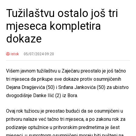
Tužilaštvu ostalo još tri
mjeseca kompletira
dokaze
istok
05/07/2024 09:20
Višem javnom tužilaštvu u Zaječaru preostalo je još tačno
tri mjeseca da prikupe sve dokaze protiv osumnjičenih
Dejana Dragijevića (50) i Srđana Jankovića (50) za ubistvo
dvogodišnje Danke Ilić (2) iz Bora.
Ovaj rok tužiocu je preostao budući da se osumnjičeni u
pritvoru nalaze već tačno tri mjeseca, a po zakonu rok za
podizanje optužnice u pritvorskim predmetima je šest
mjeseci, u suprotnom osumnjičeni moraju biti pušteni na