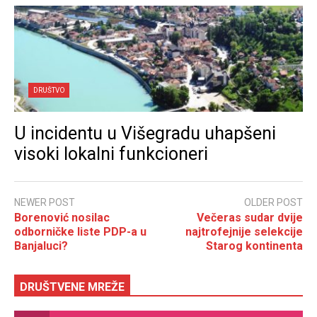
DRUŠTVO
U incidentu u Višegradu uhapšeni
visoki lokalni funkcioneri
NEWER POST
OLDER POST
Borenović nosilac
Večeras sudar dvije
odborničke liste PDP-a u
najtrofejnije selekcije
Banjaluci?
Starog kontinenta
DRUŠTVENE MREŽE