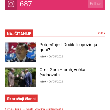
687
Follow
NAJČITANIJE
VIŠE
Pobjeđuje li Dodik ili opozicija
gubi?
istok
- 06/08/2026
Crna Gora – orah, voćka
čudnovata
istok
- 06/08/2026
Skorašnji članci
Crna Gora – orah, voćka čudnovata