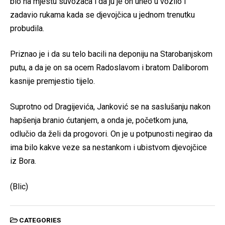
bio na mjestu suvozača i da ju je on uneo u vozilo i
zadavio rukama kada se djevojčica u jednom trenutku
probudila.
Priznao je i da su telo bacili na deponiju na Starobanjskom
putu, a da je on sa ocem Radoslavom i bratom Daliborom
kasnije premjestio tijelo.
Suprotno od Dragijevića, Janković se na saslušanju nakon
hapšenja branio ćutanjem, a onda je, početkom juna,
odlučio da želi da progovori. On je u potpunosti negirao da
ima bilo kakve veze sa nestankom i ubistvom djevojčice
iz Bora.
(Blic)
CATEGORIES