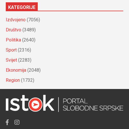
KATEGORIJE
Izdvojeno
(7056)
Društvo
(3489)
Politika
(2640)
Sport
(2316)
Svijet
(2283)
Ekonomija
(2048)
Region
(1732)