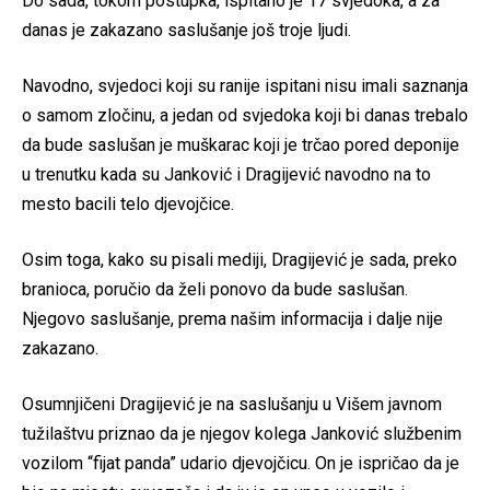
Do sada, tokom postupka, ispitano je 17 svjedoka, a za
danas je zakazano saslušanje još troje ljudi.
Navodno, svjedoci koji su ranije ispitani nisu imali saznanja
o samom zločinu, a jedan od svjedoka koji bi danas trebalo
da bude saslušan je muškarac koji je trčao pored deponije
u trenutku kada su Janković i Dragijević navodno na to
mesto bacili telo djevojčice.
Osim toga, kako su pisali mediji, Dragijević je sada, preko
branioca, poručio da želi ponovo da bude saslušan.
Njegovo saslušanje, prema našim informacija i dalje nije
zakazano.
Osumnjičeni Dragijević je na saslušanju u Višem javnom
tužilaštvu priznao da je njegov kolega Janković službenim
vozilom “fijat panda” udario djevojčicu. On je ispričao da je