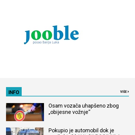
INFO
VIŠE
Osam vozača uhapšeno zbog
„obijesne vožnje“
Pokupio je automobil dok je