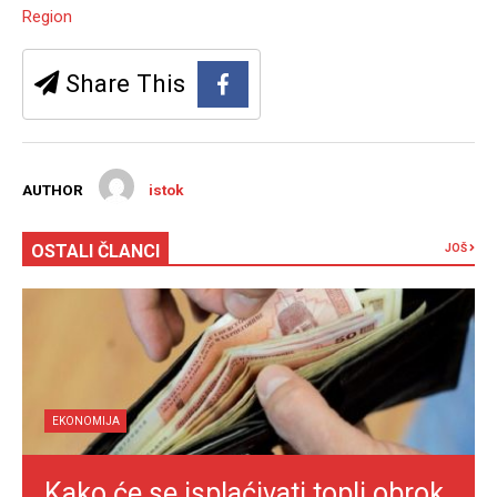
Region
Share This
AUTHOR
istok
OSTALI ČLANCI
JOŠ
EKONOMIJA
Kako će se isplaćivati topli obrok