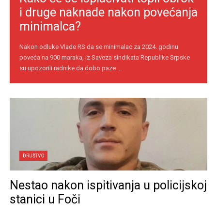
i druge naknade nakon povećanja
minimalca?
Nakon odluke Vlade RS da se minimalac za 2024. godinu
poveća na 900 maraka, iz Saveza sindikata Republike Srpske
su upozorili radnike da dobo paze ...
DRUŠTVO
Nestao nakon ispitivanja u policijskoj
stanici u Foči