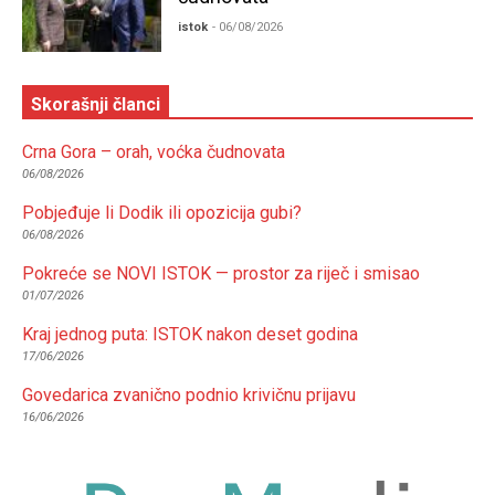
istok
- 06/08/2026
Skorašnji članci
Crna Gora – orah, voćka čudnovata
06/08/2026
Pobjeđuje li Dodik ili opozicija gubi?
06/08/2026
Pokreće se NOVI ISTOK — prostor za riječ i smisao
01/07/2026
Kraj jednog puta: ISTOK nakon deset godina
17/06/2026
Govedarica zvanično podnio krivičnu prijavu
16/06/2026