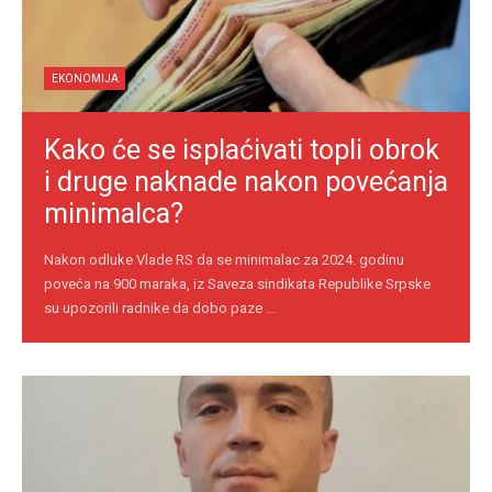
EKONOMIJA
Kako će se isplaćivati topli obrok
i druge naknade nakon povećanja
minimalca?
Nakon odluke Vlade RS da se minimalac za 2024. godinu
poveća na 900 maraka, iz Saveza sindikata Republike Srpske
su upozorili radnike da dobo paze ...