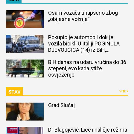
Osam vozača uhapšeno zbog
„obijesne vožnje“
Pokupio je automobil dok je
vozila bicikl: U Italiji POGINULA
DJEVOJČICA (14) iz BiH,
naređena obdukcija tijela
BiH danas na udaru vrućina do 36
stepeni, evo kada stiže
osvježenje
STAV
VIŠE
Grad Slučaj
Dr Blagojević: Lice i naličje režima