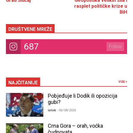
Grad Slučaj
Geopolitika velikih sila i
rasplet političke krize u
BiH
DRUŠTVENE MREŽE
687
Follow
NAJČITANIJE
VIŠE
Pobjeđuje li Dodik ili opozicija
gubi?
istok
- 06/08/2026
Crna Gora – orah, voćka
čudnovata