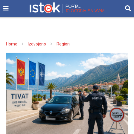
Home
Izdvojeno
Region