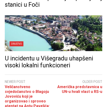
stanici u Foči
DRUŠTVO
U incidentu u Višegradu uhapšeni
visoki lokalni funkcioneri
NEWER POST
OLDER POST
Veličanstveno
Američka predstavnica u
svjedočanstvo o Blagoju
UN-u hvali vlast u RS-u
Jovoviću koji je
organizovao i sproveo
atentat na Antu Pavelića: