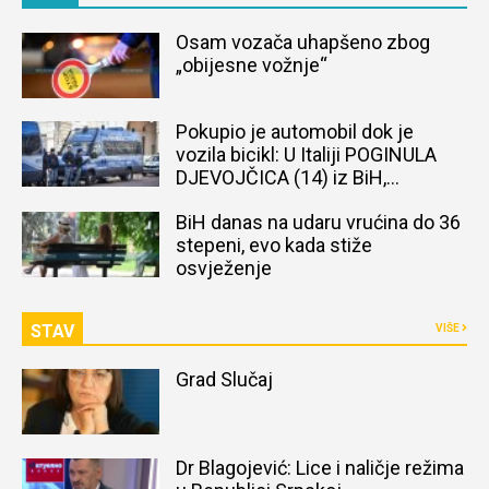
Osam vozača uhapšeno zbog
„obijesne vožnje“
Pokupio je automobil dok je
vozila bicikl: U Italiji POGINULA
DJEVOJČICA (14) iz BiH,
naređena obdukcija tijela
BiH danas na udaru vrućina do 36
stepeni, evo kada stiže
osvježenje
STAV
VIŠE
Grad Slučaj
Dr Blagojević: Lice i naličje režima