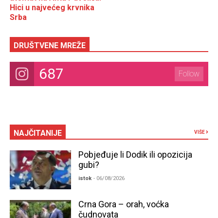
Hici u najvećeg krvnika
Srba
DRUŠTVENE MREŽE
687
Follow
NAJČITANIJE
VIŠE
Pobjeđuje li Dodik ili opozicija
gubi?
istok
- 06/08/2026
Crna Gora – orah, voćka
čudnovata