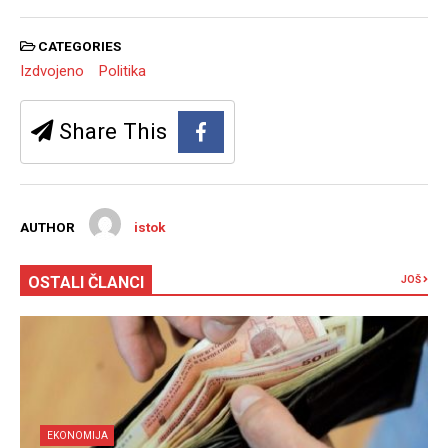
CATEGORIES
Izdvojeno
Politika
Share This
AUTHOR
istok
OSTALI ČLANCI
JOŠ
EKONOMIJA