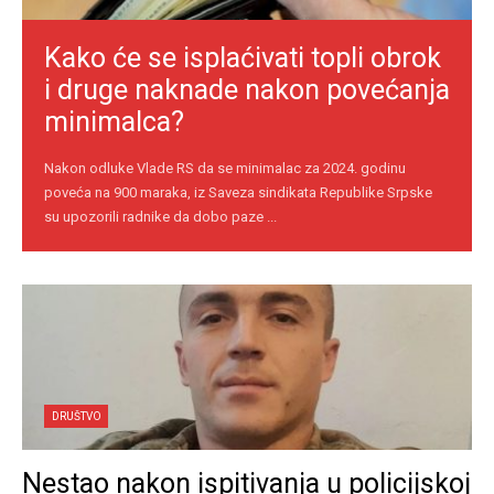
Kako će se isplaćivati topli obrok
i druge naknade nakon povećanja
minimalca?
Nakon odluke Vlade RS da se minimalac za 2024. godinu
poveća na 900 maraka, iz Saveza sindikata Republike Srpske
su upozorili radnike da dobo paze ...
DRUŠTVO
Nestao nakon ispitivanja u policijskoj