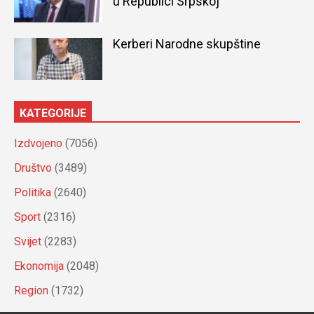
u Republici Srpskoj
Kerberi Narodne skupštine
KATEGORIJE
Izdvojeno
(7056)
Društvo
(3489)
Politika
(2640)
Sport
(2316)
Svijet
(2283)
Ekonomija
(2048)
Region
(1732)