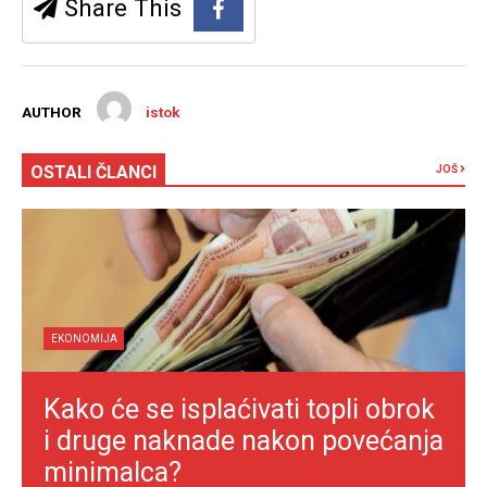
Share This
AUTHOR
istok
OSTALI ČLANCI
JOŠ
EKONOMIJA
Kako će se isplaćivati topli obrok
i druge naknade nakon povećanja
minimalca?