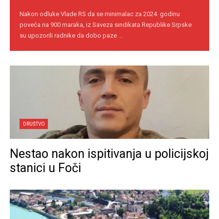
Nakon odluke Vlade RS da se minimalac za 2024. godinu
poveća na 900 maraka, iz Saveza sindikata Republike Srpske
su upozorili radnike da dobo paze ...
DRUŠTVO
Nestao nakon ispitivanja u policijskoj
stanici u Foči