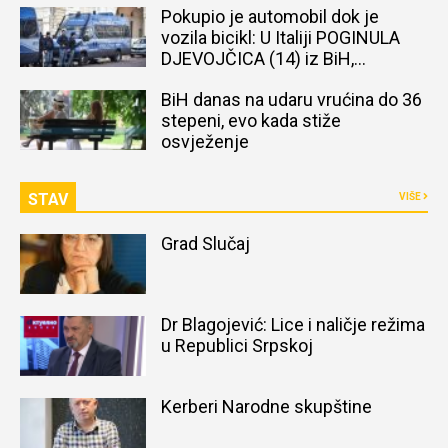
Pokupio je automobil dok je
vozila bicikl: U Italiji POGINULA
DJEVOJČICA (14) iz BiH,
naređena obdukcija tijela
BiH danas na udaru vrućina do 36
stepeni, evo kada stiže
osvježenje
STAV
VIŠE
Grad Slučaj
Dr Blagojević: Lice i naličje režima
u Republici Srpskoj
Kerberi Narodne skupštine