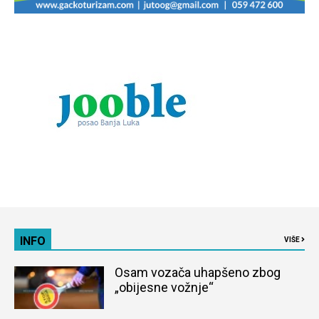
INFO
VIŠE
Osam vozača uhapšeno zbog
„obijesne vožnje“