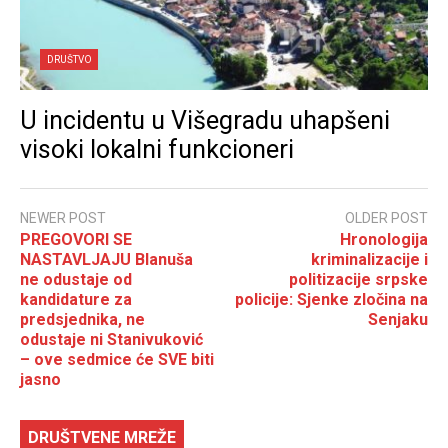
DRUŠTVO
U incidentu u Višegradu uhapšeni
visoki lokalni funkcioneri
NEWER POST
OLDER POST
PREGOVORI SE
Hronologija
NASTAVLJAJU Blanuša
kriminalizacije i
ne odustaje od
politizacije srpske
kandidature za
policije: Sjenke zločina na
predsjednika, ne
Senjaku
odustaje ni Stanivuković
– ove sedmice će SVE biti
jasno
DRUŠTVENE MREŽE