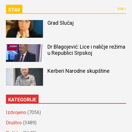
STAV
VIŠE
Grad Slučaj
Dr Blagojević: Lice i naličje režima
u Republici Srpskoj
Kerberi Narodne skupštine
KATEGORIJE
Izdvojeno
(7056)
Društvo
(3489)