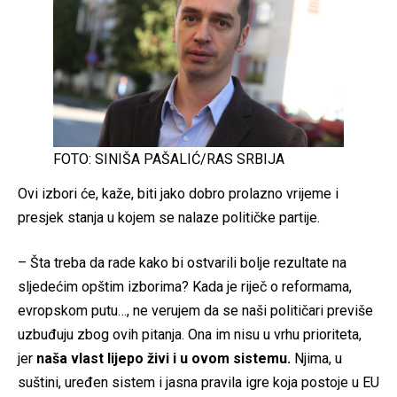
FOTO: SINIŠA PAŠALIĆ/RAS SRBIJA
Ovi izbori će, kaže, biti jako dobro prolazno vrijeme i
presjek stanja u kojem se nalaze političke partije.
– Šta treba da rade kako bi ostvarili bolje rezultate na
sljedećim opštim izborima? Kada je riječ o reformama,
evropskom putu…, ne verujem da se naši političari previše
uzbuđuju zbog ovih pitanja. Ona im nisu u vrhu prioriteta,
jer
naša vlast lijepo živi i u ovom sistemu.
Njima, u
suštini, uređen sistem i jasna pravila igre koja postoje u EU