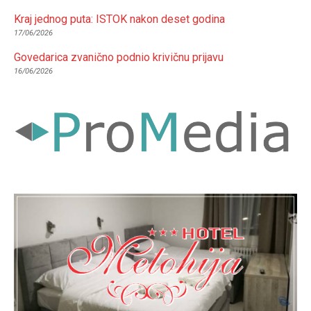
Kraj jednog puta: ISTOK nakon deset godina
17/06/2026
Govedarica zvanično podnio krivičnu prijavu
16/06/2026