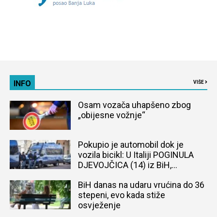
INFO
VIŠE
Osam vozača uhapšeno zbog
„obijesne vožnje“
Pokupio je automobil dok je
vozila bicikl: U Italiji POGINULA
DJEVOJČICA (14) iz BiH,
naređena obdukcija tijela
BiH danas na udaru vrućina do 36
stepeni, evo kada stiže
osvježenje