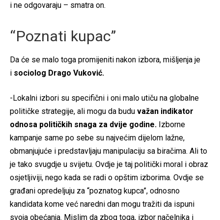
i ne odgovaraju – smatra on.
“Poznati kupac”
Da će se malo toga promijeniti nakon izbora, mišljenja je
i
sociolog Drago Vuković.
-Lokalni izbori su specifični i oni malo utiču na globalne
političke strategije, ali mogu da budu
važan indikator
odnosa političkih snaga za dvije godine.
Izborne
kampanje same po sebe su najvećim dijelom lažne,
obmanjujuće i predstavljaju manipulaciju sa biračima. Ali to
je tako svugdje u svijetu. Ovdje je taj politički moral i obraz
osjetljiviji, nego kada se radi o opštim izborima. Ovdje se
građani opredeljuju za “poznatog kupca”, odnosno
kandidata kome već naredni dan mogu tražiti da ispuni
svoja obećanja. Mislim da zbog toga, izbor načelnika i