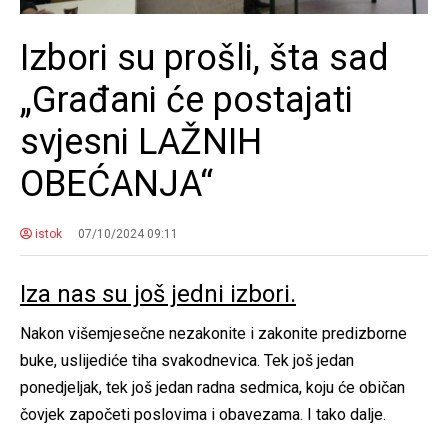
Izbori su prošli, šta sad
„Građani će postajati
svjesni LAŽNIH
OBEĆANJA“
istok
07/10/2024 09:11
Iza nas su još jedni izbori.
Nakon višemjesečne nezakonite i zakonite predizborne
buke, uslijediće tiha svakodnevica. Tek još jedan
ponedjeljak, tek još jedan radna sedmica, koju će običan
čovjek započeti poslovima i obavezama. I tako dalje.