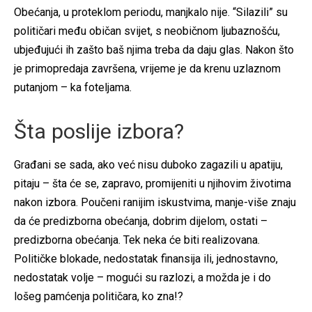
Obećanja, u proteklom periodu, manjkalo nije. “Silazili” su
političari među običan svijet, s neobičnom ljubaznošću,
ubjeđujući ih zašto baš njima treba da daju glas. Nakon što
je primopredaja završena, vrijeme je da krenu uzlaznom
putanjom – ka foteljama.
Šta poslije izbora?
Građani se sada, ako već nisu duboko zagazili u apatiju,
pitaju – šta će se, zapravo, promijeniti u njihovim životima
nakon izbora. Poučeni ranijim iskustvima, manje-više znaju
da će predizborna obećanja, dobrim dijelom, ostati –
predizborna obećanja. Tek neka će biti realizovana.
Političke blokade, nedostatak finansija ili, jednostavno,
nedostatak volje – mogući su razlozi, a možda je i do
lošeg pamćenja političara, ko zna!?