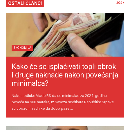
OSTALI ČLANCI
JOŠ
EKONOMIJA
Kako će se isplaćivati topli obrok
i druge naknade nakon povećanja
minimalca?
Nakon odluke Vlade RS da se minimalac za 2024. godinu
poveća na 900 maraka, iz Saveza sindikata Republike Srpske
su upozorili radnike da dobo paze ...