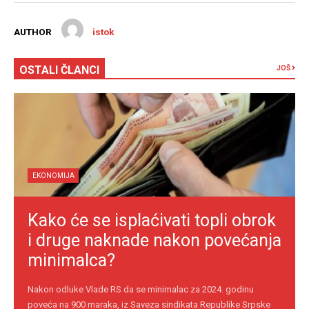
AUTHOR
istok
OSTALI ČLANCI
JOŠ
EKONOMIJA
Kako će se isplaćivati topli obrok
i druge naknade nakon povećanja
minimalca?
Nakon odluke Vlade RS da se minimalac za 2024. godinu
poveća na 900 maraka, iz Saveza sindikata Republike Srpske