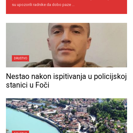
su upozorili radnike da dobo paze ...
DRUŠTVO
Nestao nakon ispitivanja u policijskoj
stanici u Foči