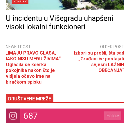
DRUŠTVO
U incidentu u Višegradu uhapšeni
visoki lokalni funkcioneri
NEWER POST
OLDER POST
„IMAJU PRAVO GLASA,
Izbori su prošli, šta sad
IAKO NISU MEĐU ŽIVIMA“
„Građani će postajati
Oglasila se kćerka
svjesni LAŽNIH
pokojnika nakon što je
OBEĆANJA“
vidjela očevo ime na
biračkom spisku
DRUŠTVENE MREŽE
687
Follow