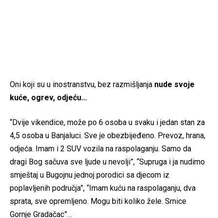
Oni koji su u inostranstvu, bez razmišljanja
nude svoje
kuće, ogrev, odjeću…
“Dvije vikendice, može po 6 osoba u svaku i jedan stan za
4,5 osoba u Banjaluci. Sve je obezbijeđeno. Prevoz, hrana,
odjeća. Imam i 2 SUV vozila na raspolaganju. Samo da
dragi Bog sačuva sve ljude u nevolji”, “Supruga i ja nudimo
smještaj u Bugojnu jednoj porodici sa djecom iz
poplavljenih područja”, “Imam kuću na raspolaganju, dva
sprata, sve opremljeno. Mogu biti koliko žele. Srnice
Gornje Gradačac”…