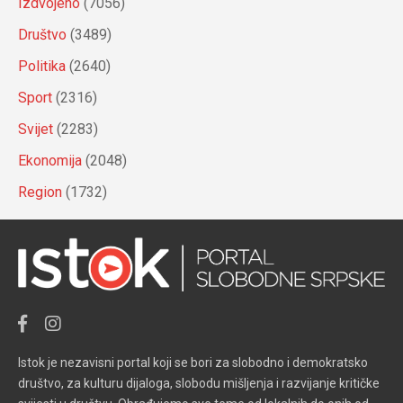
Izdvojeno
(7056)
Društvo
(3489)
Politika
(2640)
Sport
(2316)
Svijet
(2283)
Ekonomija
(2048)
Region
(1732)
Istok je nezavisni portal koji se bori za slobodno i demokratsko
društvo, za kulturu dijaloga, slobodu mišljenja i razvijanje kritičke