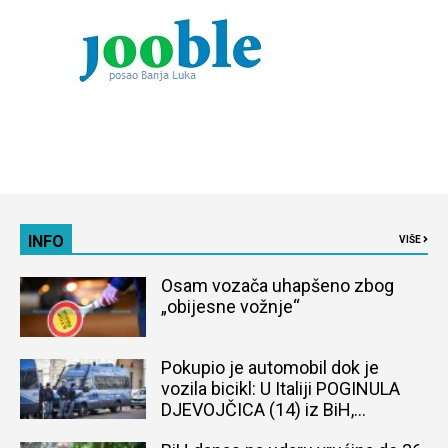
INFO
VIŠE
Osam vozača uhapšeno zbog
„obijesne vožnje“
Pokupio je automobil dok je
vozila bicikl: U Italiji POGINULA
DJEVOJČICA (14) iz BiH,
naređena obdukcija tijela