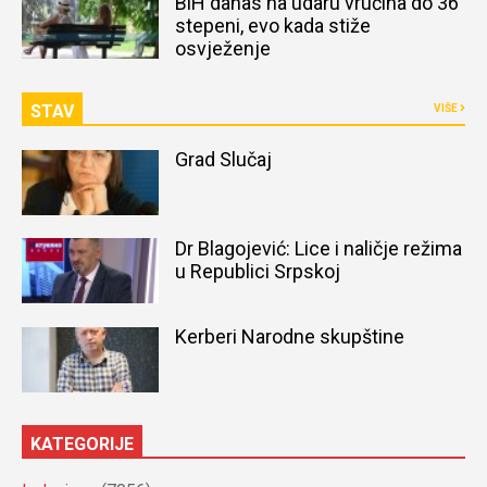
BiH danas na udaru vrućina do 36
stepeni, evo kada stiže
osvježenje
STAV
VIŠE
Grad Slučaj
Dr Blagojević: Lice i naličje režima
u Republici Srpskoj
Kerberi Narodne skupštine
KATEGORIJE