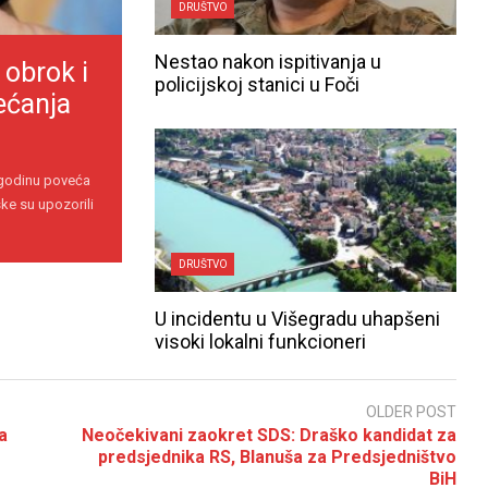
DRUŠTVO
Nestao nakon ispitivanja u
 obrok i
policijskoj stanici u Foči
ećanja
 godinu poveća
ke su upozorili
DRUŠTVO
U incidentu u Višegradu uhapšeni
visoki lokalni funkcioneri
OLDER POST
a
Neočekivani zaokret SDS: Draško kandidat za
predsjednika RS, Blanuša za Predsjedništvo
BiH