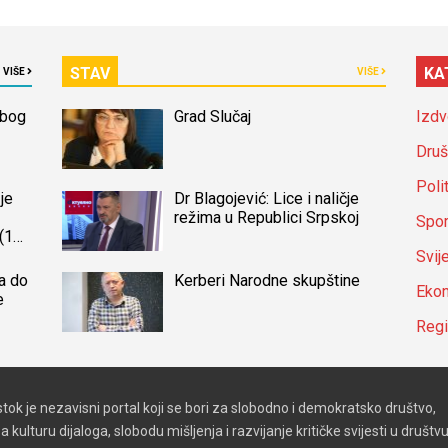
STAV
KA
VIŠE
VIŠE
zbog
Grad Slučaj
Izdv
Druš
Poli
je
Dr Blagojević: Lice i naličje
režima u Republici Srpskoj
Spor
(14)
a
Svij
a do
Kerberi Narodne skupštine
Ekon
e
Reg
stok je nezavisni portal koji se bori za slobodno i demokratsko društvo,
a kulturu dijaloga, slobodu mišljenja i razvijanje kritičke svijesti u društvu