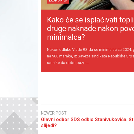
EKONOMIJA
Kako će se isplaćivati topli
druge naknade nakon pov
minimalca?
Nakon odluke Vlade RS da se minimalac za 2024.
na 900 maraka, iz Saveza sindikata Republike Srps
radnike da dobo paze ...
NEWER POST
Glavni odbor SDS odbio Stanivukovića. Št
slijedi?