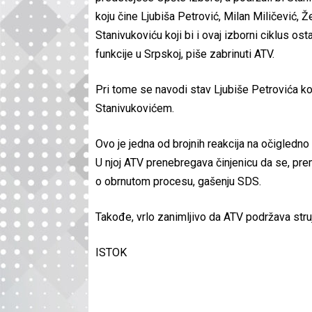
koju čine Ljubiša Petrović, Milan Miličević, 
Stanivukoviću koji bi i ovaj izborni ciklus o
funkcije u Srpskoj, piše zabrinuti ATV.
Pri tome se navodi stav Ljubiše Petrovića ko
Stanivukovićem.
Ovo je jedna od brojnih reakcija na očigledn
U njoj ATV prenebregava činjenicu da se, pr
o obrnutom procesu, gašenju SDS.
Takođe, vrlo zanimljivo da ATV podržava stru
ISTOK