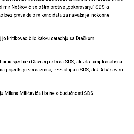
Želimir Nešković se oštro protive „pokoravanju“ SDS-a
stao bez prava da bira kandidata za najvažnije inokosne
j je kritikovao bilo kakvu saradnju sa Draškom
o burnu sjednicu Glavnog odbora SDS, ali vrlo simptomatična.
ema prijedlogu sporazuma, PSS utapa u SDS, dok ATV govori
ju Milana Miličevića i brine o budućnosti SDS.