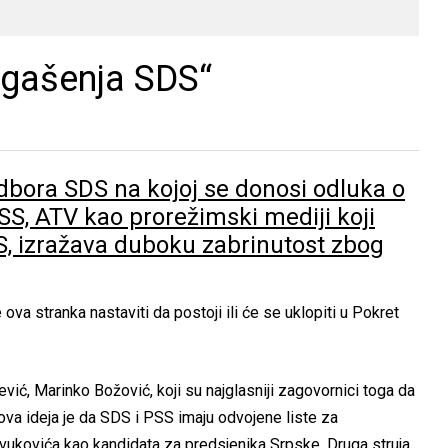
„gašenja SDS“
dbora SDS na kojoj se donosi odluka o
S, ATV kao prorežimski mediji koji
S, izražava duboku zabrinutost zbog
ova stranka nastaviti da postoji ili će se uklopiti u Pokret
vić, Marinko Božović, koji su najglasniji zagovornici toga da
ova ideja je da SDS i PSS imaju odvojene liste za
ivukovića kao kandidata za predsjenika Srpske. Druga struja