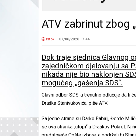
ATV zabrinut zbog 
istok
07/06/2026 17:44
Dok traje sjednica Glavnog o
zajedničkom djelovanju sa PS
nikada nije bio naklonjen SD
mogućeg „gašenja SDS“.
Glavni odbor SDS-a trenutno odlučuje da li će 
Draška Stanivukovića, piše ATV.
Sa jedne strane su Darko Babalj, Đorđe Miliče
se ova stranka „utopi“ u Draškov Pokret. Njih
predstojeće Opšte izbore, a podržali bi Stan