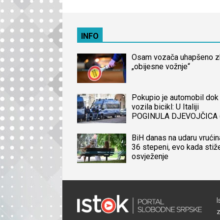
INFO
Osam vozača uhapšeno 
„obijesne vožnje“
Pokupio je automobil dok 
vozila bicikl: U Italiji
POGINULA DJEVOJČICA 
iz BiH, naređena obdukcij
tijela
BiH danas na udaru vrućin
36 stepeni, evo kada stiž
osvježenje
I
z