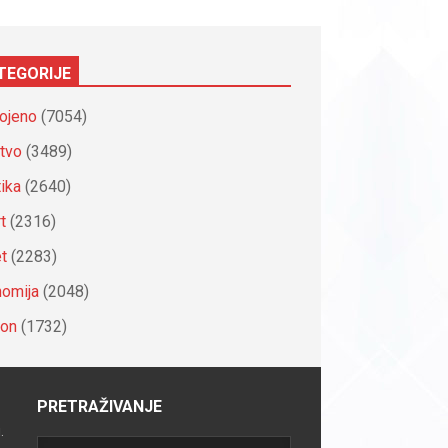
TEGORIJE
ojeno
(7054)
tvo
(3489)
tika
(2640)
t
(2316)
et
(2283)
omija
(2048)
ion
(1732)
PRETRAŽIVANJE
.