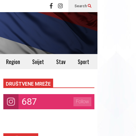
Search
Region
Svijet
Stav
Sport
DRUŠTVENE MREŽE
687
Follow