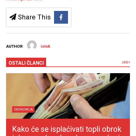
Share This
AUTHOR
istok
OSTALI ČLANCI
JOŠ
EKONOMIJA
Kako će se isplaćivati topli obrok