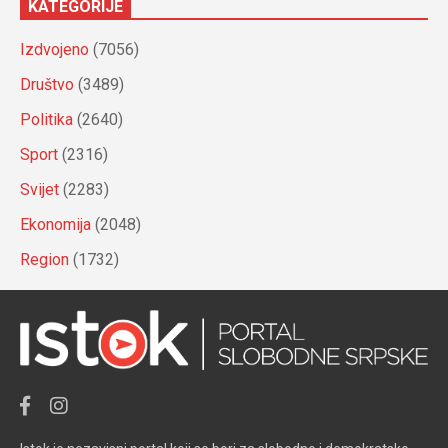
KATEGORIJE
Izdvojeno
(7056)
Društvo
(3489)
Politika
(2640)
Sport
(2316)
Svijet
(2283)
Ekonomija
(2048)
Region
(1732)