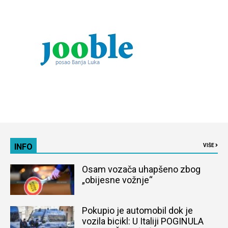
INFO
VIŠE
Osam vozača uhapšeno zbog
„obijesne vožnje“
Pokupio je automobil dok je
vozila bicikl: U Italiji POGINULA