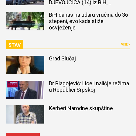
DJEVOJČICA (14) iz BiH,
naređena obdukcija tijela
BiH danas na udaru vrućina do 36
stepeni, evo kada stiže
osvježenje
STAV
VIŠE
Grad Slučaj
Dr Blagojević: Lice i naličje režima
u Republici Srpskoj
Kerberi Narodne skupštine