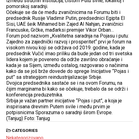
između stručnih institucija, čistom Putu svile, lokalnoj i
pomorskoj saradnji.
Očekuje se da će među zvaničnicima na Forumu biti i
predsednik Rusije Vladimir Putin, predsednici Egipta El
Sisi, UAE šeik Mihamed bin Zajed Al Nahjan, zvaničnici
Francuske, Grčke, mađarksi premijer Vikor Orban…
Forum pod nazivom „Kvalitetna saradnja na Pojasu i putu:
Zajedno za zajednički razvoj i prosperitet“ prvi je forum na
visokom nivou koji se održava od 2019. godine, kada je
predsednik Vučić imao priliku da bude jedan od tri svetska
lidera kojem je povereno da održe završno obraćanje i
kada je sa Sijem, između ostalog, razgovarao o načinima
kako da se još brže dovede do sprege Inicijative “Pojas i
put” sa strategijom reindustrijalizacije Srbije.
Dvojica predsednika sastaće se i na ovom Forumu, na
čijim marginama bi kako se očekuje, trebalo da se održi i
konferencija preduzetnika.
Srbija je važan partner inicijative “Pojas i put”, a koja je
inspirisana drevnim Putem svile i među prvim je
potpisnicima Sporazuma o saradnji širom Evrope.
(Tanjug) Foto: Tanjug
CATEGORIES
Nekategorizovano