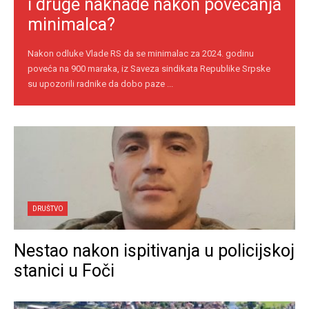
i druge naknade nakon povećanja
minimalca?
Nakon odluke Vlade RS da se minimalac za 2024. godinu
poveća na 900 maraka, iz Saveza sindikata Republike Srpske
su upozorili radnike da dobo paze ...
DRUŠTVO
Nestao nakon ispitivanja u policijskoj
stanici u Foči