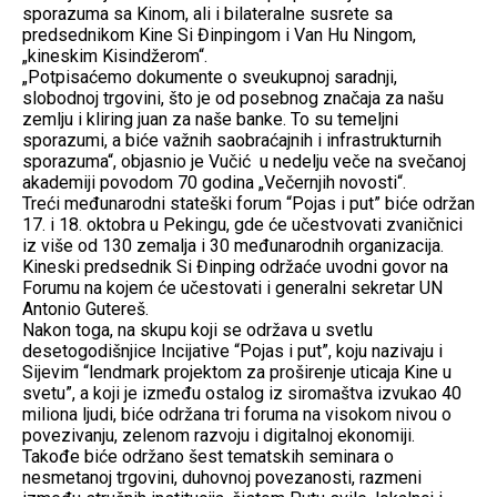
sporazuma sa Kinom, ali i bilateralne susrete sa
predsednikom Kine Si Đinpingom i Van Hu Ningom,
„kineskim Kisindžerom“.
„Potpisaćemo dokumente o sveukupnoj saradnji,
slobodnoj trgovini, što je od posebnog značaja za našu
zemlju i kliring juan za naše banke. To su temeljni
sporazumi, a biće važnih saobraćajnih i infrastrukturnih
sporazuma“, objasnio je Vučić u nedelju veče na svečanoj
akademiji povodom 70 godina „Večernjih novosti“.
Treći međunarodni stateški forum “Pojas i put” biće održan
17. i 18. oktobra u Pekingu, gde će učestvovati zvaničnici
iz više od 130 zemalja i 30 međunarodnih organizacija.
Kineski predsednik Si Đinping održaće uvodni govor na
Forumu na kojem će učestovati i generalni sekretar UN
Antonio Gutereš.
Nakon toga, na skupu koji se održava u svetlu
desetogodišnjice Incijative “Pojas i put”, koju nazivaju i
Sijevim “lendmark projektom za proširenje uticaja Kine u
svetu”, a koji je između ostalog iz siromaštva izvukao 40
miliona ljudi, biće održana tri foruma na visokom nivou o
povezivanju, zelenom razvoju i digitalnoj ekonomiji.
Takođe biće održano šest tematskih seminara o
nesmetanoj trgovini, duhovnoj povezanosti, razmeni