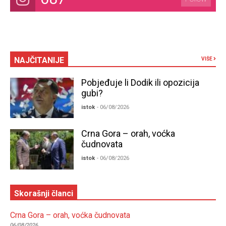
NAJČITANIJE
VIŠE
Pobjeđuje li Dodik ili opozicija
gubi?
istok
- 06/08/2026
Crna Gora – orah, voćka
čudnovata
istok
- 06/08/2026
Skorašnji članci
Crna Gora – orah, voćka čudnovata
06/08/2026