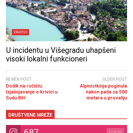
DRUŠTVO
U incidentu u Višegradu uhapšeni
visoki lokalni funkcioneri
NEWER POST
OLDER POST
Dodik na ročištu:
Alpinistkinja poginula
Izjašnjavanje o krivici u
nakon pada sa 500
Sudu BiH
metara u provaliju
DRUŠTVENE MREŽE
687
Follow