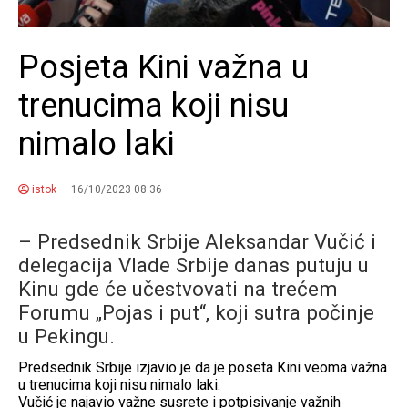
Posjeta Kini važna u
trenucima koji nisu
nimalo laki
istok
16/10/2023 08:36
– Predsednik Srbije Aleksandar Vučić i
delegacija Vlade Srbije danas putuju u
Kinu gde će učestvovati na trećem
Forumu „Pojas i put“, koji sutra počinje
u Pekingu.
Predsednik Srbije izjavio je da je poseta Kini veoma važna
u trenucima koji nisu nimalo laki.
Vučić je najavio važne susrete i potpisivanje važnih