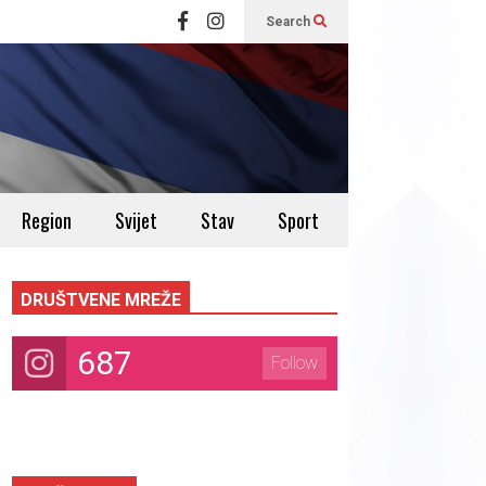
Search
Region
Svijet
Stav
Sport
DRUŠTVENE MREŽE
687
Follow