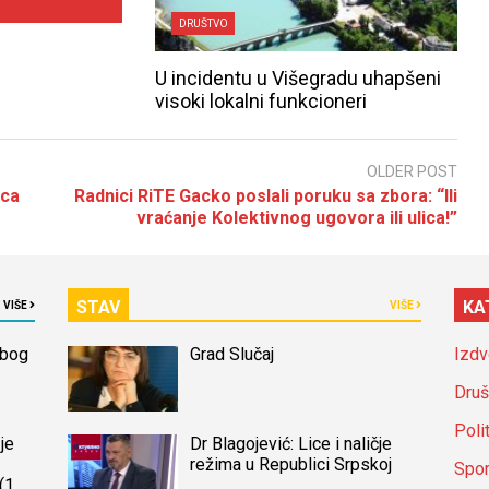
DRUŠTVO
U incidentu u Višegradu uhapšeni
visoki lokalni funkcioneri
OLDER POST
ica
Radnici RiTE Gacko poslali poruku sa zbora: “Ili
vraćanje Kolektivnog ugovora ili ulica!”
STAV
KA
VIŠE
VIŠE
zbog
Grad Slučaj
Izdv
Druš
Poli
je
Dr Blagojević: Lice i naličje
režima u Republici Srpskoj
Spor
(14)