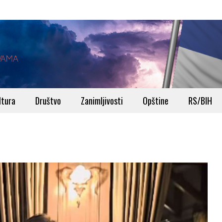
ltura
Društvo
Zanimljivosti
Opštine
RS/BIH