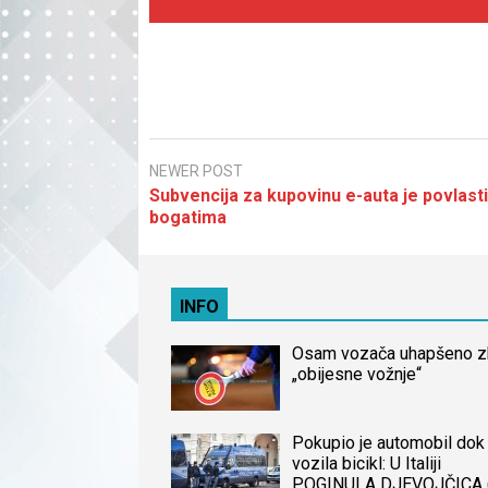
NEWER POST
Subvencija za kupovinu e-auta je povlast
bogatima
INFO
Osam vozača uhapšeno 
„obijesne vožnje“
Pokupio je automobil dok 
vozila bicikl: U Italiji
POGINULA DJEVOJČICA 