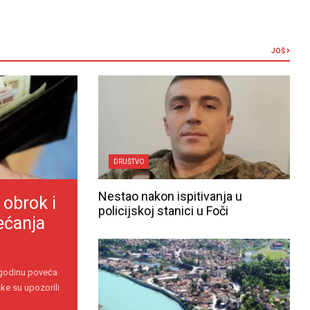
JOŠ
DRUŠTVO
Nestao nakon ispitivanja u
 obrok i
policijskoj stanici u Foči
ećanja
 godinu poveća
ke su upozorili