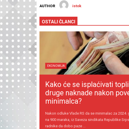
AUTHOR
istok
OSTALI ČLANCI
EKONOMIJA
Kako će se isplaćivati topli
druge naknade nakon pov
minimalca?
Nakon odluke Vlade RS da se minimalac za 2024.
na 900 maraka, iz Saveza sindikata Republike Srps
radnike da dobo paze ...