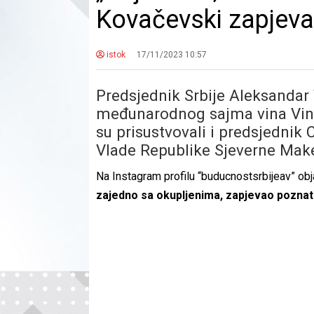
Kovačevski zapjeval
istok
17/11/2023 10:57
Predsjednik Srbije Aleksandar
međunarodnog sajma vina Vins
su prisustvovali i predsjednik
Vlade Republike Sjeverne Make
Na Instagram profilu “buducnostsrbijeav” obja
zajedno sa okupljenima, zapjevao poznat