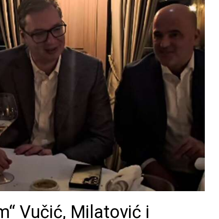
m“ Vučić, Milatović i