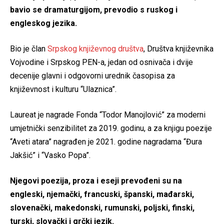
bavio se dramaturgijom, prevodio s ruskog i
engleskog jezika.
Bio je član
Srpskog književnog društva
, Društva književnika
Vojvodine i Srpskog PEN-a, jedan od osnivača i dvije
decenije glavni i odgovorni urednik časopisa za
književnost i kulturu “Ulaznica”.
Laureat je nagrade Fonda “Todor Manojlović” za moderni
umjetnički senzibilitet za 2019. godinu, a za knjigu poezije
“Aveti atara” nagrađen je 2021. godine nagradama “Đura
Jakšić” i “Vasko Popa”.
N
j
egovi poezija, proza i eseji prevođeni su na
engleski, njemački, francuski, španski, mađarski,
slovenački, makedonski, rumunski, poljski, finski,
turski, slovački i grčki jezik.