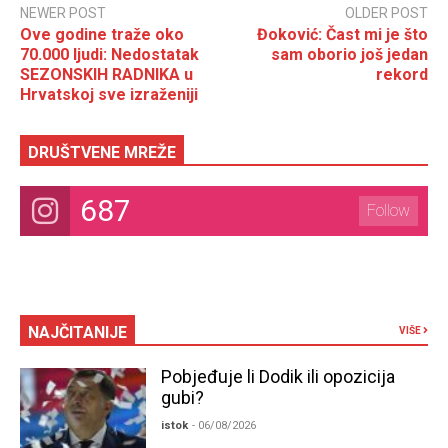
NEWER POST
OLDER POST
Ove godine traže oko
Đoković: Čast mi je što
70.000 ljudi: Nedostatak
sam oborio još jedan
SEZONSKIH RADNIKA u
rekord
Hrvatskoj sve izraženiji
DRUŠTVENE MREŽE
687
Follow
NAJČITANIJE
VIŠE
Pobjeđuje li Dodik ili opozicija
gubi?
istok
- 06/08/2026