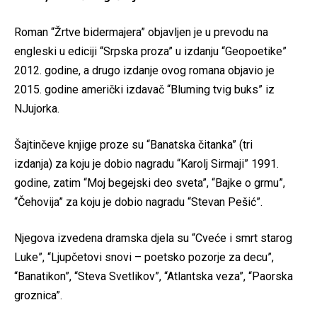
Roman “Žrtve bidermajera” objavljen je u prevodu na
engleski u ediciji “Srpska proza” u izdanju “Geopoetike”
2012. godine, a drugo izdanje ovog romana objavio je
2015. godine američki izdavač “Bluming tvig buks” iz
NJujorka.
Šajtinčeve knjige proze su “Banatska čitanka” (tri
izdanja) za koju je dobio nagradu “Karolj Sirmaji” 1991.
godine, zatim “Moj begejski deo sveta”, “Bajke o grmu”,
“Čehovija” za koju je dobio nagradu “Stevan Pešić”.
Njegova izvedena dramska djela su “Cveće i smrt starog
Luke”, “Ljupčetovi snovi – poetsko pozorje za decu”,
“Banatikon”, “Steva Svetlikov”, “Atlantska veza”, “Paorska
groznica”.