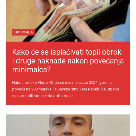
EKONOMIJA
Kako će se isplaćivati topli obrok
i druge naknade nakon povećanja
minimalca?
Nakon odluke Vlade RS da se minimalac za 2024. godinu
poveća na 900 maraka, iz Saveza sindikata Republike Srpske
su upozorili radnike da dobo paze ...