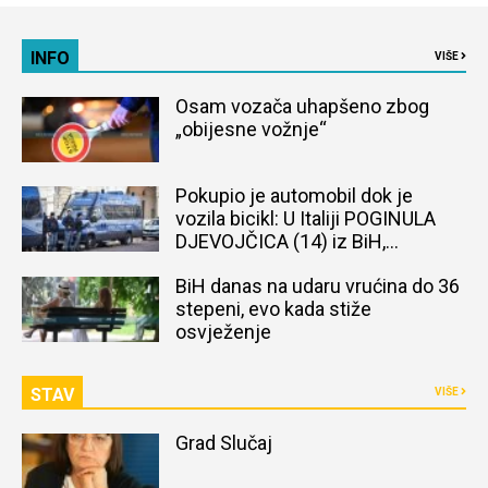
INFO
VIŠE
Osam vozača uhapšeno zbog
„obijesne vožnje“
Pokupio je automobil dok je
vozila bicikl: U Italiji POGINULA
DJEVOJČICA (14) iz BiH,
naređena obdukcija tijela
BiH danas na udaru vrućina do 36
stepeni, evo kada stiže
osvježenje
STAV
VIŠE
Grad Slučaj