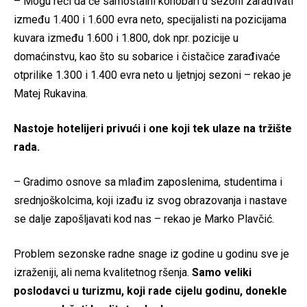
– Mogu reći da će samostalni konobari u sezoni zarađivati
između 1.400 i 1.600 evra neto, specijalisti na pozicijama
kuvara između 1.600 i 1.800, dok npr. pozicije u
domaćinstvu, kao što su sobarice i čistačice zarađivaće
otprilike 1.300 i 1.400 evra neto u ljetnjoj sezoni – rekao je
Matej Rukavina.
Nastoje hotelijeri privući i one koji tek ulaze na tržište
rada.
– Gradimo osnove sa mlađim zaposlenima, studentima i
srednjoškolcima, koji izađu iz svog obrazovanja i nastave
se dalje zapošljavati kod nas – rekao je Marko Plavčić.
Problem sezonske radne snage iz godine u godinu sve je
izraženiji, ali nema kvalitetnog ršenja.
Samo veliki
poslodavci u turizmu, koji rade cijelu godinu, donekle