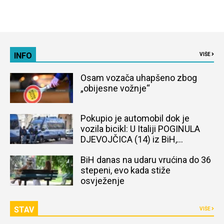
INFO
VIŠE
Osam vozača uhapšeno zbog
„obijesne vožnje“
Pokupio je automobil dok je
vozila bicikl: U Italiji POGINULA
DJEVOJČICA (14) iz BiH,
naređena obdukcija tijela
BiH danas na udaru vrućina do 36
stepeni, evo kada stiže
osvježenje
STAV
VIŠE