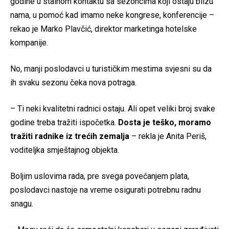
godine u stalnom kontaktu sa sezoncima koji ostaju blizu
nama, u pomoć kad imamo neke kongrese, konferencije –
rekao je Marko Plavčić, direktor marketinga hotelske
kompanije.
No, manji poslodavci u turističkim mestima svjesni su da
ih svaku sezonu čeka nova potraga.
– Ti neki kvalitetni radnici ostaju. Ali opet veliki broj svake
godine treba tražiti ispočetka.
Dosta je teško, moramo
tražiti radnike iz trećih zemalja
– rekla je Anita Periš,
voditeljka smještajnog objekta.
Boljim uslovima rada, pre svega povećanjem plata,
poslodavci nastoje na vreme osigurati potrebnu radnu
snagu.