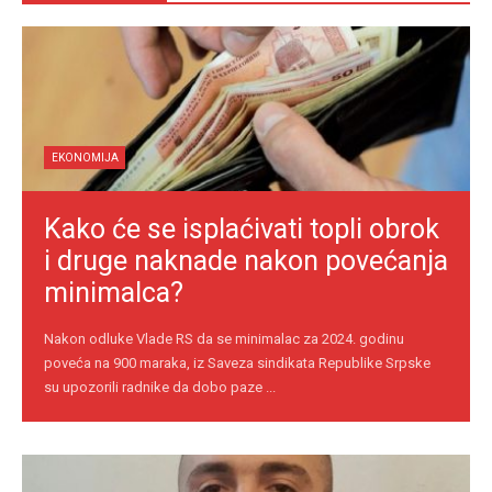
EKONOMIJA
Kako će se isplaćivati topli obrok
i druge naknade nakon povećanja
minimalca?
Nakon odluke Vlade RS da se minimalac za 2024. godinu
poveća na 900 maraka, iz Saveza sindikata Republike Srpske
su upozorili radnike da dobo paze ...