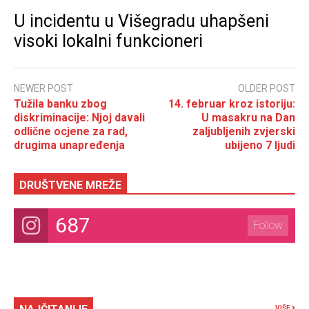
U incidentu u Višegradu uhapšeni
visoki lokalni funkcioneri
NEWER POST
OLDER POST
Tužila banku zbog
14. februar kroz istoriju:
diskriminacije: Njoj davali
U masakru na Dan
odlične ocjene za rad,
zaljubljenih zvjerski
drugima unapređenja
ubijeno 7 ljudi
DRUŠTVENE MREŽE
687
Follow
VIŠE