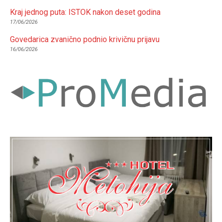
Kraj jednog puta: ISTOK nakon deset godina
17/06/2026
Govedarica zvanično podnio krivičnu prijavu
16/06/2026