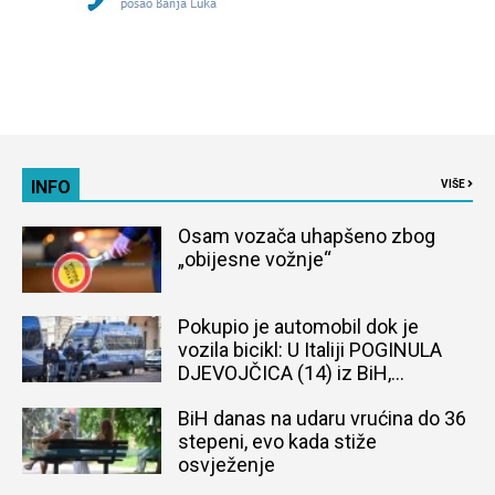
INFO
VIŠE
Osam vozača uhapšeno zbog
„obijesne vožnje“
Pokupio je automobil dok je
vozila bicikl: U Italiji POGINULA
DJEVOJČICA (14) iz BiH,
naređena obdukcija tijela
BiH danas na udaru vrućina do 36
stepeni, evo kada stiže
osvježenje