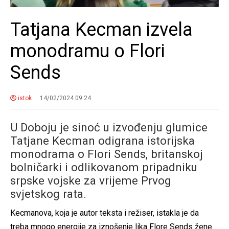
Tatjana Kecman izvela
monodramu o Flori
Sends
istok
14/02/2024 09:24
U Doboju je sinoć u izvođenju glumice
Tatjane Kecman odigrana istorijska
monodrama o Flori Sends, britanskoj
bolničarki i odlikovanom pripadniku
srpske vojske za vrijeme Prvog
svjetskog rata.
Kecmanova, koja je autor teksta i režiser, istakla je da
treba mnogo energije za iznošenje lika Flore Sends žene