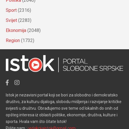
Politika
(2640)
Sport
(2316)
Svijet
(2283)
Ekonomija
(2048)
Region
(1732)
Istok je nezavisni portal koji se bori za slobodno i demokratsko
društvo, za kulturu dijaloga, slobodu mišljenja i razvijanje kritičke
svijesti u društvu. Obrađujemo sve teme od lokalnih do onih od
opšteg interesa iz oblasti politike, ekonomije, društva, kulture i
sporta. Hvala vam što čitate Istok!
Pišite nam :
redakcijaistok@gmail.com