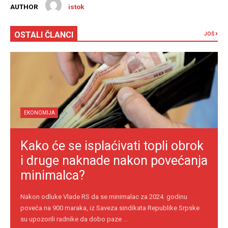
AUTHOR
istok
OSTALI ČLANCI
JOŠ
EKONOMIJA
Kako će se isplaćivati topli obrok
i druge naknade nakon povećanja
minimalca?
Nakon odluke Vlade RS da se minimalac za 2024. godinu
poveća na 900 maraka, iz Saveza sindikata Republike Srpske
su upozorili radnike da dobo paze ...