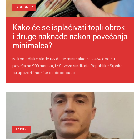
EKONOMIJA
Kako će se isplaćivati topli obrok
i druge naknade nakon povećanja
minimalca?
Nakon odluke Vlade RS da se minimalac za 2024. godinu
poveća na 900 maraka, iz Saveza sindikata Republike Srpske
su upozorili radnike da dobo paze ...
DRUŠTVO