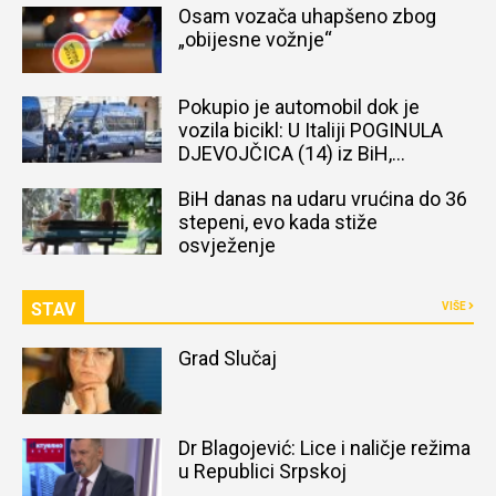
Osam vozača uhapšeno zbog
„obijesne vožnje“
Pokupio je automobil dok je
vozila bicikl: U Italiji POGINULA
DJEVOJČICA (14) iz BiH,
naređena obdukcija tijela
BiH danas na udaru vrućina do 36
stepeni, evo kada stiže
osvježenje
STAV
VIŠE
Grad Slučaj
Dr Blagojević: Lice i naličje režima
u Republici Srpskoj