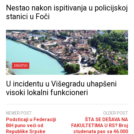
Nestao nakon ispitivanja u policijskoj
stanici u Foči
DRUŠTVO
U incidentu u Višegradu uhapšeni
visoki lokalni funkcioneri
NEWER POST
OLDER POST
Podsticaji u Federaciji
ŠTA SE DEŠAVA NA
BiH puno veći od
FAKULTETIMA U RS? Broj
Republike Srpske
studenata pao sa 46.000