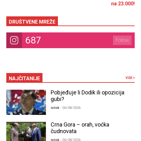
na 23.000!
DRUŠTVENE MREŽE
687
Follow
NAJČITANIJE
VIŠE
Pobjeđuje li Dodik ili opozicija
gubi?
istok
- 06/08/2026
Crna Gora – orah, voćka
čudnovata
istok
- 06/08/2026