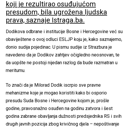
koji je rezultirao osuđujućom
presudom, bila ugrožena ljudska
prava, saznaje Istraga.ba.
Dodikova odbrane i institucije Bosne i Hercegovine već su
obaviještene o ovoj odluci ESLJP koju je, kako saznajemo,
donio sudija pojedinac. U pismu sudije iz Strazbura je
navedeno da je Dodikov zahtjev očigledno neosnovan, te
da uopšte ne postoji nijedan razlog da bude razmatran u
meritumu.
To znači da je Milorad Dodik iscrpio sve pravne
mehanizme koje je mogao koristiti kako bi osporio
presudu Suda Bosne i Hercegovine kojom je, prošle
godine, pravosnažno osuđen na godinu zatvora i šest
godina zabrane obavljanja dužnosti predsjednika RS i svih
drugih javnih pozicija zbog krivičnog djela – nepoštivanje