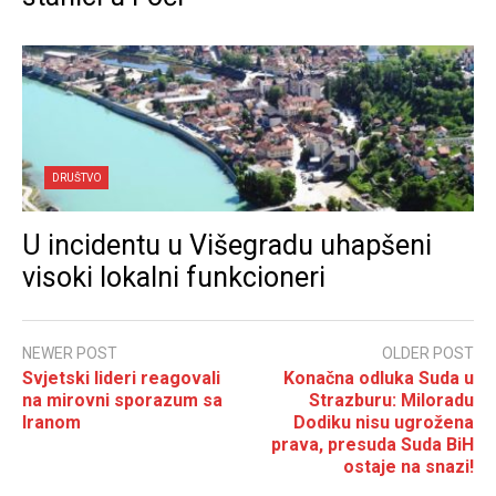
DRUŠTVO
U incidentu u Višegradu uhapšeni
visoki lokalni funkcioneri
NEWER POST
OLDER POST
Svjetski lideri reagovali
Konačna odluka Suda u
na mirovni sporazum sa
Strazburu: Miloradu
Iranom
Dodiku nisu ugrožena
prava, presuda Suda BiH
ostaje na snazi!