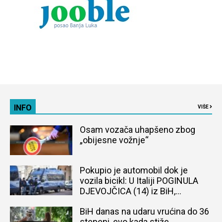
INFO
VIŠE
Osam vozača uhapšeno zbog
„obijesne vožnje“
Pokupio je automobil dok je
vozila bicikl: U Italiji POGINULA
DJEVOJČICA (14) iz BiH,
naređena obdukcija tijela
BiH danas na udaru vrućina do 36
stepeni, evo kada stiže