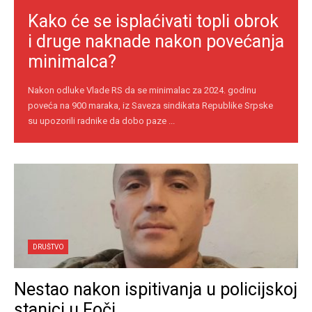
Kako će se isplaćivati topli obrok
i druge naknade nakon povećanja
minimalca?
Nakon odluke Vlade RS da se minimalac za 2024. godinu
poveća na 900 maraka, iz Saveza sindikata Republike Srpske
su upozorili radnike da dobo paze ...
DRUŠTVO
Nestao nakon ispitivanja u policijskoj
stanici u Foči