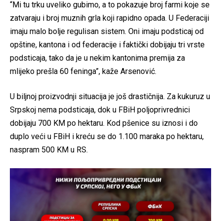
“Mi tu trku uveliko gubimo, a to pokazuje broj farmi koje se
zatvaraju i broj muznih grla koji rapidno opada. U Federaciji
imaju malo bolje regulisan sistem. Oni imaju podsticaj od
opštine, kantona i od federacije i faktički dobijaju tri vrste
podsticaja, tako da je u nekim kantonima premija za
mlijeko prešla 60 feninga”, kaže Arsenović.
U biljnoj proizvodnji situacija je još drastičnija. Za kukuruz u
Srpskoj nema podsticaja, dok u FBiH poljoprivrednici
dobijaju 700 KM po hektaru. Kod pšenice su iznosi i do
duplo veći u FBiH i kreću se do 1.100 maraka po hektaru,
naspram 500 KM u RS.