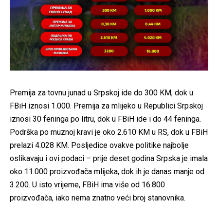
Premija za tovnu junad u Srpskoj ide do 300 KM, dok u
FBiH iznosi 1.000. Premija za mlijeko u Republici Srpskoj
iznosi 30 feninga po litru, dok u FBiH ide i do 44 feninga.
Podrška po muznoj kravi je oko 2.610 KM u RS, dok u FBiH
prelazi 4.028 KM. Posljedice ovakve politike najbolje
oslikavaju i ovi podaci – prije deset godina Srpska je imala
oko 11.000 proizvođača mlijeka, dok ih je danas manje od
3.200. U isto vrijeme, FBiH ima više od 16.800
proizvođača, iako nema znatno veći broj stanovnika.