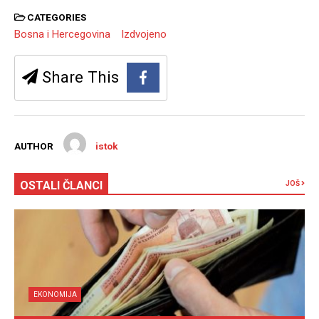
CATEGORIES
Bosna i Hercegovina
Izdvojeno
Share This
AUTHOR
istok
OSTALI ČLANCI
JOŠ
EKONOMIJA