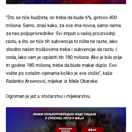
“Što se tiče budžeta, on treba da bude 6%, gotovo 400
miliona. Samo, znaš kako, za sve ima novca, samo nema
za nas poljoprivrednike. Svi imputi u našoj proizvodnji
rastu, a što se tiče tih subvencija to ništa ne raste, iako
shodno našim troškovima treba i subvencije da rastu. I
onda, lako vam je isplatiti tih 180 miliona. Ako je bilo prije
tri godine 180 miliona, treba da bude makar duplo. Evo
vidite po ostalim cijenama koliko je sve otišlo”, kaže
Radenko Arsenović, mljekar iz Male Obarske.
Ogroman je jaz u stočarstvu i mljekarstvu.