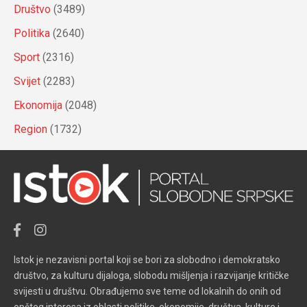
Društvo
(3489)
Politika
(2640)
Sport
(2316)
Svijet
(2283)
Ekonomija
(2048)
Region
(1732)
Istok je nezavisni portal koji se bori za slobodno i demokratsko
društvo, za kulturu dijaloga, slobodu mišljenja i razvijanje kritičke
svijesti u društvu. Obrađujemo sve teme od lokalnih do onih od
opšteg interesa iz oblasti politike, ekonomije, društva, kulture i