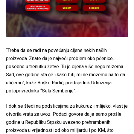
“Treba da se radi na povećanju cijene nekih naših
proizvoda. Znate da je najveći problem oko pšenice,
posebno u trenutku žetve. Tu je cijena više nego mizerna.
Sad, ove godine šta će i kako biti, mi ne možemo na to da
utičemo”, kaže Boško Radić, predsjednik Udruženja
poljoprivrednika “Sela Semberije”.
I dok se štedi na podsticajima za kukuruz i mlijeko, vlast je
otvorila vrata za uvoz. Podaci govore da je samo prošle
godine u Republiku Srpsku uvezeno prehrambenih
proizvoda u vrijednosti od oko milijardu i po KM, što