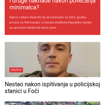
i druge naknade nakon povećanja
minimalca?
Nakon odluke Vlade RS da se minimalac za 2024. godinu
poveća na 900 maraka, iz Saveza sindikata Republike Srpske
su upozorili radnike da dobo paze ...
DRUŠTVO
Nestao nakon ispitivanja u policijskoj
stanici u Foči