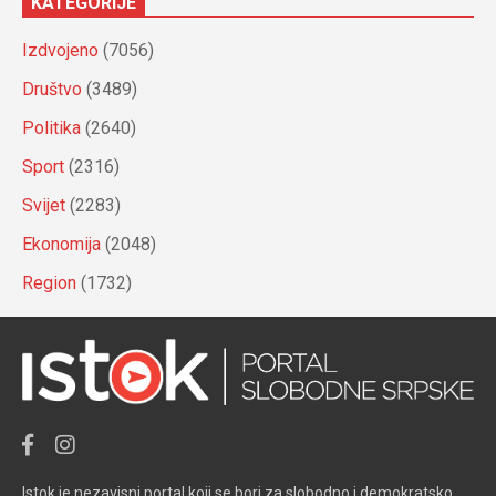
KATEGORIJE
Izdvojeno
(7056)
Društvo
(3489)
Politika
(2640)
Sport
(2316)
Svijet
(2283)
Ekonomija
(2048)
Region
(1732)
Istok je nezavisni portal koji se bori za slobodno i demokratsko