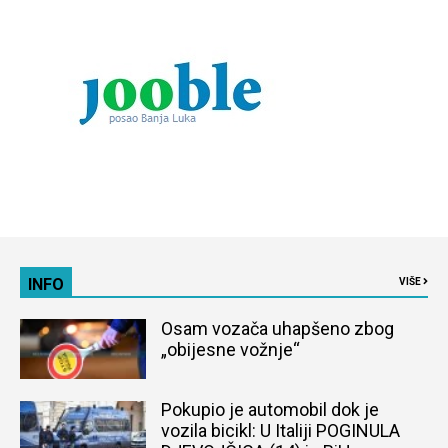
INFO
VIŠE
Osam vozača uhapšeno zbog
„obijesne vožnje“
Pokupio je automobil dok je
vozila bicikl: U Italiji POGINULA