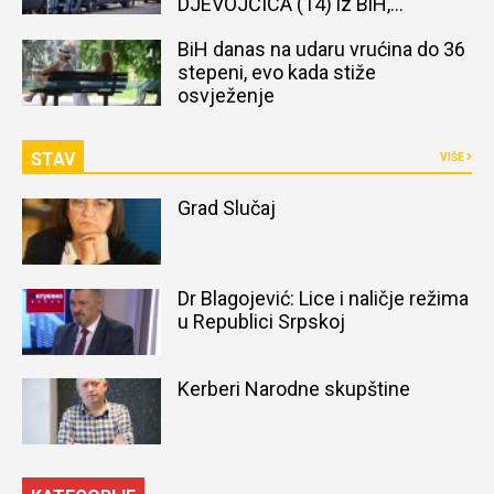
DJEVOJČICA (14) iz BiH,
naređena obdukcija tijela
BiH danas na udaru vrućina do 36
stepeni, evo kada stiže
osvježenje
STAV
VIŠE
Grad Slučaj
Dr Blagojević: Lice i naličje režima
u Republici Srpskoj
Kerberi Narodne skupštine