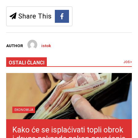
Share This
AUTHOR
istok
OSTALI ČLANCI
JOŠ
EKONOMIJA
Kako će se isplaćivati topli obrok