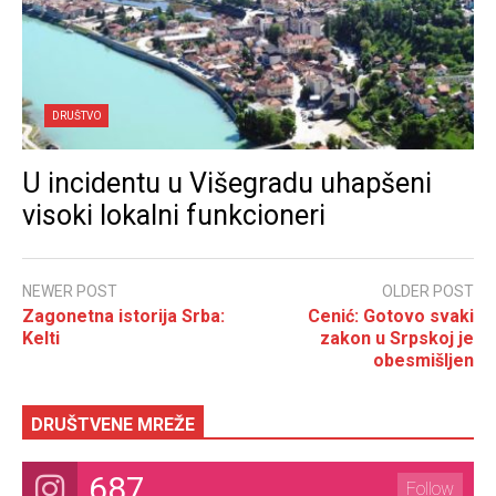
DRUŠTVO
U incidentu u Višegradu uhapšeni
visoki lokalni funkcioneri
NEWER POST
OLDER POST
Zagonetna istorija Srba:
Cenić: Gotovo svaki
Kelti
zakon u Srpskoj je
obesmišljen
DRUŠTVENE MREŽE
687
Follow