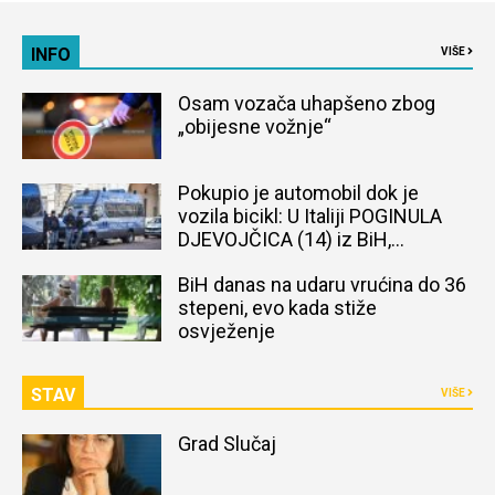
INFO
VIŠE
Osam vozača uhapšeno zbog
„obijesne vožnje“
Pokupio je automobil dok je
vozila bicikl: U Italiji POGINULA
DJEVOJČICA (14) iz BiH,
naređena obdukcija tijela
BiH danas na udaru vrućina do 36
stepeni, evo kada stiže
osvježenje
STAV
VIŠE
Grad Slučaj