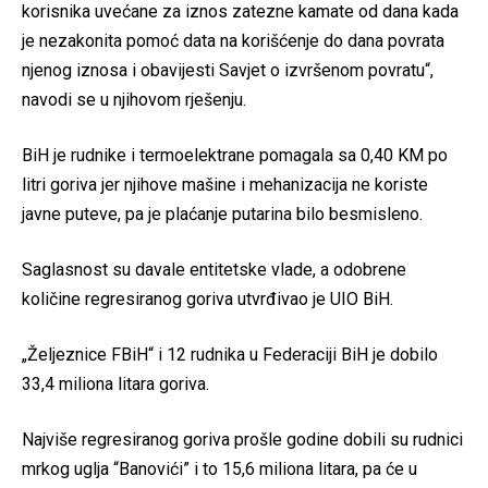
korisnika uvećane za iznos zatezne kamate od dana kada
je nezakonita pomoć data na korišćenje do dana povrata
njenog iznosa i obavijesti Savjet o izvršenom povratu“,
navodi se u njihovom rješenju.
BiH je rudnike i termoelektrane pomagala sa 0,40 KM po
litri goriva jer njihove mašine i mehanizacija ne koriste
javne puteve, pa je plaćanje putarina bilo besmisleno.
Saglasnost su davale entitetske vlade, a odobrene
količine regresiranog goriva utvrđivao je UIO BiH.
„Željeznice FBiH“ i 12 rudnika u Federaciji BiH je dobilo
33,4 miliona litara goriva.
Najviše regresiranog goriva prošle godine dobili su rudnici
mrkog uglja “Banovići” i to 15,6 miliona litara, pa će u