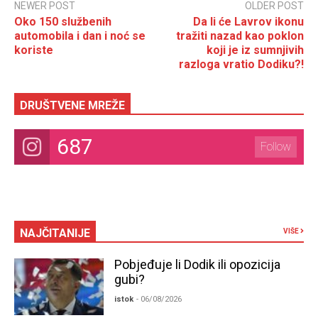
NEWER POST
OLDER POST
Oko 150 službenih
Da li će Lavrov ikonu
automobila i dan i noć se
tražiti nazad kao poklon
koriste
koji je iz sumnjivih
razloga vratio Dodiku?!
DRUŠTVENE MREŽE
687
Follow
NAJČITANIJE
VIŠE
Pobjeđuje li Dodik ili opozicija
gubi?
istok
- 06/08/2026