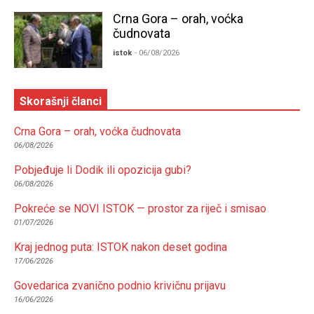
Crna Gora – orah, voćka
čudnovata
istok
- 06/08/2026
Skorašnji članci
Crna Gora – orah, voćka čudnovata
06/08/2026
Pobjeđuje li Dodik ili opozicija gubi?
06/08/2026
Pokreće se NOVI ISTOK — prostor za riječ i smisao
01/07/2026
Kraj jednog puta: ISTOK nakon deset godina
17/06/2026
Govedarica zvanično podnio krivičnu prijavu
16/06/2026