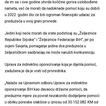
da im se i ove godine utvrde količine goriva oslobođene
nameta, već će morati da nadoknade pomoć koju su dobili
u 2022. godini što će biti ogroman finansijski udarac za
preduzeća u ovoj grani privrede.
Jedini koji neće morati da vrate podsticaj su „Željeznice
Republike Srpske“ i “Željeznice Federacije BiH”, jer po
ocjeni Savjeta, pomaganje jedina dva preduzeća u
željezničkom saobraćaju ne može narušiti konkurenciju.
Uprava za indirektno oporezivanje koja je dijelila pomoć,
zadužena je da je vrati od privrednika.
„Nalaže se Upravnom odboru Uprave za indirektno
oporezivanje BiH kao davaocu državne pomoći, da
preduzme mjere za povrat nezakonito dodijeljene pomoći
u obliku poreske olakšice u iznosu od 30.152.082 KM od