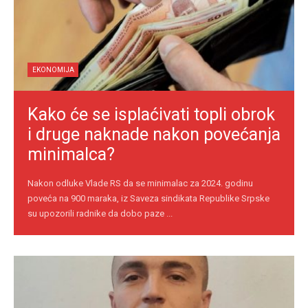
EKONOMIJA
Kako će se isplaćivati topli obrok
i druge naknade nakon povećanja
minimalca?
Nakon odluke Vlade RS da se minimalac za 2024. godinu
poveća na 900 maraka, iz Saveza sindikata Republike Srpske
su upozorili radnike da dobo paze ...