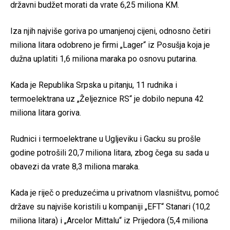
državni budžet morati da vrate 6,25 miliona KM.
Iza njih najviše goriva po umanjenoj cijeni, odnosno četiri
miliona litara odobreno je firmi „Lager“ iz Posušja koja je
dužna uplatiti 1,6 miliona maraka po osnovu putarina.
Kada je Republika Srpska u pitanju, 11 rudnika i
termoelektrana uz „Željeznice RS“ je dobilo nepuna 42
miliona litara goriva.
Rudnici i termoelektrane u Ugljeviku i Gacku su prošle
godine potrošili 20,7 miliona litara, zbog čega su sada u
obavezi da vrate 8,3 miliona maraka.
Kada je riječ o preduzećima u privatnom vlasništvu, pomoć
države su najviše koristili u kompaniji „EFT“ Stanari (10,2
miliona litara) i „Arcelor Mittalu“ iz Prijedora (5,4 miliona