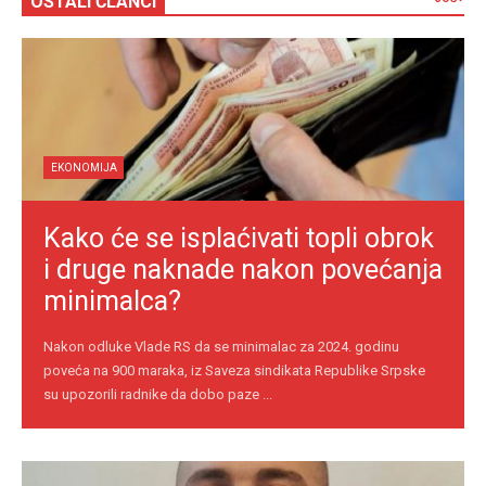
OSTALI ČLANCI
EKONOMIJA
Kako će se isplaćivati topli obrok
i druge naknade nakon povećanja
minimalca?
Nakon odluke Vlade RS da se minimalac za 2024. godinu
poveća na 900 maraka, iz Saveza sindikata Republike Srpske
su upozorili radnike da dobo paze ...