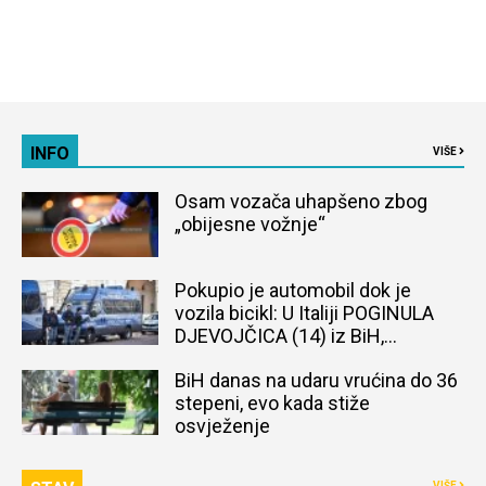
INFO
VIŠE
Osam vozača uhapšeno zbog
„obijesne vožnje“
Pokupio je automobil dok je
vozila bicikl: U Italiji POGINULA
DJEVOJČICA (14) iz BiH,
naređena obdukcija tijela
BiH danas na udaru vrućina do 36
stepeni, evo kada stiže
osvježenje
VIŠE