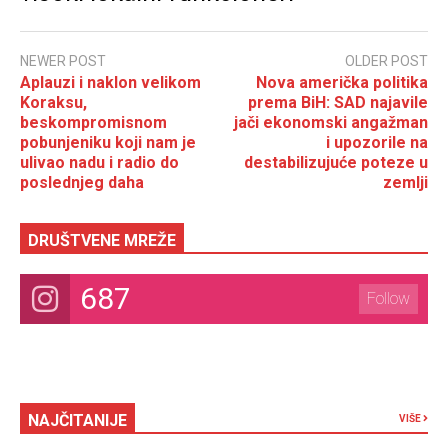
NEWER POST
OLDER POST
Aplauzi i naklon velikom
Nova američka politika
Koraksu,
prema BiH: SAD najavile
beskompromisnom
jači ekonomski angažman
pobunjeniku koji nam je
i upozorile na
ulivao nadu i radio do
destabilizujuće poteze u
poslednjeg daha
zemlji
DRUŠTVENE MREŽE
687
Follow
NAJČITANIJE
VIŠE