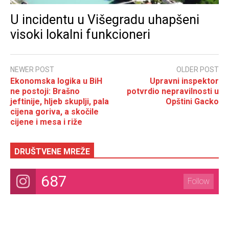
U incidentu u Višegradu uhapšeni
visoki lokalni funkcioneri
NEWER POST
OLDER POST
Ekonomska logika u BiH
Upravni inspektor
ne postoji: Brašno
potvrdio nepravilnosti u
jeftinije, hljeb skuplji, pala
Opštini Gacko
cijena goriva, a skočile
cijene i mesa i riže
DRUŠTVENE MREŽE
687
Follow