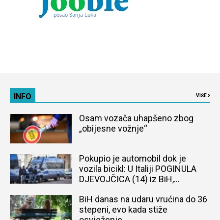
INFO
VIŠE
Osam vozača uhapšeno zbog
„obijesne vožnje“
Pokupio je automobil dok je
vozila bicikl: U Italiji POGINULA
DJEVOJČICA (14) iz BiH,
naređena obdukcija tijela
BiH danas na udaru vrućina do 36
stepeni, evo kada stiže
osvježenje