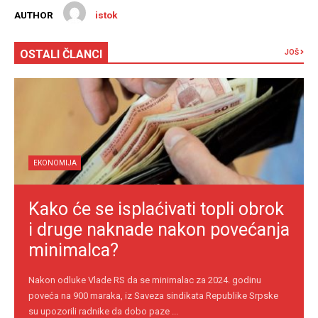
AUTHOR
istok
OSTALI ČLANCI
JOŠ
EKONOMIJA
Kako će se isplaćivati topli obrok
i druge naknade nakon povećanja
minimalca?
Nakon odluke Vlade RS da se minimalac za 2024. godinu
poveća na 900 maraka, iz Saveza sindikata Republike Srpske
su upozorili radnike da dobo paze ...