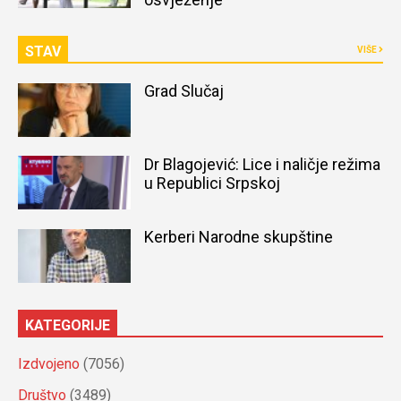
STAV
VIŠE
Grad Slučaj
Dr Blagojević: Lice i naličje režima
u Republici Srpskoj
Kerberi Narodne skupštine
KATEGORIJE
Izdvojeno
(7056)
Društvo
(3489)