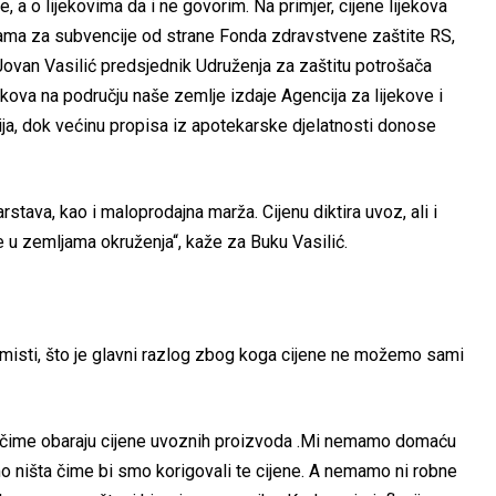
e, a o lijekovima da i ne govorim. Na primjer, cijene lijekova
istama za subvencije od strane Fonda zdravstvene zaštite RS,
u Jovan Vasilić predsjednik Udruženja za zaštitu potrošača
kova na području naše zemlje izdaje Agencija za lijekove i
ja, dok većinu propisa iz apotekarske djelatnosti donose
stava, kao i maloprodajna marža. Cijenu diktira uvoz, ali i
je u zemljama okruženja“, kaže za Buku Vasilić.
misti, što je glavni razlog zbog koga cijene ne možemo sami
u, čime obaraju cijene uvoznih proizvoda .Mi nemamo domaću
mo ništa čime bi smo korigovali te cijene. A nemamo ni robne