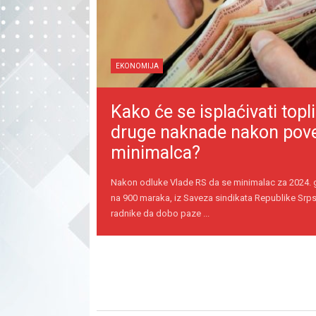
EKONOMIJA
Kako će se isplaćivati topli
druge naknade nakon pov
minimalca?
Nakon odluke Vlade RS da se minimalac za 2024.
na 900 maraka, iz Saveza sindikata Republike Srps
radnike da dobo paze ...