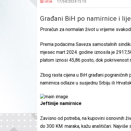
istok
17/04/2024 15:10
Građani BiH po namirnice i lije
Proračun za normalan život u vrijeme svakod
Prema podacima Saveza samostalnih sindika
mjesec mart 2024. godine iznosila je 2917,
platom iznosi 45,86 posto, dok pokrivenost
Zbog rasta cijena u BiH građani pograničnih p
namirnica odlaze u susjednu Srbiju ili Hrvats
Jeftinije
namirnice
Zavisno od potreba, na kupovini osnovnih ž
do 300 KM. maraka, kažu analitičari. Najviše se