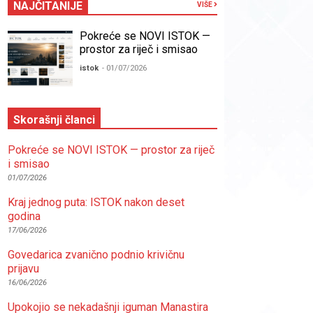
NAJČITANIJE
VIŠE
Pokreće se NOVI ISTOK —
prostor za riječ i smisao
istok
- 01/07/2026
Skorašnji članci
Pokreće se NOVI ISTOK — prostor za riječ
i smisao
01/07/2026
Kraj jednog puta: ISTOK nakon deset
godina
17/06/2026
Govedarica zvanično podnio krivičnu
prijavu
16/06/2026
Upokojio se nekadašnji iguman Manastira