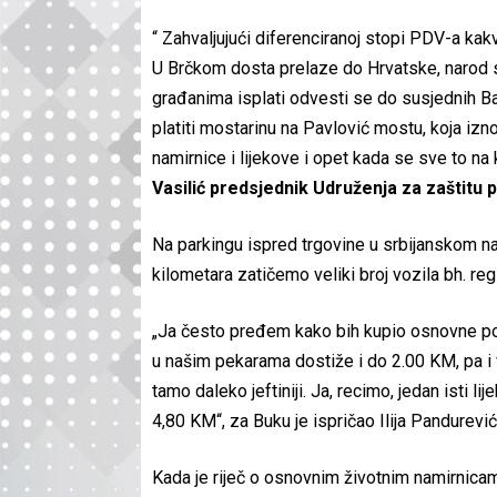
“ Zahvaljujući diferenciranoj stopi PDV-a kakv
U Brčkom dosta prelaze do Hrvatske, narod s
građanima isplati odvesti se do susjednih Ba
platiti mostarinu na Pavlović mostu, koja izn
namirnice i lijekove i opet kada se sve to na k
Vasilić predsjednik Udruženja za zaštitu
Na parkingu ispred trgovine u srbijanskom nas
kilometara zatičemo veliki broj vozila bh. re
„Ja često pređem kako bih kupio osnovne pot
u našim pekarama dostiže i do 2.00 KM, pa i vi
tamo daleko jeftiniji. Ja, recimo, jedan isti 
4,80 KM“, za Buku je ispričao Ilija Pandurević 
Kada je riječ o osnovnim životnim namirnicam