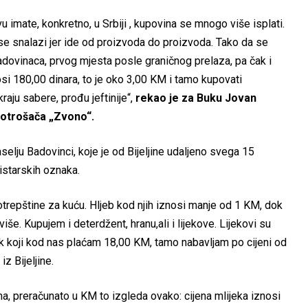
u imate, konkretno, u Srbiji , kupovina se mnogo više isplati.
e snalazi jer ide od proizvoda do proizvoda. Tako da se
dovinaca, prvog mjesta posle graničnog prelaza, pa čak i
osi 180,00 dinara, to je oko 3,00 KM i tamo kupovati
raju sabere, prođu jeftinije“,
rekao je za Buku Jovan
 potrošača „Zvono“.
elju Badovinci, koje je od Bijeljine udaljeno svega 15
gistarskih oznaka.
repštine za kuću. Hljeb kod njih iznosi manje od 1 KM, dok
še. Kupujem i deterdžent, hranu,ali i lijekove. Lijekovi su
lijek koji kod nas plaćam 18,00 KM, tamo nabavljam po cijeni od
iz Bijeljine.
a, preračunato u KM to izgleda ovako: cijena mlijeka iznosi