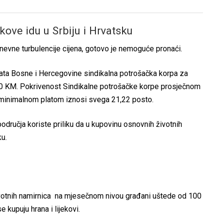
kove idu u Srbiju i Hrvatsku
nevne turbulencije cijena, gotovo je nemoguće pronaći.
ta Bosne i Hercegovine sindikalna potrošačka korpa za
50 KM. Pokrivenost Sindikalne potrošačke korpe prosječnom
 minimalnom platom iznosi svega 21,22 posto.
odručja koriste priliku da u kupovinu osnovnih životnih
ku.
ivotnih namirnica na mjesečnom nivou građani uštede od 100
 kupuju hrana i lijekovi.