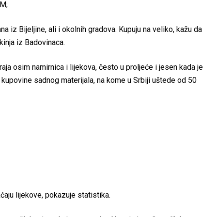
KM;
 iz Bijeljine, ali i okolnih gradova. Kupuju na veliko, kažu da
kinja iz Badovinaca.
ja osim namirnica i lijekova, često u proljeće i jesen kada je
g kupovine sadnog materijala, na kome u Srbiji uštede od 50
aju lijekove, pokazuje statistika.