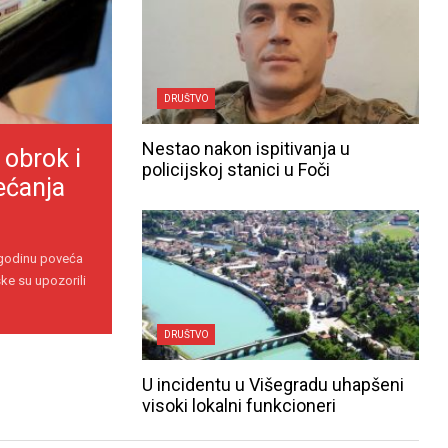
DRUŠTVO
Nestao nakon ispitivanja u
 obrok i
policijskoj stanici u Foči
ećanja
 godinu poveća
ke su upozorili
DRUŠTVO
U incidentu u Višegradu uhapšeni
visoki lokalni funkcioneri