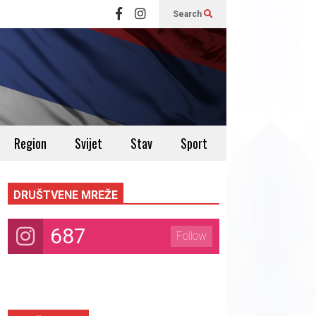
Search
Region
Svijet
Stav
Sport
DRUŠTVENE MREŽE
687
Follow