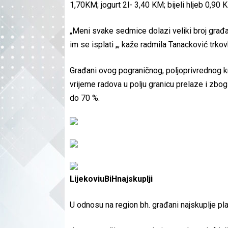
1,70KM; jogurt 2l- 3,40 KM; bijeli hljeb 0,90 
„Meni svake sedmice dolazi veliki broj građana
im se isplati „, kaže radmila Tanacković trkov
Građani ovog pograničnog, poljoprivrednog kra
vrijeme radova u polju granicu prelaze i zbo
do 70 %.
Lijekovi
u
BiH
najskuplji
U odnosu na region bh. građani najskuplje plać