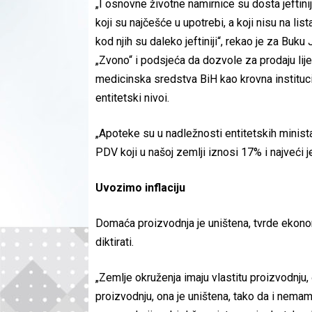
„I osnovne životne namirnice su dosta jeftinij
koji su najčešće u upotrebi, a koji nisu na l
kod njih su daleko jeftiniji“, rekao je za Buk
„Zvono“ i podsjeća da dozvole za prodaju lije
medicinska sredstva BiH kao krovna instituci
entitetski nivoi.
„Apoteke su u nadležnosti entitetskih ministar
PDV koji u našoj zemlji iznosi 17% i najveći 
Uvozimo inflaciju
Domaća proizvodnja je uništena, tvrde ekono
diktirati.
„Zemlje okruženja imaju vlastitu proizvodnj
proizvodnju, ona je uništena, tako da i nema