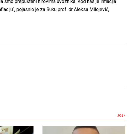
da smo prepušteni hirovima uvoznika. Kod nas je inflacija
laciju“, pojasnio je za Buku prof. dr Aleksa Milojević,
JOŠ