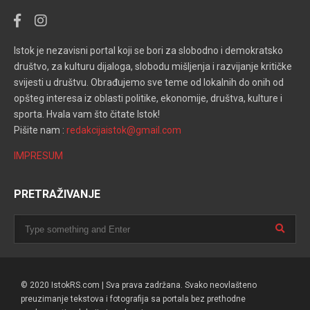
Istok je nezavisni portal koji se bori za slobodno i demokratsko
društvo, za kulturu dijaloga, slobodu mišljenja i razvijanje kritičke
svijesti u društvu. Obrađujemo sve teme od lokalnih do onih od
opšteg interesa iz oblasti politike, ekonomije, društva, kulture i
sporta. Hvala vam što čitate Istok!
Pišite nam :
redakcijaistok@gmail.com
IMPRESUM
PRETRAŽIVANJE
© 2020 IstokRS.com | Sva prava zadržana. Svako neovlašteno
preuzimanje tekstova i fotografija sa portala bez prethodne