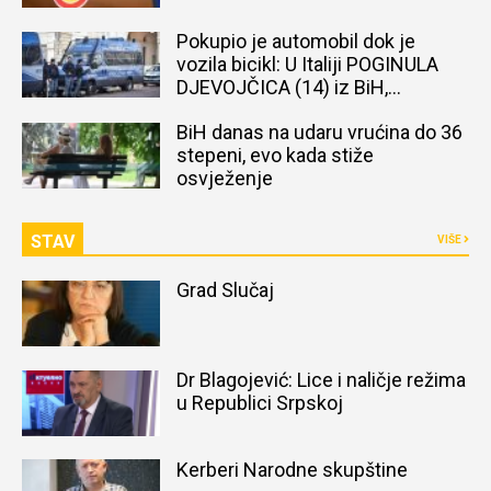
Pokupio je automobil dok je
vozila bicikl: U Italiji POGINULA
DJEVOJČICA (14) iz BiH,
naređena obdukcija tijela
BiH danas na udaru vrućina do 36
stepeni, evo kada stiže
osvježenje
STAV
VIŠE
Grad Slučaj
Dr Blagojević: Lice i naličje režima
u Republici Srpskoj
Kerberi Narodne skupštine