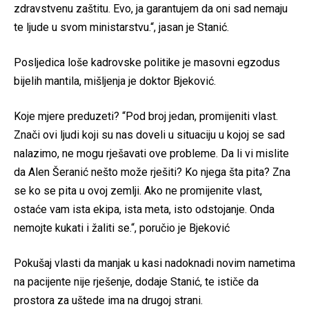
zdravstvenu zaštitu. Evo, ja garantujem da oni sad nemaju
te ljude u svom ministarstvu.“, jasan je Stanić.
Posljedica loše kadrovske politike je masovni egzodus
bijelih mantila, mišljenja je doktor Bjeković.
Koje mjere preduzeti? “Pod broj jedan, promijeniti vlast.
Znači ovi ljudi koji su nas doveli u situaciju u kojoj se sad
nalazimo, ne mogu rješavati ove probleme. Da li vi mislite
da Alen Šeranić nešto može rješiti? Ko njega šta pita? Zna
se ko se pita u ovoj zemlji. Ako ne promijenite vlast,
ostaće vam ista ekipa, ista meta, isto odstojanje. Onda
nemojte kukati i žaliti se.“, poručio je Bjeković
Pokušaj vlasti da manjak u kasi nadoknadi novim nametima
na pacijente nije rješenje, dodaje Stanić, te ističe da
prostora za uštede ima na drugoj strani.