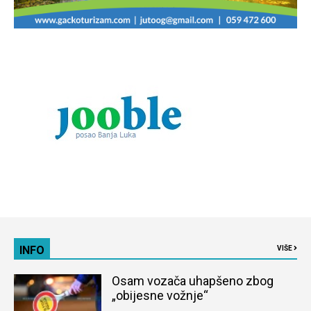
INFO
VIŠE
Osam vozača uhapšeno zbog
„obijesne vožnje“