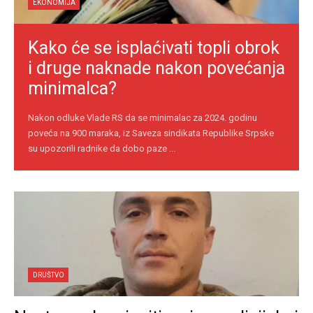
EKONOMIJA
Kako će se isplaćivati topli obrok
i druge naknade nakon povećanja
minimalca?
Nakon odluke Vlade RS da se minimalac za 2024. godinu
poveća na 900 maraka, iz Saveza sindikata Republike Srpske
su upozorili radnike da dobo paze ...
DRUŠTVO