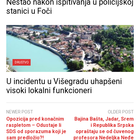
Nestao nakon ispitivanja u policijskoj
stanici u Foči
DRUŠTVO
U incidentu u Višegradu uhapšeni
visoki lokalni funkcioneri
NEWER POST
OLDER POST
Opozicija pred konačnim
Bajina Bašta, Jadar, Srem
raspletom – Odustaje li
i Republika Srpska
SDS od sporazuma koji je
opraštaju se od čuvenog
sam predložio?!
profesora Nedeljka Neđe