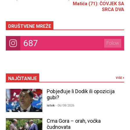
Matića (71): ČOVJEK SA
SRCA DVA
DRUŠTVENE MREŽE
687
Follow
NAJČITANIJE
VIŠE
Pobjeđuje li Dodik ili opozicija
gubi?
istok
- 06/08/2026
Crna Gora – orah, voćka
čudnovata