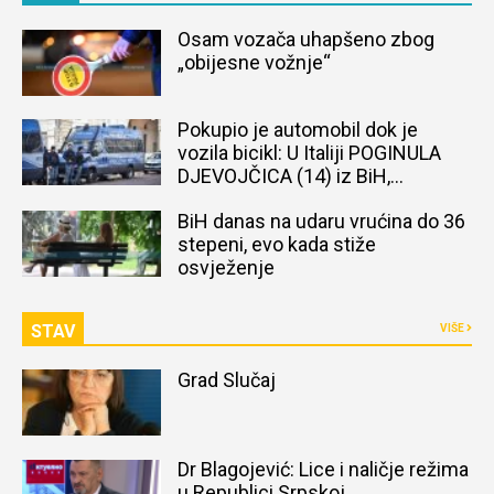
Osam vozača uhapšeno zbog
„obijesne vožnje“
Pokupio je automobil dok je
vozila bicikl: U Italiji POGINULA
DJEVOJČICA (14) iz BiH,
naređena obdukcija tijela
BiH danas na udaru vrućina do 36
stepeni, evo kada stiže
osvježenje
STAV
VIŠE
Grad Slučaj
Dr Blagojević: Lice i naličje režima
u Republici Srpskoj