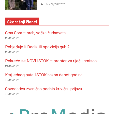
istok
- 06/08/2026
Skorašnji članci
Crna Gora – orah, voćka čudnovata
06/08/2026
Pobjeđuje li Dodik ili opozicija gubi?
06/08/2026
Pokreće se NOVI ISTOK — prostor za riječ i smisao
01/07/2026
Kraj jednog puta: ISTOK nakon deset godina
17/06/2026
Govedarica zvanično podnio krivičnu prijavu
16/06/2026