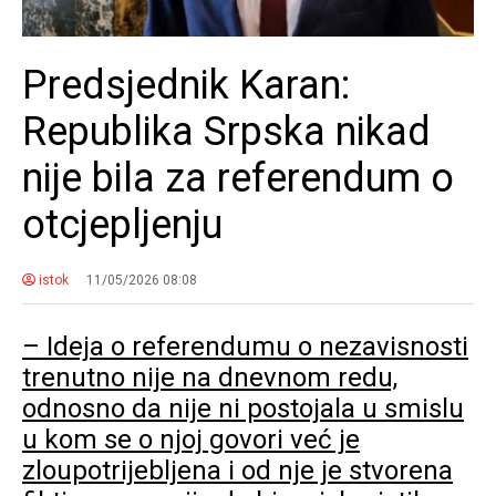
Predsjednik Karan:
Republika Srpska nikad
nije bila za referendum o
otcjepljenju
istok
11/05/2026 08:08
– Ideja o referendumu o nezavisnosti
trenutno nije na dnevnom redu,
odnosno da nije ni postojala u smislu
u kom se o njoj govori već je
zloupotrijebljena i od nje je stvorena