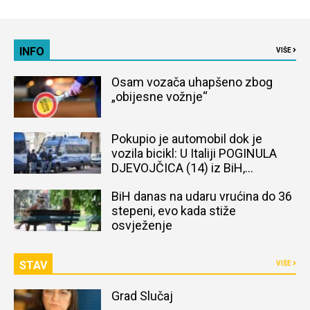
INFO
VIŠE
Osam vozača uhapšeno zbog
„obijesne vožnje“
Pokupio je automobil dok je
vozila bicikl: U Italiji POGINULA
DJEVOJČICA (14) iz BiH,
naređena obdukcija tijela
BiH danas na udaru vrućina do 36
stepeni, evo kada stiže
osvježenje
STAV
VIŠE
Grad Slučaj