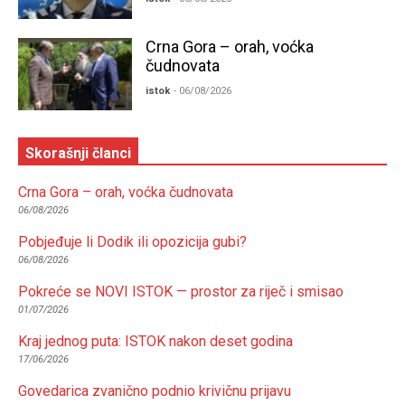
Crna Gora – orah, voćka
čudnovata
istok
- 06/08/2026
Skorašnji članci
Crna Gora – orah, voćka čudnovata
06/08/2026
Pobjeđuje li Dodik ili opozicija gubi?
06/08/2026
Pokreće se NOVI ISTOK — prostor za riječ i smisao
01/07/2026
Kraj jednog puta: ISTOK nakon deset godina
17/06/2026
Govedarica zvanično podnio krivičnu prijavu