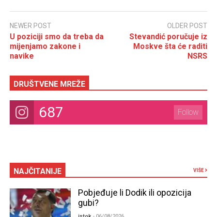
NEWER POST
OLDER POST
U poziciji smo da treba da
Stevandić poručuje iz
mijenjamo zakone i
Moskve šta će raditi
navike
NSRS
DRUŠTVENE MREŽE
687
Follow
NAJČITANIJE
VIŠE
Pobjeđuje li Dodik ili opozicija
gubi?
istok
- 06/08/2026