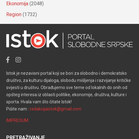
Ekonomija
(2048)
Region
(1732)
Istok je nezavisni portal koji se bori za slobodno i demokratsko
društvo, za kulturu dijaloga, slobodu mišljenja i razvijanje kritičke
svijesti u društvu. Obrađujemo sve teme od lokalnih do onih od
opšteg interesa iz oblasti politike, ekonomije, društva, kulture i
sporta. Hvala vam što čitate Istok!
Pišite nam :
redakcijaistok@gmail.com
IMPRESUM
PRETRAŽIVANJE