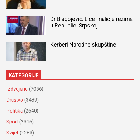
Dr Blagojević: Lice i naličje režima
u Republici Srpskoj
Kerberi Narodne skupštine
KATEGORIJE
Izdvojeno
(7056)
Društvo
(3489)
Politika
(2640)
Sport
(2316)
Svijet
(2283)