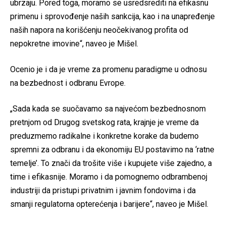
ubrzaju. Pored toga, moramo se usredsrediti na efikasnu
primenu i sprovođenje naših sankcija, kao i na unapređenje
naših napora na korišćenju neočekivanog profita od
nepokretne imovine“, naveo je Mišel.
Ocenio je i da je vreme za promenu paradigme u odnosu
na bezbednost i odbranu Evrope.
„Sada kada se suočavamo sa najvećom bezbednosnom
pretnjom od Drugog svetskog rata, krajnje je vreme da
preduzmemo radikalne i konkretne korake da budemo
spremni za odbranu i da ekonomiju EU postavimo na ‘ratne
temelje’. To znači da trošite više i kupujete više zajedno, a
time i efikasnije. Moramo i da pomognemo odbrambenoj
industriji da pristupi privatnim i javnim fondovima i da
smanji regulatorna opterećenja i barijere“, naveo je Mišel.