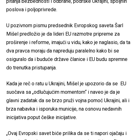
pitanja bezbednosti i odbrane, podrške Ukrajini, spoljnih
poslova i poljoprivrede.
U pozivnom pismu predsednik Evropskog saveta Šarl
Mišel predložio je da lideri EU razmotre pripreme za
proširenje i reforme, imajući u vidu, kako je naglasio, da ta
dva pravca moraju da napreduju paralelno kako bi se
osiguralo da i buduće države članice i EU budu spremne
do trenutka pristupanja.
Kada je reč o ratu u Ukrajini, Mišel je upozorio da se EU
suočava sa „odlučujućim momentom“ i naveo je da je
glavni zadatak da se brzo pruži vojna pomoć Ukrajini, ali i
brza nabavka i isporuka municije, na osnovu nedavnih
inicijativa poput češke inicijative.
„Ovaj Evropski savet biće prilika da se ti napori ojačaju i