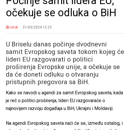
Počinje samit lidera EU,
očekuje se odluka o BiH
istok
21/03/2024 12:23
U Briselu danas počinje dvodnevni
samit Evropskog saveta tokom kojeg će
lideri EU razgovarati o politici
proširenja Evropske unije, a očekuje se
da će doneti odluku o otvaranju
pristupnih pregovora sa BiH.
Kako se navodi u agendi za samit Evropskog saveta, kada
je reč o politici proširenja, lideri EU razgovaraće o
najnovijem razvoju događaja u BiH, Ukrajini i Moldaviji.
Na agendi Evropskog saveta naći će se, između ostalog, i