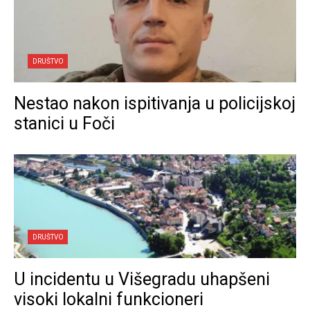
DRUŠTVO
Nestao nakon ispitivanja u policijskoj
stanici u Foči
DRUŠTVO
U incidentu u Višegradu uhapšeni
visoki lokalni funkcioneri