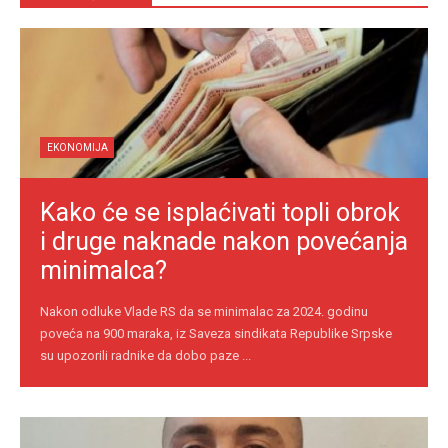
EKONOMIJA
Kako će se isplaćivati topli obrok
i druge naknade nakon povećanja
minimalca?
Nakon odluke Vlade RS da se minimalac za 2024. godinu
poveća na 900 maraka, iz Saveza sindikata Republike Srpske
su upozorili radnike da dobo paze ...