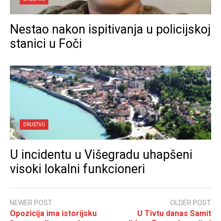
Nestao nakon ispitivanja u policijskoj
stanici u Foči
DRUŠTVO
U incidentu u Višegradu uhapšeni
visoki lokalni funkcioneri
NEWER POST
OLDER POST
Opozicija ima istorijsku
U Tivtu danas Samit