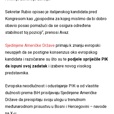
Sekretar Rubio opisao je italijanskog kandidata pred
Kongresom kao „gospodina za kojeg mislimo da bi dobro
obavio posao pomažući da se osigura određena
stabilnost toj poziciji“, prenosi Avaz.
Sjedinjene Američke Države
primaju k znanju evropski
neuspjeh da se postigne konsenzus oko evropskog
kandidata i razočarane su što su te
podjele spriječile PIK
da ispuni svoj zadatak
i izabere novog visokog
predstavnika.
Evropska neodlučnost i odustajanje PIK-a od vlastite
dužnosti prema BiH prisiljavaju Sjedinjene Američke
Države da preispitaju svoju ulogu u trenutnom
međunarodnom prisustvu u Bosni i Hercegovini – navode
na X-u.