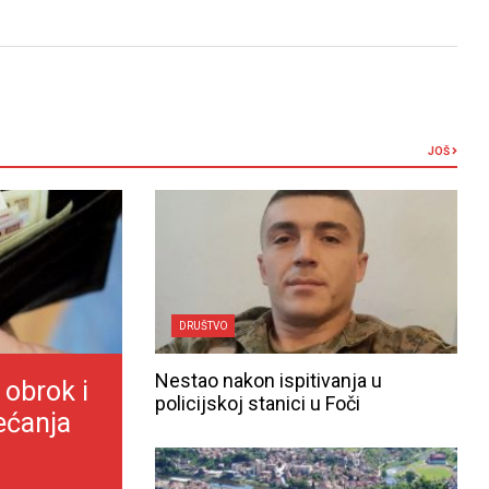
JOŠ
DRUŠTVO
Nestao nakon ispitivanja u
 obrok i
policijskoj stanici u Foči
ećanja