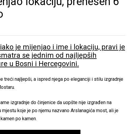
enjao lokaciju, prenesen 6
o
ko je mijenjao i ime i lokaciju, pravi je
 smatra se jednim od najljepših
e u Bosni i Hercegovini.
treći najljepši, a ispred njega po eleganciji i stilu izgradnje
Mostaru.
ame izgradnje do činjenice da uopšte nije izgrađen na
u mjestu koje je po njemu nazvano Arslanagića most, ali je
, kamen po kamen.