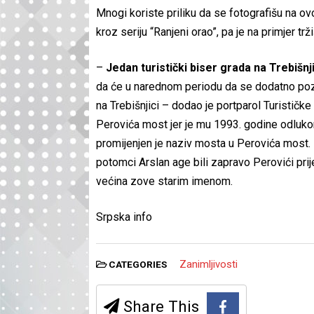
Mnogi koriste priliku da se fotografišu na ovo
kroz seriju “Ranjeni orao”, pa je na primjer tr
–
Jedan turistički biser grada na Trebišnj
da će u narednom periodu da se dodatno pozic
na Trebišnjici – dodao je portparol Turističk
Perovića most jer je mu 1993. godine odluko
promijenjen je naziv mosta u Perovića most.
potomci Arslan age bili zapravo Perovići pri
većina zove starim imenom.
Srpska info
Zanimljivosti
CATEGORIES
Share This