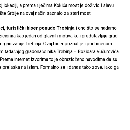
j lokaciji, a prema riječima Kokića most je doživio i slavu
žište Srbije na ovaj način saznalo za stari most.
ici, turistički biser ponude Trebinja
i ono što se nadamo
ionira kao jedan od glavnih motiva koji predstavljaju grad
e organizacije Trebinja. Ovaj biser poznat je i pod imenom
m tadašnjeg gradonačelnika Trebinja – Božidara Vučurevića,
 Prema internet izvorima to je obrazloženo navodima da su
je prelaska na islam. Formalno se i danas tako zove, iako ga