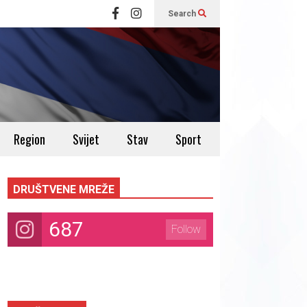
Search
Region
Svijet
Stav
Sport
DRUŠTVENE MREŽE
687
Follow