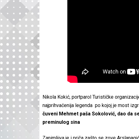
Nikola Kokić, portparol Turističke organizaci
najprihvaćenija legenda po kojoj je most izgr
čuveni Mehmet paša Sokolović, dao da s
preminulog sina
Zanimljiva je i priča zašto se zove Arslanag