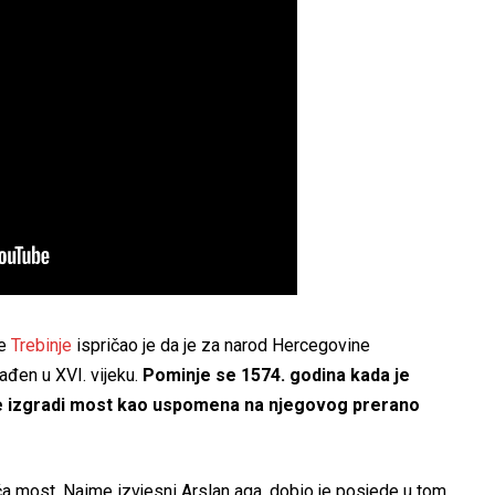
je
Trebinje
ispričao je da je za narod Hercegovine
ađen u XVI. vijeku.
Pominje se 1574. godina kada je
e izgradi most kao uspomena na njegovog prerano
ića most. Naime izvjesni Arslan aga, dobio je posjede u tom