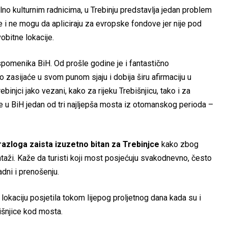
lno kulturnim radnicima, u Trebinju predstavlja jedan problem
e i ne mogu da apliciraju za evropske fondove jer nije pod
bitne lokacije.
 spomenika BiH. Od prošle godine je i fantastično
o zasijaće u svom punom sjaju i dobija širu afirmaciju u
injci jako vezani, kako za rijeku Trebišnjicu, tako i za
e u BiH jedan od tri najljepša mosta iz otomanskog perioda –
razloga zaista izuzetno bitan za Trebinjce
kako zbog
taži. Kaže da turisti koji most posjećuju svakodnevno, često
adni i prenošenju.
u lokaciju posjetila tokom lijepog proljetnog dana kada su i
bišnjice kod mosta.