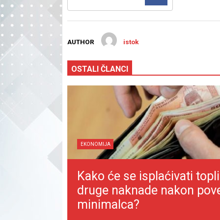
AUTHOR
istok
OSTALI ČLANCI
EKONOMIJA
Kako će se isplaćivati topli
druge naknade nakon pov
minimalca?