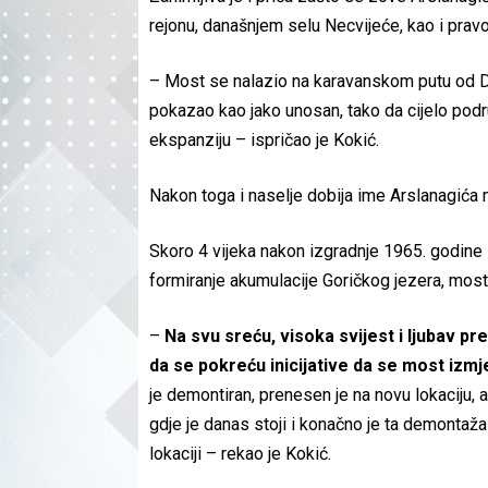
rejonu, današnjem selu Necvijeće, kao i prav
– Most se nalazio na karavanskom putu od Dubr
pokazao kao jako unosan, tako da cijelo podr
ekspanziju – ispričao je Kokić.
Nakon toga i naselje dobija ime Arslanagića m
Skoro 4 vijeka nakon izgradnje 1965. godine 
formiranje akumulacije Goričkog jezera, mo
–
Na svu sreću, visoka svijest i ljubav 
da se pokreću inicijative da se most izmj
je demontiran, prenesen je na novu lokaciju, 
gdje je danas stoji i konačno je ta demontaža
lokaciji – rekao je Kokić.