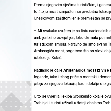
Prema njegovim riječima turističkim, i genera
to što je most izmješten sa prvobitne lokacij
Uneskovom zaštitom jer je premještan sa prvo
– Ali svakako uvršten je na listu nacionalnih
ambijentalno osvijetljen, tako da malo po mal
turističkom smislu. Naravno da smo svi mi Treb
Arslanagića most, pogotovo što on slovi da j
istakao je Kokić.
Naglasio je da je
Arslanagića most iz više 
legende, tako i zbog priče o montaži i demon
pitaju za njegovu lokaciju, kao i detalje o izgr
U to se uvjerila i ekipa Srpskainfo koja je ov
Trebinjci i turisti uživali u šetnji obalama Tre