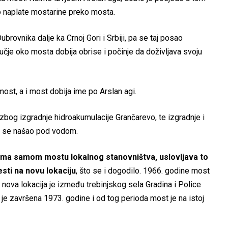
o naplate mostarine preko mosta.
ovnika dalje ka Crnoj Gori i Srbiji, pa se taj posao
učje oko mosta dobija obrise i počinje da doživljava svoju
ost, a i most dobija ime po Arslan agi.
zbog izgradnje hidroakumulacije Grančarevo, te izgradnje i
st se našao pod vodom.
prema samom mostu lokalnog stanovništva, uslovljava to
esti na novu lokaciju
, što se i dogodilo. 1966. godine most
a nova lokacija je između trebinjskog sela Gradina i Police
 je završena 1973. godine i od tog perioda most je na istoj