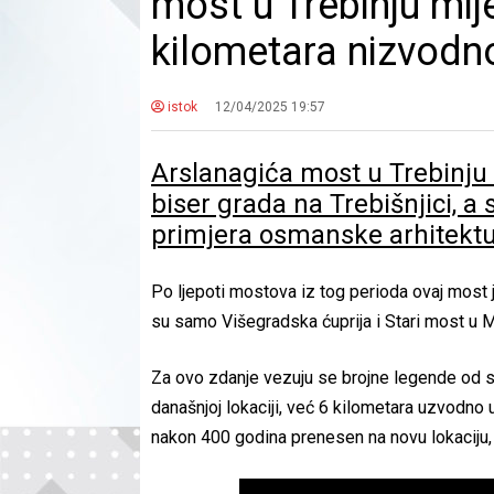
most u Trebinju mij
kilometara nizvodn
istok
12/04/2025 19:57
Arslanagića most u Trebinju ia
biser grada na Trebišnjici, a
primjera osmanske arhitektur
Po ljepoti mostova iz tog perioda ovaj most je 
su samo Višegradska ćuprija i Stari most u 
Za ovo zdanje vezuju se brojne legende od s
današnjoj lokaciji, već 6 kilometara uzvodno 
nakon 400 godina prenesen na novu lokaciju