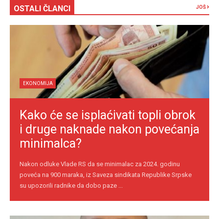
OSTALI ČLANCI
JOŠ
EKONOMIJA
Kako će se isplaćivati topli obrok
i druge naknade nakon povećanja
minimalca?
Nakon odluke Vlade RS da se minimalac za 2024. godinu
poveća na 900 maraka, iz Saveza sindikata Republike Srpske
su upozorili radnike da dobo paze ...