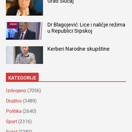
Grad Slučaj
Dr Blagojević: Lice i naličje režima
u Republici Srpskoj
Kerberi Narodne skupštine
KATEGORIJE
Izdvojeno
(7056)
Društvo
(3489)
Politika
(2640)
Sport
(2316)
Svijet
(2283)