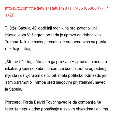
https://x.com/thejtlewis/status/2011174351068864771?
s=20
Ti Džej Sabula, 40-godišnji radnik na proizvodnoj liniji,
izjavio je za Vašington post da je upravo on dobacivao
Trampu. Kako je naveo, trenutno je suspendovan sa posla
dok traje istraga.
„Što se tiče toga što sam ga prozvao – apsolutno nemam
nikakvog kajanja. Zabrinut sam za budućnost svog radnog
mjesta i da vjerujem da ću biti meta političke odmazde jer
sam osramotio Trampa pred njegovim prijateljima“, naveo
je Sabula.
Portparol Forda Dejvid Tovar naveo je da kompanija ne
toleriše neprikladno ponašanje u svojim objektima i da ima