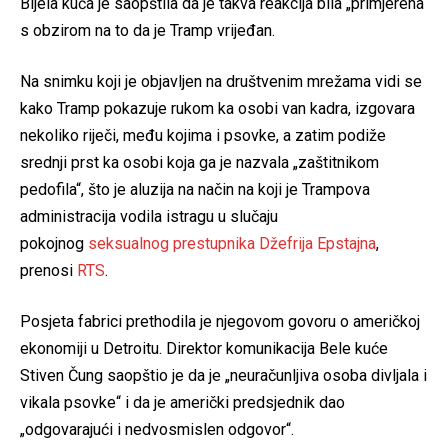
Bijela kuća je saopštila da je takva reakcija bila „primjerena“
s obzirom na to da je Tramp vrijeđan.
Na snimku koji je objavljen na društvenim mrežama vidi se
kako Tramp pokazuje rukom ka osobi van kadra, izgovara
nekoliko riječi, među kojima i psovke, a zatim podiže
srednji prst ka osobi koja ga je nazvala „zaštitnikom
pedofila“, što je aluzija na način na koji je Trampova
administracija vodila istragu u slučaju
pokojnog
seksualnog prestupnika Džefrija Epstajna
,
prenosi
RTS
.
Posjeta fabrici prethodila je njegovom govoru o američkoj
ekonomiji u Detroitu. Direktor komunikacija Bele kuće
Stiven Čung saopštio je da je „neuračunljiva osoba divljala i
vikala psovke“ i da je američki predsjednik dao
„odgovarajući i nedvosmislen odgovor“.