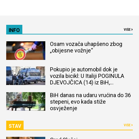
INFO
VIŠE
Osam vozača uhapšeno zbog
„obijesne vožnje“
Pokupio je automobil dok je
vozila bicikl: U Italiji POGINULA
DJEVOJČICA (14) iz BiH,
naređena obdukcija tijela
BiH danas na udaru vrućina do 36
stepeni, evo kada stiže
osvježenje
STAV
VIŠE