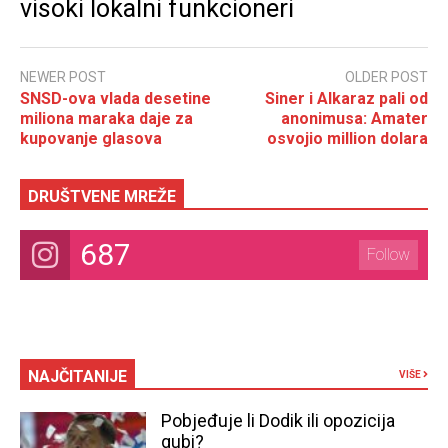
visoki lokalni funkcioneri
NEWER POST
OLDER POST
SNSD-ova vlada desetine
Siner i Alkaraz pali od
miliona maraka daje za
anonimusa: Amater
kupovanje glasova
osvojio million dolara
DRUŠTVENE MREŽE
687
Follow
NAJČITANIJE
VIŠE
Pobjeđuje li Dodik ili opozicija
gubi?