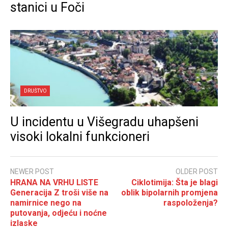
stanici u Foči
DRUŠTVO
U incidentu u Višegradu uhapšeni
visoki lokalni funkcioneri
NEWER POST
OLDER POST
HRANA NA VRHU LISTE
Ciklotimija: Šta je blagi
Generacija Z troši više na
oblik bipolarnih promjena
namirnice nego na
raspoloženja?
putovanja, odjeću i noćne
izlaske