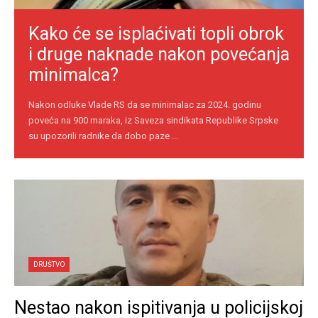
Kako će se isplaćivati topli obrok
i druge naknade nakon povećanja
minimalca?
Nakon odluke Vlade RS da se minimalac za 2024. godinu
poveća na 900 maraka, iz Saveza sindikata Republike Srpske
su upozorili radnike da dobo paze ...
DRUŠTVO
Nestao nakon ispitivanja u policijskoj