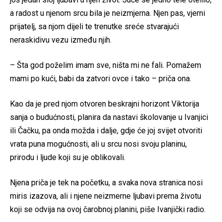
a radost u njenom srcu bila je neizmjerna. Njen pas, vjerni
prijatelj, sa njom dijeli te trenutke sreće stvarajući
neraskidivu vezu između njih.
– Šta god poželim imam sve, ništa mi ne fali. Pomažem
mami po kući, babi da zatvori ovce i tako – priča ona.
Kao da je pred njom otvoren beskrajni horizont Viktorija
sanja o budućnosti, planira da nastavi školovanje u Ivanjici
ili Čačku, pa onda možda i dalje, gdje će joj svijet otvoriti
vrata puna mogućnosti, ali u srcu nosi svoju planinu,
prirodu i ljude koji su je oblikovali.
Njena priča je tek na početku, a svaka nova stranica nosi
miris izazova, ali i njene neizmerne ljubavi prema životu
koji se odvija na ovoj čarobnoj planini, piše Ivanjički radio.