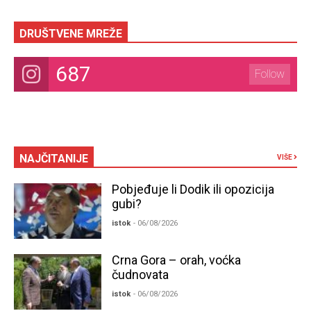
DRUŠTVENE MREŽE
687
Follow
NAJČITANIJE
VIŠE
Pobjeđuje li Dodik ili opozicija
gubi?
istok
- 06/08/2026
Crna Gora – orah, voćka
čudnovata
istok
- 06/08/2026