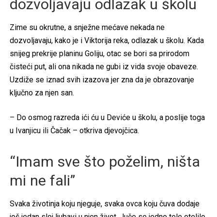
dozvoljavaju odlazak u školu
Zime su okrutne, a snježne mećave nekada ne
dozvoljavaju, kako je i Viktorija reka, odlazak u školu. Kada
snijeg prekrije planinu Goliju, otac se bori sa prirodom
čisteći put, ali ona nikada ne gubi iz vida svoje obaveze.
Uzdiže se iznad svih izazova jer zna da je obrazovanje
ključno za njen san.
– Do osmog razreda ići ću u Deviće u školu, a poslije toga
u Ivanjicu ili Čačak – otkriva djevojčica.
“Imam sve što poželim, ništa
mi ne fali”
Svaka životinja koju njeguje, svaka ovca koju čuva dodaje
još jedan sloj ljubavi u njen život. Juče se jedno tele otelilo,