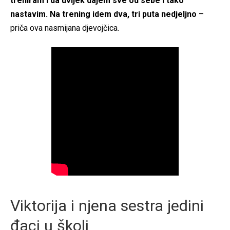
treniram i da uvijek dajem sve od sebe i tako
nastavim. Na trening idem dva, tri puta nedjeljno
–
priča ova nasmijana djevojčica.
Viktorija i njena sestra jedini
đaci u školi