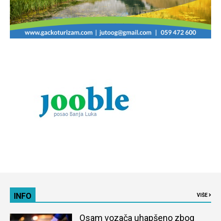
INFO
VIŠE
Osam vozača uhapšeno zbog