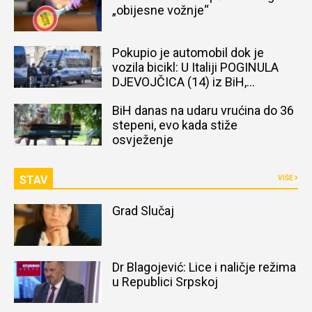
„obijesne vožnje“
Pokupio je automobil dok je
vozila bicikl: U Italiji POGINULA
DJEVOJČICA (14) iz BiH,
naređena obdukcija tijela
BiH danas na udaru vrućina do 36
stepeni, evo kada stiže
osvježenje
STAV
VIŠE
Grad Slučaj
Dr Blagojević: Lice i naličje režima
u Republici Srpskoj