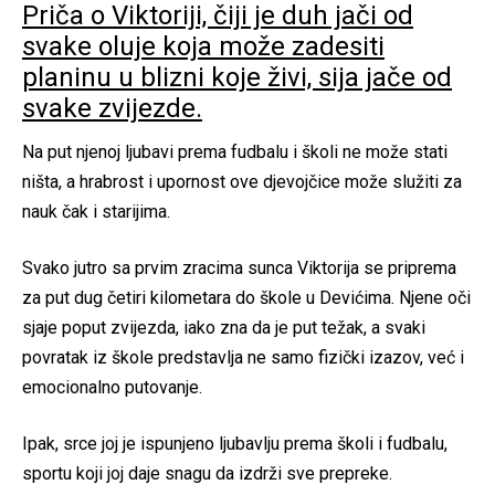
Priča o Viktoriji, čiji je duh jači od
svake oluje koja može zadesiti
planinu u blizni koje živi, sija jače od
svake zvijezde.
Na put njenoj ljubavi prema fudbalu i školi ne može stati
ništa, a hrabrost i upornost ove djevojčice može služiti za
nauk čak i starijima.
Svako jutro sa prvim zracima sunca Viktorija se priprema
za put dug četiri kilometara do škole u Devićima. Njene oči
sjaje poput zvijezda, iako zna da je put težak, a svaki
povratak iz škole predstavlja ne samo fizički izazov, već i
emocionalno putovanje.
Ipak, srce joj je ispunjeno ljubavlju prema školi i fudbalu,
sportu koji joj daje snagu da izdrži sve prepreke.