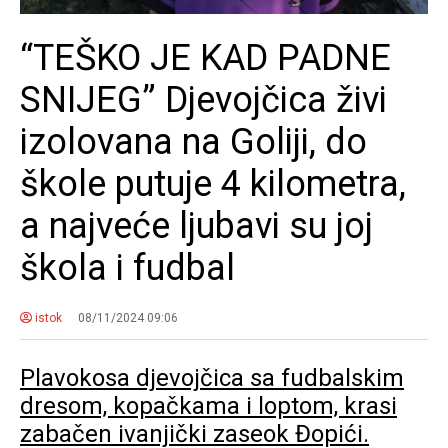
“TEŠKO JE KAD PADNE
SNIJEG” Djevojčica živi
izolovana na Goliji, do
škole putuje 4 kilometra,
a najveće ljubavi su joj
škola i fudbal
istok
08/11/2024 09:06
Plavokosa djevojčica sa fudbalskim
dresom, kopačkama i loptom, krasi
zabačen ivanjički zaseok Đopići.