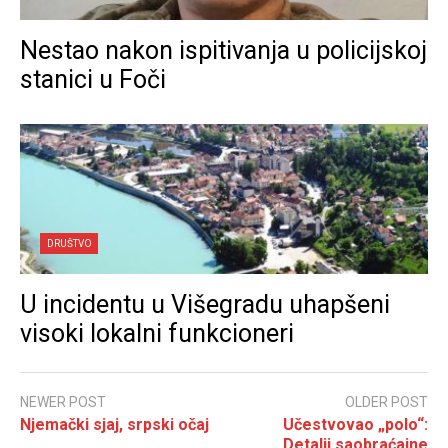
Nestao nakon ispitivanja u policijskoj
stanici u Foči
DRUŠTVO
U incidentu u Višegradu uhapšeni
visoki lokalni funkcioneri
NEWER POST
OLDER POST
Njemački sjaj, srpski očaj
Učestvovao „polo“:
Detalji saobraćajne