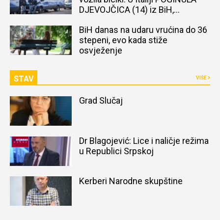
DJEVOJČICA (14) iz BiH,
naređena obdukcija tijela
BiH danas na udaru vrućina do 36
stepeni, evo kada stiže
osvježenje
STAV
VIŠE
Grad Slučaj
Dr Blagojević: Lice i naličje režima
u Republici Srpskoj
Kerberi Narodne skupštine