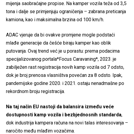
mijenja saobraćajne propise. Na kamper vozila teža od 3,5
tona i dalje se primjenjuju ograničenja – zabrana preticanja
kamiona, kao i maksimalna brzina od 100 km/h.
ADAC vjeruje da bi ovakve promjene mogle podstaći
mlađe generacije da češće biraju kamper kao oblik
putovanja. Ovaj trend već je u porastu: prema podacima
specijalizovanog portala*Focus Caravaning*, 2023. je
zabilježen rast registracija novih kamp vozila od 7 odsto,
dok je broj prenosa vlasništva povećan za 8 odsto. Ipak,
pandemijske godine 2020. i 2021. ostaju nenadmašne po
rekordnom broju registracija.
Na taj način EU nastoji da balansira između veće
dostupnosti kamp vozila i bezbjednosnih standarda
,
dok industrija kampera računa na novi talas interesovanja –
naročito među mlađim vozačima.