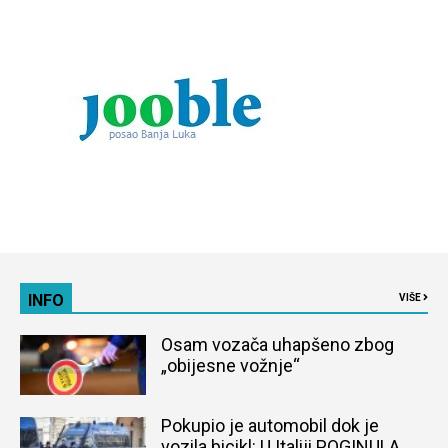
INFO
VIŠE
Osam vozača uhapšeno zbog
„obijesne vožnje“
Pokupio je automobil dok je
vozila bicikl: U Italiji POGINULA