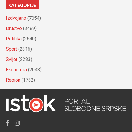
KATEGORIJE
Izdvojeno
(7054)
Društvo
(3489)
Politika
(2640)
Sport
(2316)
Svijet
(2283)
Ekonomija
(2048)
Region
(1732)