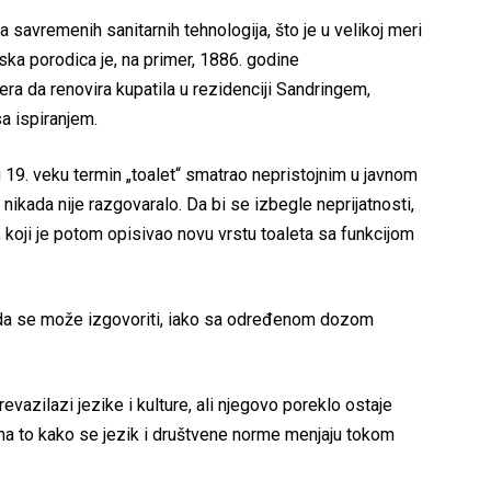
savremenih sanitarnih tehnologija, što je u velikoj meri
vska porodica je, na primer, 1886. godine
a da renovira kupatila u rezidenciji Sandringem,
a ispiranjem.
u 19. veku termin „toalet“ smatrao nepristojnim u javnom
ikada nije razgovaralo. Da bi se izbegle neprijatnosti,
“, koji je potom opisivao novu vrstu toaleta sa funkcijom
 da se može izgovoriti, iako sa određenom dozom
revazilazi jezike i kulture, ali njegovo poreklo ostaje
a na to kako se jezik i društvene norme menjaju tokom