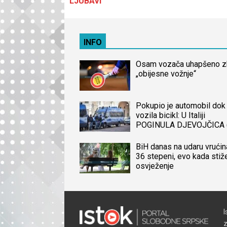
LJUBAVI
INFO
Osam vozača uhapšeno 
„obijesne vožnje“
Pokupio je automobil dok 
vozila bicikl: U Italiji
POGINULA DJEVOJČICA 
iz BiH, naređena obdukcij
tijela
BiH danas na udaru vrućin
36 stepeni, evo kada stiž
osvježenje
I
z