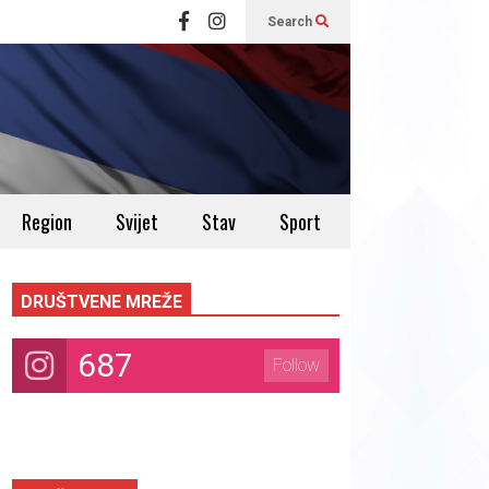
Search
Region
Svijet
Stav
Sport
DRUŠTVENE MREŽE
687
Follow