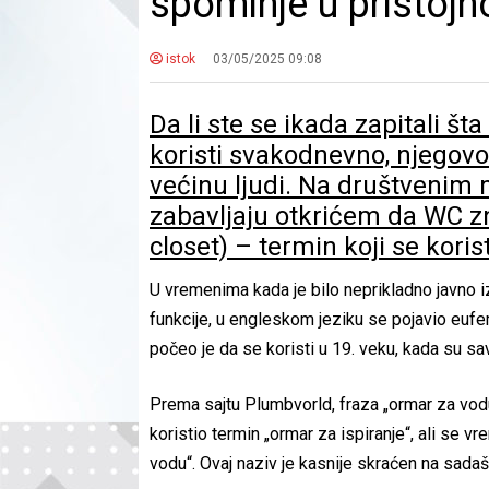
spominje u pristoj
istok
03/05/2025 09:08
Da li ste se ikada zapitali š
koristi svakodnevno, njegovo
većinu ljudi. Na društvenim
zabavljaju otkrićem da WC 
closet) – termin koji se kori
U vremenima kada je bilo neprikladno javno izg
funkcije, u engleskom jeziku se pojavio eufe
počeo je da se koristi u 19. veku, kada su sav
Prema sajtu Plumbvorld, fraza „ormar za vodu
koristio termin „ormar za ispiranje“, ali se
vodu“. Ovaj naziv je kasnije skraćen na sada