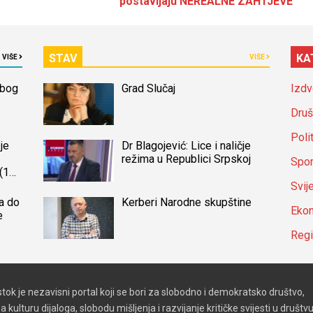
postavljaju NEREALNE ZAHTJEVE
STAV
KA
VIŠE
VIŠE
zbog
Grad Slučaj
Izdv
Druš
Poli
je
Dr Blagojević: Lice i naličje
režima u Republici Srpskoj
Spor
(14)
a
Svij
a do
Kerberi Narodne skupštine
Ekon
e
Reg
stok je nezavisni portal koji se bori za slobodno i demokratsko društvo,
a kulturu dijaloga, slobodu mišljenja i razvijanje kritičke svijesti u društvu