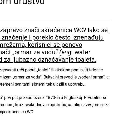
nom društvu
ta zapravo znači skraćenica WC? Iako se
 značenje i poreklo često iznenađuju
 mrežama, korisnici se ponovo
znači „ormar za vodu“
(eng.
water
sti za ljubazno označavanje toaleta.
ovarati reči poput „toalet” ili direktno pominjati telesne
mizam „ormar za vodu”. Bukvalni prevod je „vodeni ormar“, a
remeni sanitarni sistemi tek ulazili u upotrebu.
“ prvi put je zabeležena 1870-ih u Engleskoj. Prvobitno se
 vremenom, kroz svakodnevnu upotrebu, ustalio naziv „ormar za
šnju skraćenicu WC.