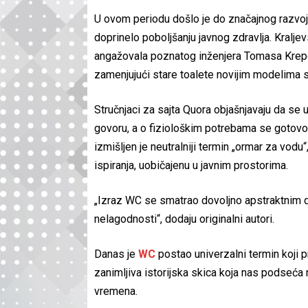
U ovom periodu došlo je do značajnog razvoja 
doprinelo poboljšanju javnog zdravlja. Kralje
angažovala poznatog inženjera Tomasa Kreper
zamenjujući stare toalete novijim modelima s
Stručnjaci za sajta Quora objašnjavaju da se 
govoru, a o fiziološkim potrebama se gotovo n
izmišljen je neutralniji termin „ormar za vodu
ispiranja, uobičajenu u javnim prostorima.
„Izraz WC se smatrao dovoljno apstraktnim
nelagodnosti“, dodaju originalni autori.
Danas je
WC
postao univerzalni termin koji p
zanimljiva istorijska skica koja nas podseć
vremena.