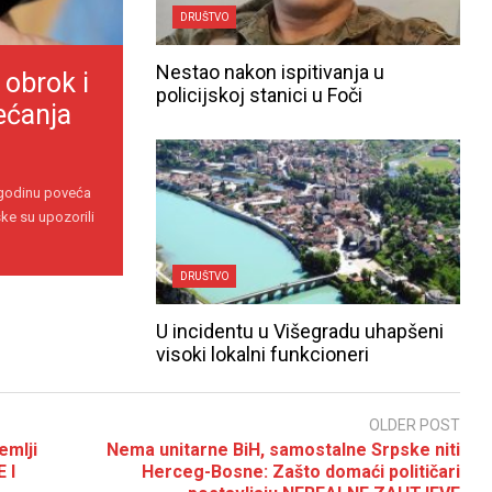
DRUŠTVO
Nestao nakon ispitivanja u
 obrok i
policijskoj stanici u Foči
ećanja
 godinu poveća
ke su upozorili
DRUŠTVO
U incidentu u Višegradu uhapšeni
visoki lokalni funkcioneri
OLDER POST
emlji
Nema unitarne BiH, samostalne Srpske niti
 I
Herceg-Bosne: Zašto domaći političari