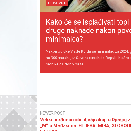
EKONOMIJA
Kako će se isplaćivati topli
druge naknade nakon pov
minimalca?
Nakon odluke Vlade RS da se minimalac za 2024.
na 900 maraka, iz Saveza sindikata Republike Srps
radnike da dobo paze ...
NEWER POST
Veliki međunarodni dječji skup u Dječjoj z
„M“ u Međašima: HLJEBA, MIRA, SLOBODE