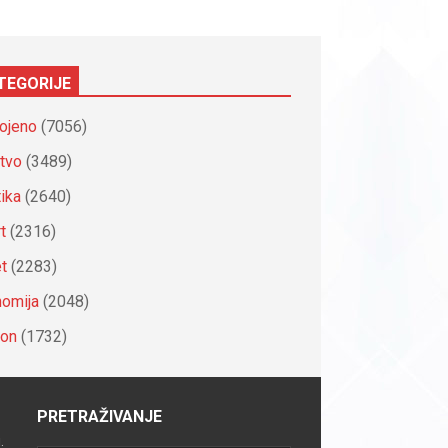
TEGORIJE
ojeno
(7056)
tvo
(3489)
tika
(2640)
t
(2316)
et
(2283)
omija
(2048)
ion
(1732)
PRETRAŽIVANJE
.