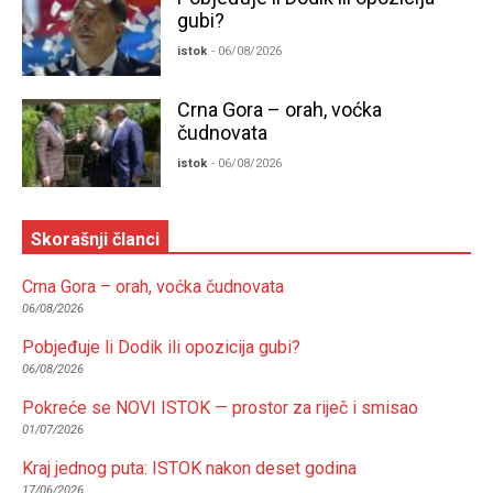
gubi?
istok
- 06/08/2026
Crna Gora – orah, voćka
čudnovata
istok
- 06/08/2026
Skorašnji članci
Crna Gora – orah, voćka čudnovata
06/08/2026
Pobjeđuje li Dodik ili opozicija gubi?
06/08/2026
Pokreće se NOVI ISTOK — prostor za riječ i smisao
01/07/2026
Kraj jednog puta: ISTOK nakon deset godina
17/06/2026