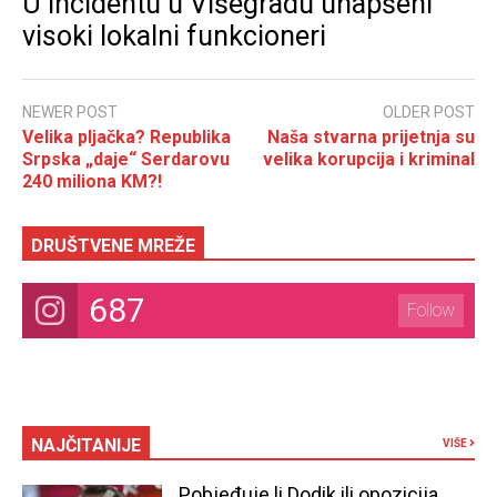
U incidentu u Višegradu uhapšeni
visoki lokalni funkcioneri
NEWER POST
OLDER POST
Velika pljačka? Republika
Naša stvarna prijetnja su
Srpska „daje“ Serdarovu
velika korupcija i kriminal
240 miliona KM?!
DRUŠTVENE MREŽE
687
Follow
NAJČITANIJE
VIŠE
Pobjeđuje li Dodik ili opozicija