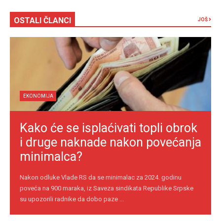
OSTALI ČLANCI
JOŠ
EKONOMIJA
Kako će se isplaćivati topli obrok
i druge naknade nakon povećanja
minimalca?
Nakon odluke Vlade RS da se minimalac za 2024. godinu
poveća na 900 maraka, iz Saveza sindikata Republike Srpske
su upozorili radnike da dobo paze ...