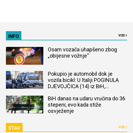
INFO
VIŠE
Osam vozača uhapšeno zbog
„obijesne vožnje“
Pokupio je automobil dok je
vozila bicikl: U Italiji POGINULA
DJEVOJČICA (14) iz BiH,
naređena obdukcija tijela
BiH danas na udaru vrućina do 36
stepeni, evo kada stiže
osvježenje
STAV
VIŠE