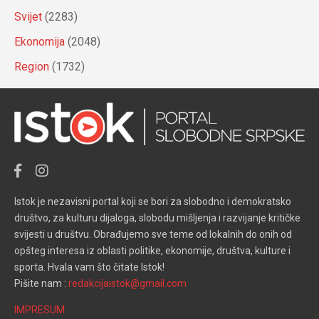
Svijet
(2283)
Ekonomija
(2048)
Region
(1732)
Istok je nezavisni portal koji se bori za slobodno i demokratsko
društvo, za kulturu dijaloga, slobodu mišljenja i razvijanje kritičke
svijesti u društvu. Obrađujemo sve teme od lokalnih do onih od
opšteg interesa iz oblasti politike, ekonomije, društva, kulture i
sporta. Hvala vam što čitate Istok!
Pišite nam :
redakcijaistok@gmail.com
IMPRESUM