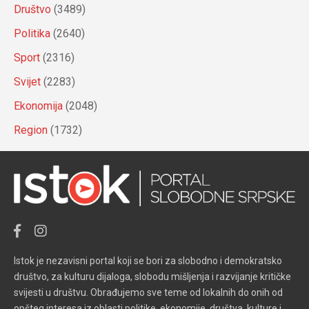
Društvo
(3489)
Politika
(2640)
Sport
(2316)
Svijet
(2283)
Ekonomija
(2048)
Region
(1732)
Istok je nezavisni portal koji se bori za slobodno i demokratsko
društvo, za kulturu dijaloga, slobodu mišljenja i razvijanje kritičke
svijesti u društvu. Obrađujemo sve teme od lokalnih do onih od
opšteg interesa iz oblasti politike, ekonomije, društva, kulture i