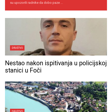
su upozorili radnike da dobo paze ...
DRUŠTVO
Nestao nakon ispitivanja u policijskoj
stanici u Foči
DRUŠTVO