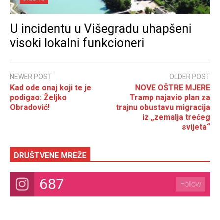
U incidentu u Višegradu uhapšeni
visoki lokalni funkcioneri
NEWER POST
OLDER POST
Kad ode onaj koji te je
NOVE OŠTRE MJERE
podigao: Željko
Tramp najavio plan za
Obradović!
trajnu obustavu migracija
iz „zemalja trećeg
svijeta“
DRUŠTVENE MREŽE
687
Follow