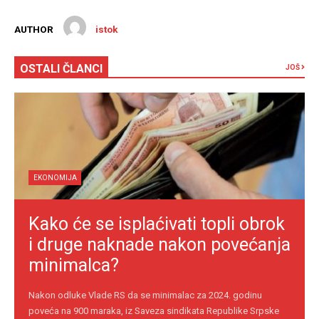
AUTHOR
istok
OSTALI ČLANCI
JOŠ
EKONOMIJA
Kako će se isplaćivati topli obrok
i druge naknade nakon povećanja
minimalca?
Nakon odluke Vlade RS da se minimalac za 2024. godinu
poveća na 900 maraka, iz Saveza sindikata Republike Srpske