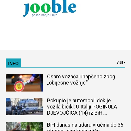
INFO
VIŠE
Osam vozača uhapšeno zbog
„obijesne vožnje“
Pokupio je automobil dok je
vozila bicikl: U Italiji POGINULA
DJEVOJČICA (14) iz BiH,
naređena obdukcija tijela
BiH danas na udaru vrućina do 36
stepeni, evo kada stiže