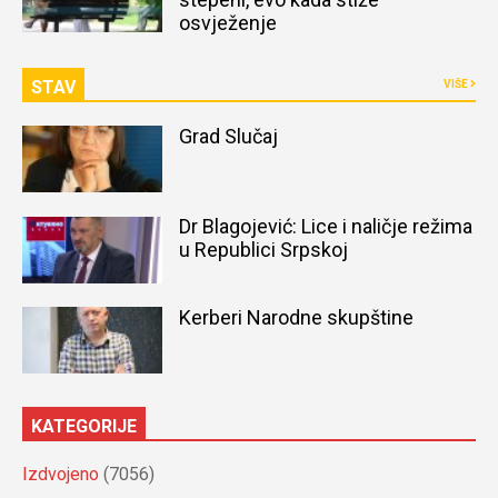
osvježenje
STAV
VIŠE
Grad Slučaj
Dr Blagojević: Lice i naličje režima
u Republici Srpskoj
Kerberi Narodne skupštine
KATEGORIJE
Izdvojeno
(7056)