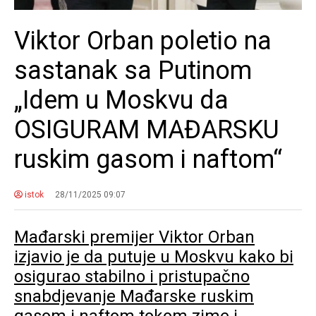
Viktor Orban poletio na
sastanak sa Putinom
„Idem u Moskvu da
OSIGURAM MAĐARSKU
ruskim gasom i naftom“
istok
28/11/2025 09:07
Mađarski premijer Viktor Orban
izjavio je da putuje u Moskvu kako bi
osigurao stabilno i pristupačno
snabdjevanje Mađarske ruskim
gasom i naftom tokom zime i