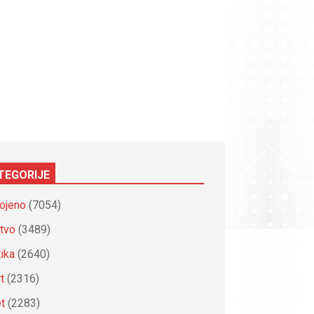
TEGORIJE
ojeno
(7054)
tvo
(3489)
tika
(2640)
t
(2316)
et
(2283)