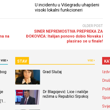
U incidentu u Višegradu uhapšeni
visoki lokalni funkcioneri
OLDER POST
SINER NEPREMOSTIVA PREPREKA ZA
ma na
ĐOKOVIĆA: Italijan ponovo dobio Novaka i
plasirao se u finale!
STAV
KA
VIŠE
VIŠE
zbog
Grad Slučaj
Izdv
Druš
Poli
je
Dr Blagojević: Lice i naličje
režima u Republici Srpskoj
Spor
(14)
a
Svij