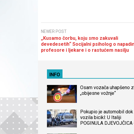
NEWER POST
„Kusamo čorbu, koju smo zakuvali
devedesetih“ Socijalni psiholog o napadi
profesore i ljekare i o rastućem nasilju
INFO
Osam vozača uhapšeno 
„obijesne vožnje“
Pokupio je automobil dok 
vozila bicikl: U Italiji
POGINULA DJEVOJČICA 
iz BiH, naređena obdukcij