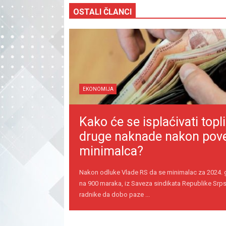
OSTALI ČLANCI
EKONOMIJA
Kako će se isplaćivati topli
druge naknade nakon pov
minimalca?
Nakon odluke Vlade RS da se minimalac za 2024.
na 900 maraka, iz Saveza sindikata Republike Srps
radnike da dobo paze ...