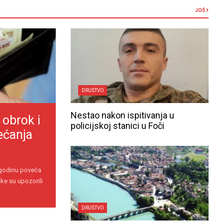
JOŠ
DRUŠTVO
Nestao nakon ispitivanja u
 obrok i
policijskoj stanici u Foči
ećanja
 godinu poveća
ke su upozorili
DRUŠTVO