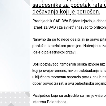
saučesnika za početak rata u 
dešavanja koji je potrošen.
Predsjednik SAD Džo Bajden izjavio je danas
Izrael, za SAD i za svijet“ i nazvao to prilik
Naravno da se to neće desiti, ali je pravo pit
poslužio izraelskom premijeru Natenjahuu za
ideje o palestinskoj državi.
Bolji poznavaoci tamošnjih prilika iznose niz 
koji je svojevremeno, nakon oslobađanja iz 
u ključnom momentu napravio potez sa ubistvo
dobar povod za rat, a ovu palestinsku organi
Posljedice koje su uslijedile su manje-više o
interesu Palestinaca.