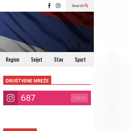
Search
Region
Svijet
Stav
Sport
DRUŠTVENE MREŽE
687
Follow