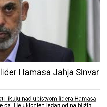
 lider Hamasa Jahja Sinvar
asti likuju nad ubistvom lidera Hamasa
e da li je uklonjen jedan od najbližih