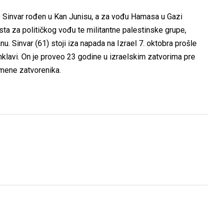
je Sinvar rođen u Kan Junisu, a za vođu Hamasa u Gazi
ta za političkog vođu te militantne palestinske grupe,
u. Sinvar (61) stoji iza napada na Izrael 7. oktobra prošle
enklavi. On je proveo 23 godine u izraelskim zatvorima pre
zmene zatvorenika.