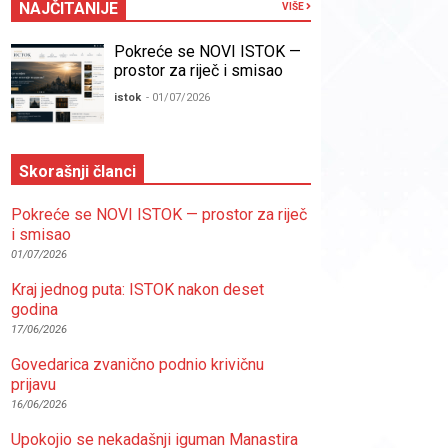
NAJČITANIJE
VIŠE
Pokreće se NOVI ISTOK —
prostor za riječ i smisao
istok
- 01/07/2026
Skorašnji članci
Pokreće se NOVI ISTOK — prostor za riječ
i smisao
01/07/2026
Kraj jednog puta: ISTOK nakon deset
godina
17/06/2026
Govedarica zvanično podnio krivičnu
prijavu
16/06/2026
Upokojio se nekadašnji iguman Manastira