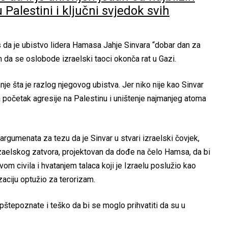
Palestini i ključni svjedok svih
 da je ubistvo lidera Hamasa Jahje Sinvara “dobar dan za
om da se oslobode izraelski taoci okonča rat u Gazi.
anje šta je razlog njegovog ubistva. Jer niko nije kao Sinvar
 početak agresije na Palestinu i uništenje najmanjeg atoma
argumenata za tezu da je Sinvar u stvari izraelski čovjek,
izaelskog zatvora, projektovan da dođe na čelo Hamsa, da bi
m civila i hvatanjem talaca koji je Izraelu poslužio kao
zaciju optužio za terorizam.
pštepoznate i teško da bi se moglo prihvatiti da su u