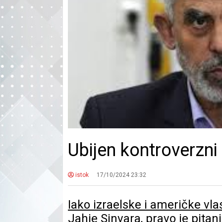
Ubijen kontroverzni
istok
17/10/2024 23:32
Iako izraelske i američke vl
Jahje Sinvara, pravo je pitanj