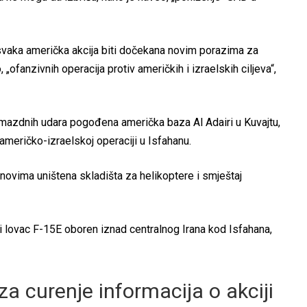
 svaka američka akcija biti dočekana novim porazima za
 „ofanzivnih operacija protiv američkih i izraelskih ciljeva“,
dmazdnih udara pogođena američka baza Al Adairi u Kuvajtu,
 američko-izraelskoj operaciji u Isfahanu.
onovima uništena skladišta za helikoptere i smještaj
čki lovac F-15E oboren iznad centralnog Irana kod Isfahana,
a curenje informacija o akciji