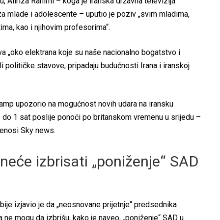
, Aliriza Rahimi – koga je iranska državna televizija
za mlade i adolescente – uputio je poziv „svim mladima,
ima, kao i njihovim profesorima“.
a „oko elektrana koje su naše nacionalno bogatstvo i
 ili političke stavove, pripadaju budućnosti Irana i iranskoj
Tramp upozorio na mogućnost novih udara na iransku
 – do 1 sat poslije ponoći po britanskom vremenu u srijedu –
enosi Sky news.
neće izbrisati „poniženje“ SAD
bije izjavio je da „neosnovane prijetnje“ predsednika
 ne mogu da izbrišu, kako je naveo, „poniženje“ SAD u