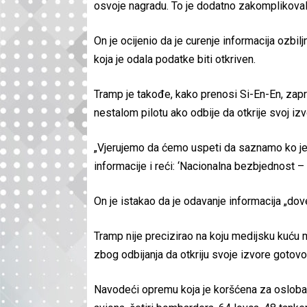
osvoje nagradu. To je dodatno zakomplikovalo
On je ocijenio da je curenje informacija ozbi
koja je odala podatke biti otkriven.
Tramp je takođe, kako prenosi Si-En-En, zapr
nestalom pilotu ako odbije da otkrije svoj izv
„Vjerujemo da ćemo uspeti da saznamo ko je to
informacije i reći: ‘Nacionalna bezbjednost – ot
On je istakao da je odavanje informacija „dovel
Tramp nije precizirao na koju medijsku kuću m
zbog odbijanja da otkriju svoje izvore gotov
Navodeći opremu koja je koršćena za oslobađ