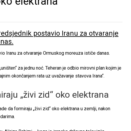
 oko elektrana
redsjednik postavio Iranu za otvaranje
nas.
avio Iranu za otvaranje Ormuskog moreuza ističe danas.
uništen“ za jednu noć. Teheran je odbio mirovni plan kojim je
ajnim okončanjem rata uz uvažavanje stavova Irana“.
raju „živi zid“ oko elektrana
de da formiraju „živi zid“ oko elektrana u zemlji, nakon
udarima.