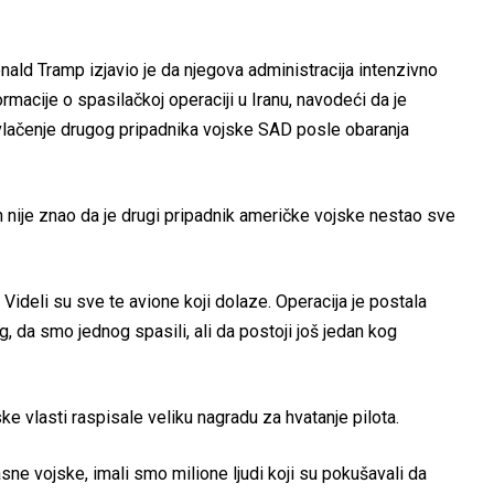
ald Tramp izjavio je da njegova administracija intenzivno
rmacije o spasilačkoj operaciji u Iranu, navodeći da je
zvlačenje drugog pripadnika vojske SAD posle obaranja
n nije znao da je drugi pripadnik američke vojske nestao sve
Videli su sve te avione koji dolaze. Operacija je postala
 da smo jednog spasili, ali da postoji još jedan kog
e vlasti raspisale veliku nagradu za hvatanje pilota.
ne vojske, imali smo milione ljudi koji su pokušavali da