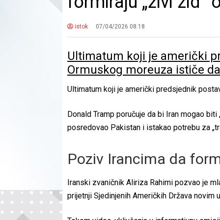
formiraju „živi zid“
istok
07/04/2026 08:18
Ultimatum koji je američki p
Ormuskog moreuza ističe da
Ultimatum koji je američki predsjednik post
Donald Tramp poručuje da bi Iran mogao biti „
posredovao Pakistan i istakao potrebu za „tr
Poziv Irancima da formi
Iranski zvaničnik Aliriza Rahimi pozvao je mla
prijetnji Sjedinjenih Američkih Država novim 