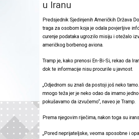
u Iranu
Predsjednik Sjedinjenih Američkih Država Don
traga za osobom koja je odala povjerljive info
curenje podataka ugrozilo misiju i otežalo i
američkog borbenog aviona.
Tramp je, kako prenosi En-Bi-Si, rekao da Ira
dok te informacije nisu procurile u javnost.
„Odjednom su znali da postoji još neko tamo. 
mnogo teža jer je neko odao da imamo jednog,
pokušavamo da izvučemo“, naveo je Tramp.
Prema njegovim riječima, nakon toga su iransk
„Pored neprijateljske, veoma sposobne i opas