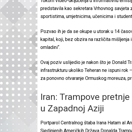
Tokom video-uključenja u informativnu emisiju
predstavila kao sekretara Vrhovnog savjeta 
sportistima, umjetnicima, učenicima i student
Pozvao ih je da se okupe u utorak u 14 časov
kapital, koji, bez obzira na različita mišljenja
omladini“.
Ovaj poziv uslijedio je nakon što je Donald 
infrastrukturu ukoliko Teheran ne ispuni rok
za ponovno otvaranje Ormuskog moreuza, pr
Iran: Trampove pretnje 
u Zapadnoj Aziji
Portparol Centralnog štaba Irana Hatam al An
Sjedinjenih Američkih Država Donalda Trampa