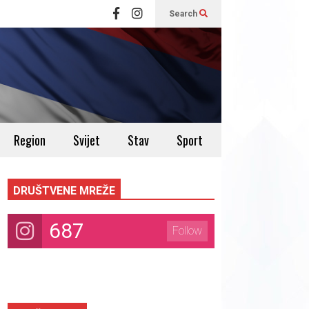
Search
Region
Svijet
Stav
Sport
DRUŠTVENE MREŽE
687
Follow