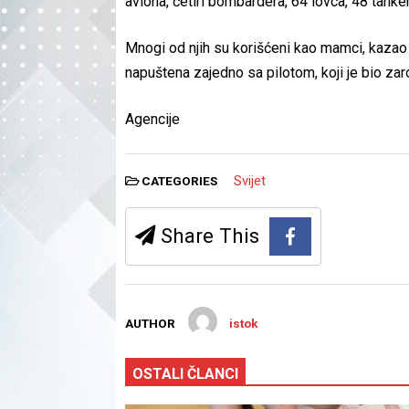
aviona, četiri bombardera, 64 lovca, 48 tanke
Mnogi od njih su korišćeni kao mamci, kazao je
napuštena zajedno sa pilotom, koji je bio zar
Agencije
Svijet
CATEGORIES
Share This
AUTHOR
istok
OSTALI ČLANCI