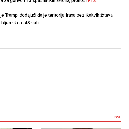
ra za gorivo i 13 spasilačkih aviona, prenosi
RTS
.
 Tramp, dodajući da je teritorija Irana bez ikakvih žrtava
obljen skoro 48 sati.
JOŠ