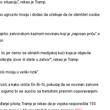
 situaciju“, rekao je Tramp.
ljno ugrozilo misiju i dodao da očekuje da će identitet osobe
ijetio zatvorskom kaznom novinaru koji je „napisao priču“ o
or.
, jer ćemo se obratiti medijskoj kući koja je objavila
krijte izvor ili idete u zatvor'“, rekao je Tramp.
o misiju u veliki rizik“.
isli, a kako ističe En-Bi-Si, pokušaj da se novinari zatvore
o sigurno bi se suočio sa trenutnim pravnim osporavanjem.
anje pilota, Tramp je rekao da je vojska rasporedila 155