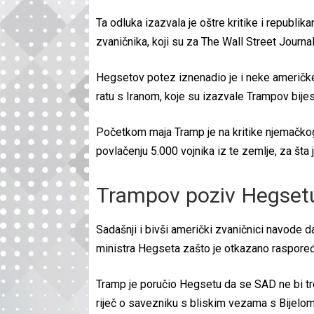
Ta odluka izazvala je oštre kritike i republik
zvaničnika, koji su za The Wall Street Journal i
Hegsetov potez iznenadio je i neke američke 
ratu s Iranom, koje su izazvale Trampov bijes
Početkom maja Tramp je na kritike njemačko
povlačenju 5.000 vojnika iz te zemlje, za šta 
Trampov poziv Hegset
Sadašnji i bivši američki zvaničnici navode
ministra Hegseta zašto je otkazano raspoređi
Tramp je poručio Hegsetu da se SAD ne bi tre
riječ o savezniku s bliskim vezama s Bijelom