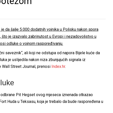
 potezom
je da šalje 5.000 dodatnih vojnika u Poljsku nakon spora
što je izazvalo zabrinutost u Evropi i nezadovoljstvo u
nosi odluke o vojnom raspoređivanju.
učni saveznik“, ali koji ne odstupa od napora Bijele kuće da
uka je uslijedila nakon niza zbunjujućih signala iz
e Wall Street Journal, prenosi
Index.hr
.
luke
ar odbrane Pit Hegset ovog mjeseca iznenada otkazao
Fort Huda u Teksasu, koja je trebalo da bude raspoređena u