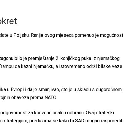
okret
poslate u Poljsku. Ranije ovog mjeseca pomenuo je mogućnost
ntagonu bilo je premještanje 2. konjičkog puka iz njemačkog
Trampu da kazni Njemačku, a istovremeno održi bliske veze
ika u Evropi i dalje smanjivao, što je u skladu s dugoročnom
vojnih obaveza prema NATO.
u odgovornost za konvencionalnu odbranu. Ovaj strateški
 strategijom, preduzima se kako bi SAD mogao rasporediti