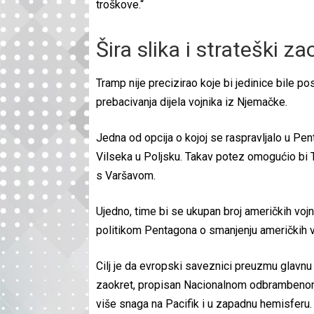
troškove.“
Šira slika i strateški za
Tramp nije precizirao koje bi jedinice bile 
prebacivanja dijela vojnika iz Njemačke.
Jedna od opcija o kojoj se raspravljalo u Pe
Vilseka u Poljsku. Takav potez omogućio bi 
s Varšavom.
Ujedno, time bi se ukupan broj američkih vojn
politikom Pentagona o smanjenju američkih 
Cilj je da evropski saveznici preuzmu glavn
zaokret, propisan Nacionalnom odbrambenom
više snaga na Pacifik i u zapadnu hemisferu.