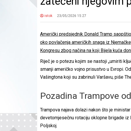
zatečeni njegovim
istok
23/05/2026 15:27
Američki predsjednik Donald Tramp saopštio 
oko povlačenja američkih snaga iz Njemačke, 
Kongresu zbog načina na koji Bijela kuća do
Riječ je o potezu kojim se nastoji „umiriti klj
smanji američko vojno prisustvo u Evropi. Odl
Vašingtona koji su zabrinuli Varšavu, piše Th
Pozadina Trampove od
Trampova najava dolazi nakon što je minist
devetomjesečnu rotaciju oklopne brigade iz 
Poljskoj.