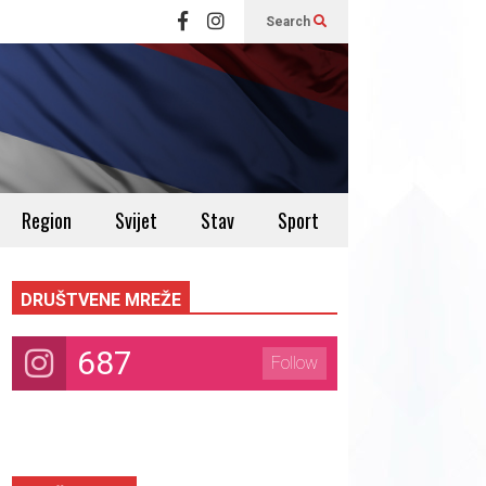
Search
Region
Svijet
Stav
Sport
DRUŠTVENE MREŽE
687
Follow