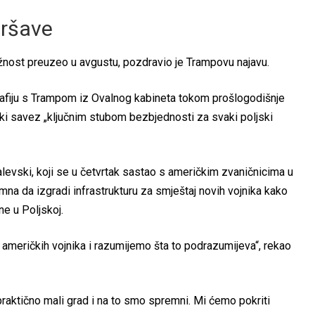
aršave
dužnost preuzeo u avgustu, pozdravio je Trampovu najavu.
grafiju s Trampom iz Ovalnog kabineta tokom prošlogodišnje
ki savez „ključnim stubom bezbjednosti za svaki poljski
evski, koji se u četvrtak sastao s američkim zvaničnicima u
mna da izgradi infrastrukturu za smještaj novih vojnika kako
ne u Poljskoj.
 američkih vojnika i razumijemo šta to podrazumijeva“, rekao
praktično mali grad i na to smo spremni. Mi ćemo pokriti