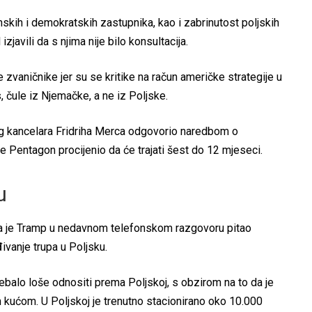
anskih i demokratskih zastupnika, kao i zabrinutost poljskih
zjavili da s njima nije bilo konsultacija.
zvaničnike jer su se kritike na račun američke strategije u
, čule iz Njemačke, a ne iz Poljske.
g kancelara Fridriha Merca odgovorio naredbom o
je Pentagon procijenio da će trajati šest do 12 mjeseci.
u
 da je Tramp u nedavnom telefonskom razgovoru pitao
vanje trupa u Poljsku.
balo loše odnositi prema Poljskoj, s obzirom na to da je
 kućom. U Poljskoj je trenutno stacionirano oko 10.000