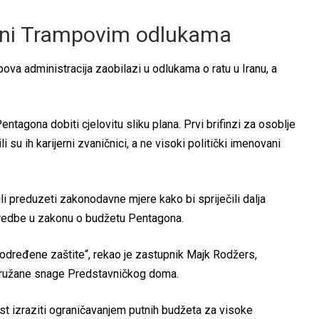
jni Trampovim odlukama
ova administracija zaobilazi u odlukama o ratu u Iranu, a
entagona dobiti cjelovitu sliku plana. Prvi brifinzi za osoblje
su ih karijerni zvaničnici, a ne visoki politički imenovani
li preduzeti zakonodavne mjere kako bi spriječili dalja
dredbe u zakonu o budžetu Pentagona.
 određene zaštite“, rekao je zastupnik Majk Rodžers,
oružane snage Predstavničkog doma.
ost izraziti ograničavanjem putnih budžeta za visoke