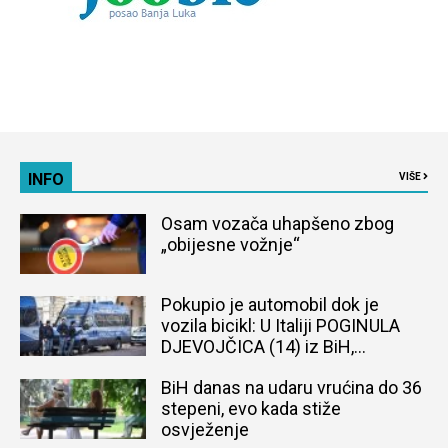
INFO
VIŠE
Osam vozača uhapšeno zbog
„obijesne vožnje“
Pokupio je automobil dok je
vozila bicikl: U Italiji POGINULA
DJEVOJČICA (14) iz BiH,
naređena obdukcija tijela
BiH danas na udaru vrućina do 36
stepeni, evo kada stiže
osvježenje