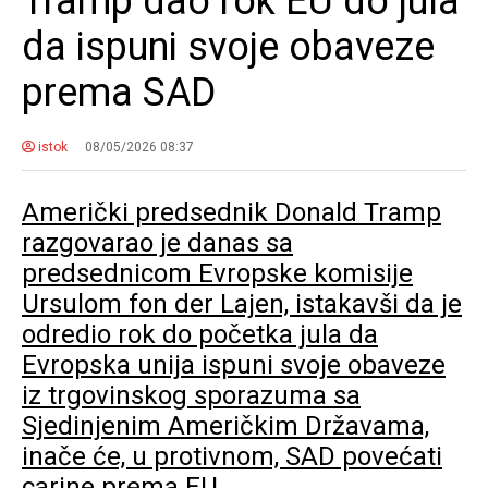
Tramp dao rok EU do jula
da ispuni svoje obaveze
prema SAD
istok
08/05/2026 08:37
Američki predsednik Donald Tramp
razgovarao je danas sa
predsednicom Evropske komisije
Ursulom fon der Lajen, istakavši da je
odredio rok do početka jula da
Evropska unija ispuni svoje obaveze
iz trgovinskog sporazuma sa
Sjedinjenim Američkim Državama,
inače će, u protivnom, SAD povećati
carine prema EU.