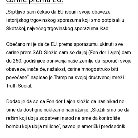
„Srptljivo sam čekao da EU ispuni svoje obaveze
istorijskog trgovinskog sporazuma koji smo potpisali u
Škotskoj, najvećeg trgovinskog sporazuma ikad.
Obećano mi je da će EU, prema sporazumu, ukinuti sve
carine prem SAD. Složio sam se da joj (Fon der Lajen) dam
do 250. godišnjice osnivanja naše zemlje da isporuči svoje
obaveze, inače će, nažalost, carine mnogostruko biti
povećane“, napisao je Tramp na svojoj društvenoj mreži
Truth Social.
Dodao je da se sa Fon der Lajen složio da Iran nikad ne
sme da dostigne nuklearno naoružanje. „Složili smo se da
režim koji ubija sopstveni narod ne sme da kontroliše
bombu koja ubija milione“, naveo je američki predsednik.