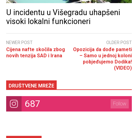
U incidentu u Višegradu uhapšeni
visoki lokalni funkcioneri
NEWER POST
OLDER POST
Cijena nafte skočila zbog
Opozicija da dođe pameti
novih tenzija SAD i Irana
– Samo u jednoj koloni
pobjeđujemo Dodika!
(VIDEO)
DRUŠTVENE MREŽE
687
Follow