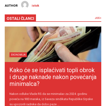
AUTHOR
istok
OSTALI ČLANCI
JOŠ
EKONOMIJA
Kako će se isplaćivati topli obrok
i druge naknade nakon povećanja
minimalca?
Nakon odluke Vlade RS da se minimalac za 2024. godinu
poveća na 900 maraka, iz Saveza sindikata Republike Srpske
su upozorili radnike da dobo paze ...