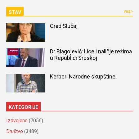
STAV
VIŠE
Grad Slučaj
Dr Blagojević: Lice i naličje režima
u Republici Srpskoj
Kerberi Narodne skupštine
KATEGORIJE
Izdvojeno
(7056)
Društvo
(3489)