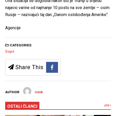
Ova situacija se dogodila nakon što je Trump u srijedu
najavio varine od najmanje 10 posto na sve zemlje — osim
Rusije — nazivajući taj dan „Danom oslobođenja Amerike“.
Agencije
CATEGORIES
Svijet
Share This
AUTHOR
istok
OSTALI ČLANCI
JOŠ