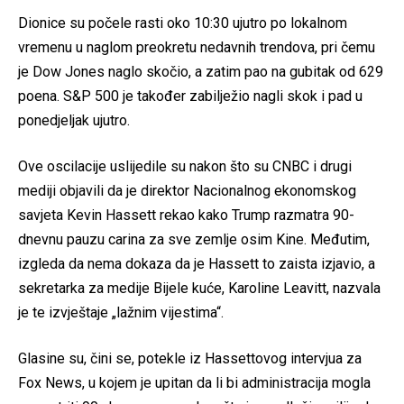
Dionice su počele rasti oko 10:30 ujutro po lokalnom
vremenu u naglom preokretu nedavnih trendova, pri čemu
je Dow Jones naglo skočio, a zatim pao na gubitak od 629
poena. S&P 500 je također zabilježio nagli skok i pad u
ponedjeljak ujutro.
Ove oscilacije uslijedile su nakon što su CNBC i drugi
mediji objavili da je direktor Nacionalnog ekonomskog
savjeta Kevin Hassett rekao kako Trump razmatra 90-
dnevnu pauzu carina za sve zemlje osim Kine. Međutim,
izgleda da nema dokaza da je Hassett to zaista izjavio, a
sekretarka za medije Bijele kuće, Karoline Leavitt, nazvala
je te izvještaje „lažnim vijestima“.
Glasine su, čini se, potekle iz Hassettovog intervjua za
Fox News, u kojem je upitan da li bi administracija mogla