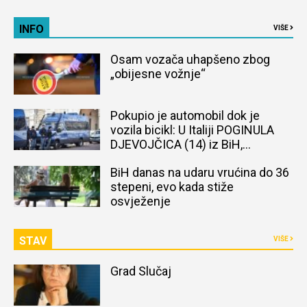
INFO
VIŠE
Osam vozača uhapšeno zbog
„obijesne vožnje“
Pokupio je automobil dok je
vozila bicikl: U Italiji POGINULA
DJEVOJČICA (14) iz BiH,
naređena obdukcija tijela
BiH danas na udaru vrućina do 36
stepeni, evo kada stiže
osvježenje
STAV
VIŠE
Grad Slučaj