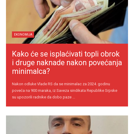
EKONOMIJA
Kako će se isplaćivati topli obrok
i druge naknade nakon povećanja
minimalca?
Nakon odluke Vlade RS da se minimalac za 2024. godinu
poveća na 900 maraka, iz Saveza sindikata Republike Srpske
su upozorili radnike da dobo paze ...