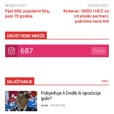
NEWER POST
OLDER POST
Fijat 600, popularni fića,
Košarac: SNSD i HDZ su
puni 70 godina
strateški partneri,
pukotina neće biti
DRUŠTVENE MREŽE
687
Follow
NAJČITANIJE
VIŠE
Pobjeđuje li Dodik ili opozicija
gubi?
istok
- 06/08/2026