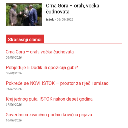
Crna Gora – orah, voćka
čudnovata
istok
- 06/08/2026
Skorašnji članci
Crna Gora – orah, voćka čudnovata
06/08/2026
Pobjeđuje li Dodik ili opozicija gubi?
06/08/2026
Pokreće se NOVI ISTOK — prostor za riječ i smisao
01/07/2026
Kraj jednog puta: ISTOK nakon deset godina
17/06/2026
Govedarica zvanično podnio krivičnu prijavu
16/06/2026