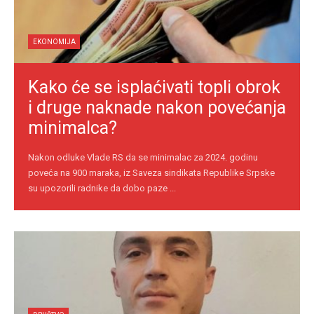
EKONOMIJA
Kako će se isplaćivati topli obrok
i druge naknade nakon povećanja
minimalca?
Nakon odluke Vlade RS da se minimalac za 2024. godinu
poveća na 900 maraka, iz Saveza sindikata Republike Srpske
su upozorili radnike da dobo paze ...