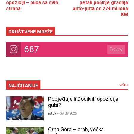
opoziciji – puca sa svih
petak počinje gradnja
strana
auto-puta od 274 miliona
KM
DRUŠTVENE MREŽE
687
Follow
NAJČITANIJE
VIŠE
Pobjeđuje li Dodik ili opozicija
gubi?
istok
- 06/08/2026
Crna Gora – orah, voćka