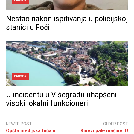
DRUŠTVO
Nestao nakon ispitivanja u policijskoj
stanici u Foči
DRUŠTVO
U incidentu u Višegradu uhapšeni
visoki lokalni funkcioneri
NEWER POST
OLDER POST
Opšta medijska tuča u
Kinezi pale mašine: U