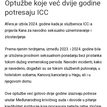
Optužbe koje već dvije godine
potresaju ICC
Afera je izbila 2024. godine kada je službenica ICC-a
prijavila Kana za navodno seksualno uznemiravanje i
zlostavljanje.
Prema njenim tvrdnjama, između 2023. i 2024. godine bila
je izložena prisilnom seksualnom ponašanju bez pristanka
tokom dužeg vremenskog perioda. Navodni incidenti, kako
je navedeno, događali su se tokom službenih putovanja, u
hotelskim sobama, Kanovoj kancelariji u Hagu, ali i u
njegovom domu.
Ove optužbe već gotovo dvije godine izazivaju potrese
unutar Međunarodnog krivičnog suda i dovode u pitanje
kredibilitet institucije koja procesuira najteže ratne zločine