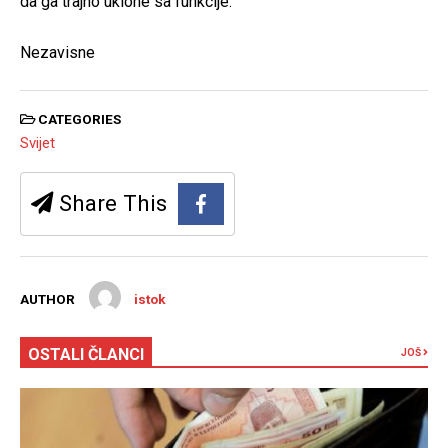
da ga trajno uklone sa funkcije.
Nezavisne
CATEGORIES
Svijet
Share This
AUTHOR
istok
OSTALI ČLANCI
JOŠ