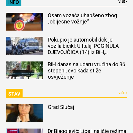
INFO
VIŠE
Osam vozača uhapšeno zbog
„obijesne vožnje“
Pokupio je automobil dok je
vozila bicikl: U Italiji POGINULA
DJEVOJČICA (14) iz BiH,
naređena obdukcija tijela
BiH danas na udaru vrućina do 36
stepeni, evo kada stiže
osvježenje
STAV
VIŠE
Grad Slučaj
Dr Blagojević: Lice i naličje režima