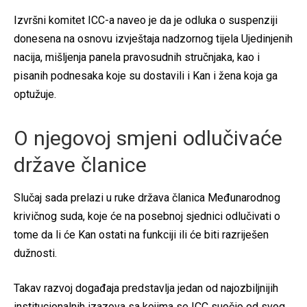
Izvršni komitet ICC-a naveo je da je odluka o suspenziji
donesena na osnovu izvještaja nadzornog tijela Ujedinjenih
nacija, mišljenja panela pravosudnih stručnjaka, kao i
pisanih podnesaka koje su dostavili i Kan i žena koja ga
optužuje.
O njegovoj smjeni odlučivaće
države članice
Slučaj sada prelazi u ruke država članica Međunarodnog
krivičnog suda, koje će na posebnoj sjednici odlučivati o
tome da li će Kan ostati na funkciji ili će biti razriješen
dužnosti.
Takav razvoj događaja predstavlja jedan od najozbiljnijih
institucionalnih izazova sa kojima se ICC suočio od svog