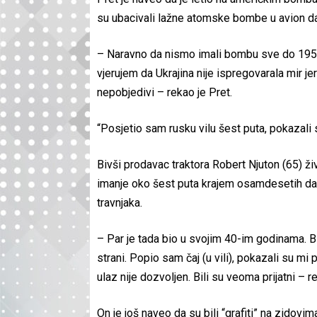
su ubacivali lažne atomske bombe u avion da
– Naravno da nismo imali bombu sve do 1956.
vjerujem da Ukrajina nije ispregovarala mir 
nepobjedivi – rekao je Pret.
“Posjetio sam rusku vilu šest puta, pokaza
Bivši prodavac traktora Robert Njuton (65) živ
imanje oko šest puta krajem osamdesetih da se
travnjaka.
– Par je tada bio u svojim 40-im godinama. Bi
strani. Popio sam čaj (u vili), pokazali su mi
ulaz nije dozvoljen. Bili su veoma prijatni – r
On je još naveo da su bili “grafiti” na zidovi