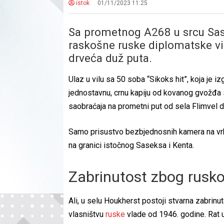
istok
01/11/2023 11:25
Sa prometnog A268 u srcu Sase
raskošne ruske diplomatske vil
drveća duž puta.
Ulaz u vilu sa 50 soba “Sikoks hit”, koja je
jednostavnu, crnu kapiju od kovanog gvožđa s
saobraćaja na prometni put od sela Flimvel 
Samo prisustvo bezbjednosnih kamera na vrh
na granici istočnog Saseksa i Kenta.
Zabrinutost zbog rusko
Ali, u selu Houkherst postoji stvarna zabrinu
vlasništvu
ruske
vlade od 1946. godine. Rat u