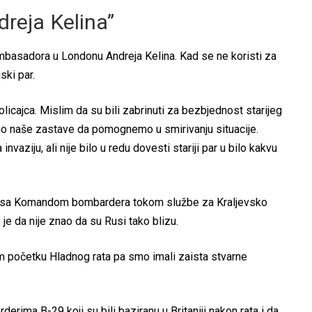
dreja Kelina”
mbasadora u Londonu Andreja Kelina. Kad se ne koristi za
ski par.
icajca. Mislim da su bili zabrinuti za bezbjednost starijeg
smo naše zastave da pomognemo u smirivanju situacije.
vaziju, ali nije bilo u redu dovesti stariji par u bilo kakvu
io je sa Komandom bombardera tokom službe za Kraljevsko
e da nije znao da su Rusi tako blizu.
 početku Hladnog rata pa smo imali zaista stvarne
erima B-29 koji su bili baziranu u Britaniji nakon rata i da