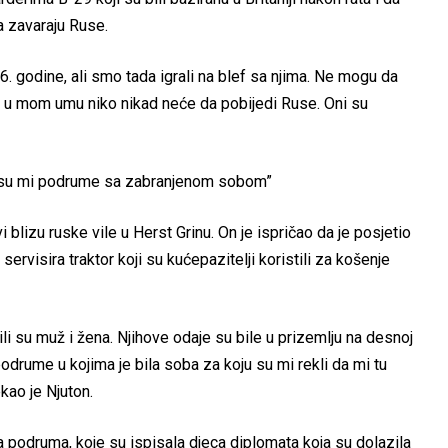
 zavaraju Ruse.
 godine, ali smo tada igrali na blef sa njima. Ne mogu da
jer u mom umu niko nikad neće da pobijedi Ruse. Oni su
li su mi podrume sa zabranjenom sobom”
i blizu ruske vile u Herst Grinu. On je ispričao da je posjetio
rvisira traktor koji su kućepazitelji koristili za košenje
li su muž i žena. Njihove odaje su bile u prizemlju na desnoj
 podrume u kojima je bila soba za koju su mi rekli da mi tu
ekao je Njuton.
ma podruma, koje su ispisala djeca diplomata koja su dolazila