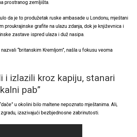
a prostranog zemljišta.
očulo da je to produžetak ruske ambasade u Londonu, mještani
 proukrajinske grafite na ulazu zdanja, dok je književnica i
inske zastave ispred ulaza i duž nasipa.
ji nazvali “britanskim Kremljom”, našla u fokusu veoma
 i izlazili kroz kapiju, stanari
kalni pab”
dače” u okolini bilo maltene nepoznato mještanima. Ali,
a zgradu, izazivajući bezbjednosne zabrinutosti.