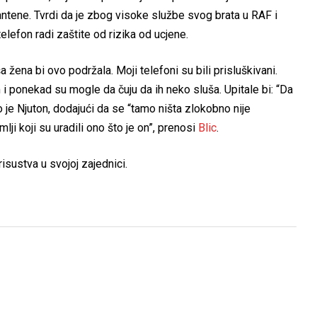
ke antene. Tvrdi da je zbog visoke službe svog brata u RAF i
lefon radi zaštite od rizika od ucjene.
ena bi ovo podržala. Moji telefoni su bili prisluškivani.
 ponekad su mogle da čuju da ih neko sluša. Upitale bi: “Da
ao je Njuton, dodajući da se “tamo ništa zlokobno nije
lji koji su uradili ono što je on”, prenosi
Blic
.
risustva u svojoj zajednici.