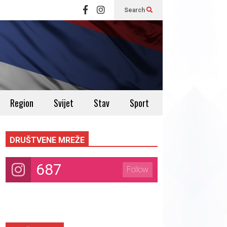
Search
Region
Svijet
Stav
Sport
DRUŠTVENE MREŽE
687
Follow