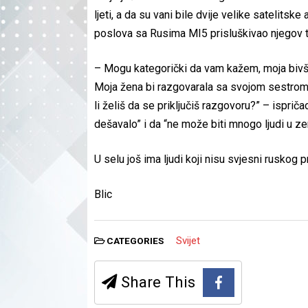
ljeti, a da su vani bile dvije velike satelits
poslova sa Rusima MI5 prisluškivao njegov te
– Mogu kategorički da vam kažem, moja bivša ž
Moja žena bi razgovarala sa svojom sestrom i
li želiš da se priključiš razgovoru?” – isprič
dešavalo” i da “ne može biti mnogo ljudi u zem
U selu još ima ljudi koji nisu svjesni ruskog p
Blic
Svijet
CATEGORIES
Share This