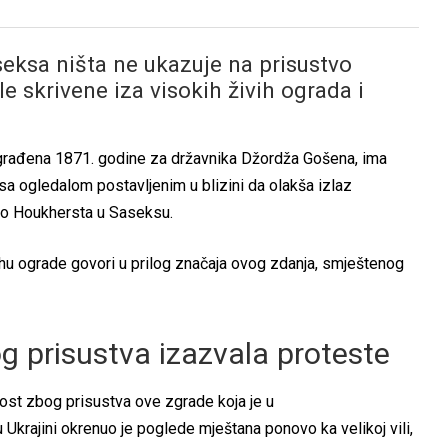
ksa ništa ne ukazuje na prisustvo
e skrivene iza visokih živih ograda i
 izgrađena 1871. godine za državnika Džordža Gošena, ima
a ogledalom postavljenim u blizini da olakša izlaz
do Houkhersta u Saseksu.
u ograde govori u prilog značaja ovog zdanja, smještenog
g prisustva izazvala proteste
tost zbog prisustva ove zgrade koja je u
 Ukrajini okrenuo je poglede mještana ponovo ka velikoj vili,