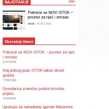
NAJČITANIJE
VIŠE
Pokreće se NOVI ISTOK —
prostor za riječ i smisao
istok
- 01/07/2026
Skorašnji članci
Pokreće se NOVI ISTOK — prostor za riječ
i smisao
01/07/2026
Kraj jednog puta: ISTOK nakon deset
godina
17/06/2026
Govedarica zvanično podnio krivičnu
prijavu
16/06/2026
Upokojio se nekadašnji iguman Manastira