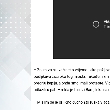
– Znam za nju već neko vrijeme i ako pažljiv
bodljikavu žicu oko tog mjesta. Takođe, sam
prednju kapiju, a onda smo imali proteste. V
odlazili u pab – rekla je Lindzi Baro, lokalna 
– Mislim da je prilično čudno što ruska vlada