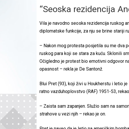
“Seoska rezidencija An
Vila je navodno seoska rezidencija ruskog a
diplomatske funkcije, za nju se brine stariji ru
– Nakon mog protesta posjetila su me dva pol
ruskog para koji se stara za kuću. Sklonili 
Očigledno je protest bio emotivni odgovor na in
opasnost – rekla je De Santonž.
Blui Pret (93), koji živi u Houkherstu i let
ratno vazduhoplovstvo (RAF) 1951-53, rekao j
– Zaista sam zapanjen. Služio sam na samom
strahove u vezi njih – rekao je on.
Pret je naveo da je letio na američkim bombard