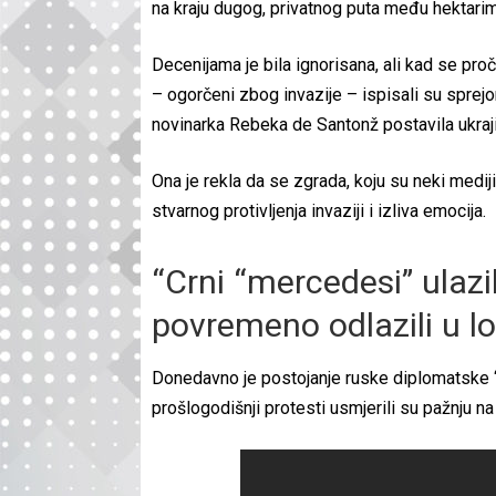
na kraju dugog, privatnog puta među hektarim
Decenijama je bila ignorisana, ali kad se pr
– ogorčeni zbog invazije – ispisali su sprejom
novinarka Rebeka de Santonž postavila ukraj
Ona je rekla da se zgrada, koju su neki medi
stvarnog protivljenja invaziji i izliva emocija.
“Crni “mercedesi” ulazili
povremeno odlazili u lo
Donedavno je postojanje ruske diplomatske “
prošlogodišnji protesti usmjerili su pažnju n