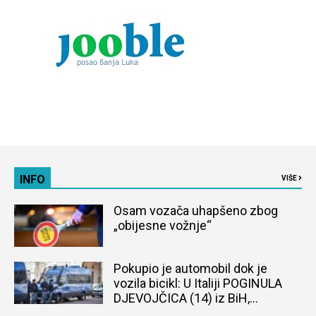
INFO
VIŠE
Osam vozača uhapšeno zbog
„obijesne vožnje“
Pokupio je automobil dok je
vozila bicikl: U Italiji POGINULA
DJEVOJČICA (14) iz BiH,
naređena obdukcija tijela