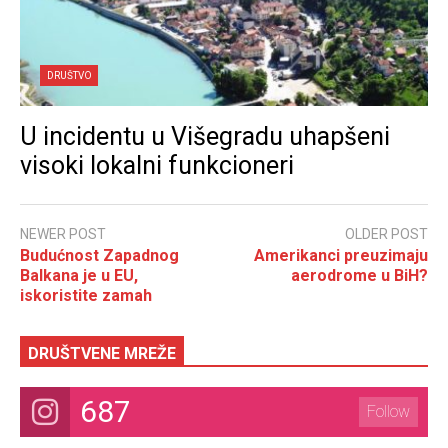
DRUŠTVO
U incidentu u Višegradu uhapšeni
visoki lokalni funkcioneri
NEWER POST
OLDER POST
Budućnost Zapadnog
Amerikanci preuzimaju
Balkana je u EU,
aerodrome u BiH?
iskoristite zamah
DRUŠTVENE MREŽE
687
Follow