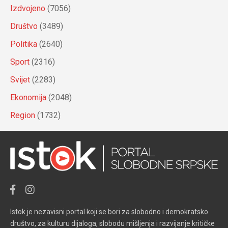
Izdvojeno
(7056)
Društvo
(3489)
Politika
(2640)
Sport
(2316)
Svijet
(2283)
Ekonomija
(2048)
Region
(1732)
Istok je nezavisni portal koji se bori za slobodno i demokratsko
društvo, za kulturu dijaloga, slobodu mišljenja i razvijanje kritičke