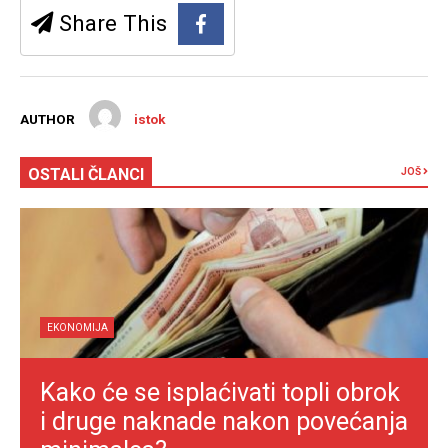
Share This
AUTHOR
istok
OSTALI ČLANCI
JOŠ
EKONOMIJA
Kako će se isplaćivati topli obrok
i druge naknade nakon povećanja