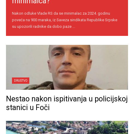
minimalca?
Nakon odluke Vlade RS da se minimalac za 2024. godinu
poveća na 900 maraka, iz Saveza sindikata Republike Srpske
su upozorili radnike da dobo paze ...
DRUŠTVO
Nestao nakon ispitivanja u policijskoj
stanici u Foči