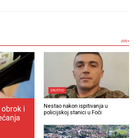
JOŠ
DRUŠTVO
Nestao nakon ispitivanja u
 obrok i
policijskoj stanici u Foči
ećanja