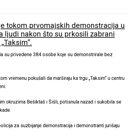
a je tokom prvomajskih demonstracija u
na ljudi nakon što su prkosili zabrani
u „Taksim“.
e da su privedene 384 osobe koje su demonstrirale bez
om vremenu pokušali da marširaju ka trgu „Taksim“ u centru
ni.
skim okruzima Bešiktaš i Šišli, potisnula nazad i sukobila se
ikade.
licija za suzbijanje demonstracija i demonstranti jurišaju