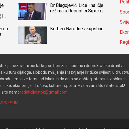
Poli
je
Dr Blagojević: Lice i naličje
režima u Republici Srpskoj
Spor
(14)
a
Svij
a do
Kerberi Narodne skupštine
Ekon
e
Reg
stok je nezavisni portal koji se bori za slobodno i demokratsko društvo,
a kulturu dijaloga, slobodu mišljenja i razvijanje kritičke svijesti u društvu
brađujemo sve teme od lokalnih do onih od opšteg interesa iz oblasti
olitike, ekonomije, društva, kulture i sporta. Hvala vam što čitate Istok!
išite nam :
redakcijaistok@gmail.com
IMPRESUM