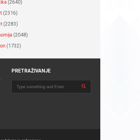
tika
(2640)
t
(2316)
et
(2283)
omija
(2048)
ion
(1732)
PRETRAŽIVANJE
.