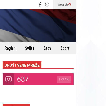
Search
Region
Svijet
Stav
Sport
DRUŠTVENE MREŽE
687
Follow