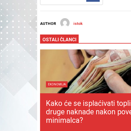
AUTHOR
istok
OSTALI ČLANCI
EKONOMIJA
Kako će se isplaćivati topli
druge naknade nakon pov
minimalca?