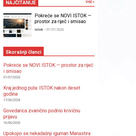
NAJČITANIJE
VIŠE
Pokreće se NOVI ISTOK —
prostor za riječ i smisao
istok
- 01/07/2026
Skorašnji članci
Pokreće se NOVI ISTOK — prostor za riječ
i smisao
01/07/2026
Kraj jednog puta: ISTOK nakon deset
godina
17/06/2026
Govedarica zvanično podnio krivičnu
prijavu
16/06/2026
Upokojio se nekadašnji iguman Manastira