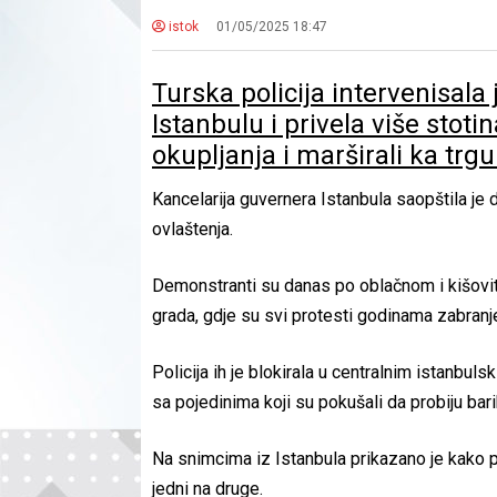
istok
01/05/2025 18:47
Turska policija intervenisal
Istanbulu i privela više stoti
okupljanja i marširali ka trg
Kancelarija guvernera Istanbula saopštila j
ovlaštenja.
Demonstranti su danas po oblačnom i kišovit
grada, gdje su svi protesti godinama zabranje
Policija ih je blokirala u centralnim istanbul
sa pojedinima koji su pokušali da probiju bar
Na snimcima iz Istanbula prikazano je kako po
jedni na druge.