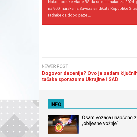
Nakon odluke Vlade RS da se minimalac za 2024.
na 900 maraka, iz Saveza sindikata Republike Srps
radnike da dobo paze ...
NEWER POST
Dogovor decenije? Ovo je sedam ključni
tačaka sporazuma Ukrajine i SAD
INFO
Osam vozača uhapšeno 
„obijesne vožnje“