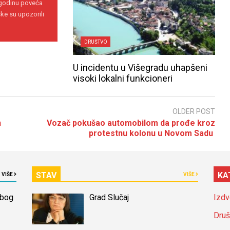
 godinu poveća
ke su upozorili
DRUŠTVO
U incidentu u Višegradu uhapšeni
visoki lokalni funkcioneri
OLDER POST
h
Vozač pokušao automobilom da prođe kroz
protestnu kolonu u Novom Sadu
STAV
KA
VIŠE
VIŠE
zbog
Grad Slučaj
Izdv
Druš