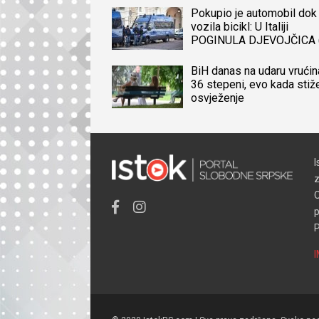
Pokupio je automobil dok 
vozila bicikl: U Italiji
POGINULA DJEVOJČICA 
iz BiH, naređena obdukcij
tijela
BiH danas na udaru vrućin
36 stepeni, evo kada stiž
osvježenje
I
z
O
p
P