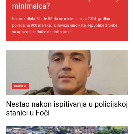
minimalca?
Nakon odluke Vlade RS da se minimalac za 2024. godinu
poveća na 900 maraka, iz Saveza sindikata Republike Srpske
su upozorili radnike da dobo paze ...
DRUŠTVO
Nestao nakon ispitivanja u policijskoj
stanici u Foči