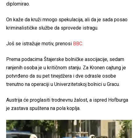
diplomirao.
On kaže da kruži mnogo spekulacija, ali da je sada posao
kriminalističke službe da sprovede istragu.
Još se istražuje motiv, prenosi
BBC.
Prema podacima Štajerske bolničke asocijacije, sedam
ranjenih osoba je u kritičnom stanju. Za Kronen cajtung je
potvrđeno da su pet tinejdžera i dve odrasle osobe
trenutno na operaciji u Univerzitetskoj bolnici u Gracu.
Austrija će proglasiti trodnevnu žalost, a ispred Hofburga
je zastava spuštena na pola koplja.