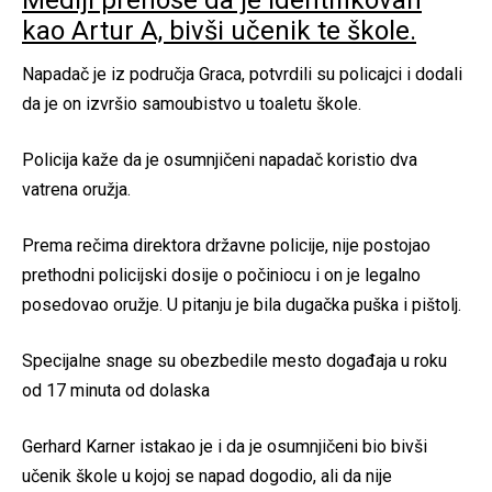
Mediji prenose da je identifikovan
kao Artur A, bivši učenik te škole.
Napadač je iz područja Graca, potvrdili su policajci i dodali
da je on izvršio samoubistvo u toaletu škole.
Policija kaže da je osumnjičeni napadač koristio dva
vatrena oružja.
Prema rečima direktora državne policije, nije postojao
prethodni policijski dosije o počiniocu i on je legalno
posedovao oružje. U pitanju je bila dugačka puška i pištolj.
Specijalne snage su obezbedile mesto događaja u roku
od 17 minuta od dolaska
Gerhard Karner istakao je i da je osumnjičeni bio bivši
učenik škole u ​​kojoj se napad dogodio, ali da nije