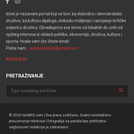
Istok je nezavisni portal koji se bori za slobodno i demokratsko
društvo, za kulturu dijaloga, slobodu mišljenja i razvijanje kritičke
svijesti u društvu. Obrađujemo sve teme od lokalnih do onih od
opšteg interesa iz oblasti politike, ekonomije, društva, kulture i
sporta. Hvala vam što čitate Istok!
Pišite nam :
redakcijaistok@gmail.com
IMPRESUM
PRETRAŽIVANJE
© 2020 IstokRS.com | Sva prava zadržana. Svako neovlašteno
preuzimanje tekstova i fotografija sa portala bez prethodne
saglasnosti redakcije je zabranjeno.