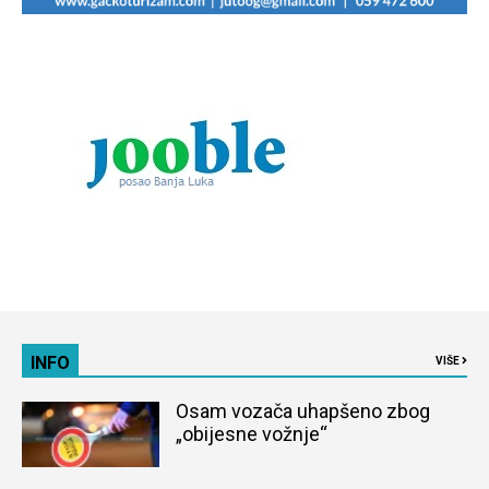
INFO
VIŠE
Osam vozača uhapšeno zbog
„obijesne vožnje“