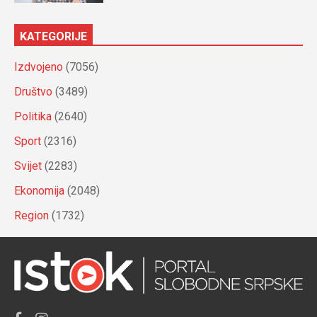
KATEGORIJE
Izdvojeno
(7056)
Društvo
(3489)
Politika
(2640)
Sport
(2316)
Svijet
(2283)
Ekonomija
(2048)
Region
(1732)