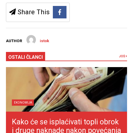
Share This
AUTHOR
istok
OSTALI ČLANCI
JOŠ
EKONOMIJA
Kako će se isplaćivati topli obrok
i druge naknade nakon povećanja