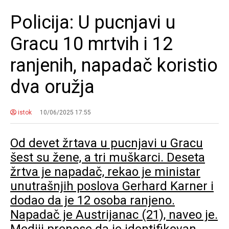
Policija: U pucnjavi u
Gracu 10 mrtvih i 12
ranjenih, napadač koristio
dva oružja
istok
10/06/2025 17:55
Od devet žrtava u pucnjavi u Gracu
šest su žene, a tri muškarci. Deseta
žrtva je napadač, rekao je ministar
unutrašnjih poslova Gerhard Karner i
dodao da je 12 osoba ranjeno.
Napadač je Austrijanac (21), naveo je.