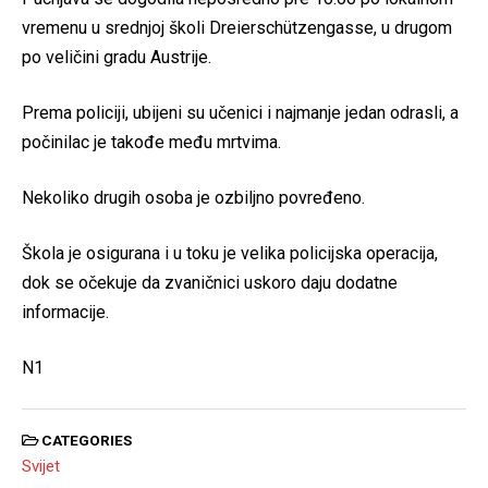
vremenu u srednjoj školi Dreierschützengasse, u drugom
po veličini gradu Austrije.
Prema policiji, ubijeni su učenici i najmanje jedan odrasli, a
počinilac je takođe među mrtvima.
Nekoliko drugih osoba je ozbiljno povređeno.
Škola je osigurana i u toku je velika policijska operacija,
dok se očekuje da zvaničnici uskoro daju dodatne
informacije.
N1
CATEGORIES
Svijet