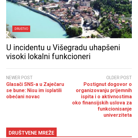
DRUŠTVO
U incidentu u Višegradu uhapšeni
visoki lokalni funkcioneri
NEWER POST
OLDER POST
Glasači SNS-a u Zaječaru
Postignut dogovor o
se bune: Nisu im isplatili
organizovanju prijemnih
obećani novac
ispita i o aktivnostima
oko finansijskih uslova za
funkcionisanje
univerziteta
DRUŠTVENE MREŽE