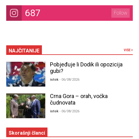
687
Follow
NAJČITANIJE
VIŠE
Pobjeđuje li Dodik ili opozicija
gubi?
istok
- 06/08/2026
Crna Gora – orah, voćka
čudnovata
istok
- 06/08/2026
Skorašnji članci