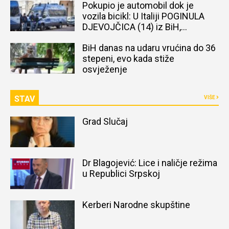
Pokupio je automobil dok je
vozila bicikl: U Italiji POGINULA
DJEVOJČICA (14) iz BiH,
naređena obdukcija tijela
BiH danas na udaru vrućina do 36
stepeni, evo kada stiže
osvježenje
STAV
VIŠE
Grad Slučaj
Dr Blagojević: Lice i naličje režima
u Republici Srpskoj
Kerberi Narodne skupštine