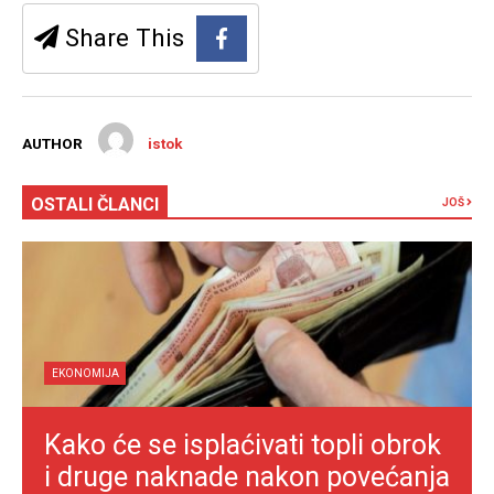
Share This
AUTHOR
istok
OSTALI ČLANCI
JOŠ
EKONOMIJA
Kako će se isplaćivati topli obrok
i druge naknade nakon povećanja