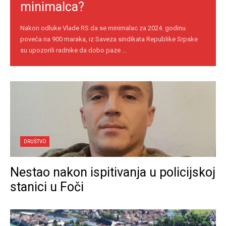
minimalca?
Nakon odluke Vlade RS da se minimalac za 2024. godinu
poveća na 900 maraka, iz Saveza sindikata Republike Srpske
su upozorili radnike da dobo paze ...
DRUŠTVO
Nestao nakon ispitivanja u policijskoj
stanici u Foči