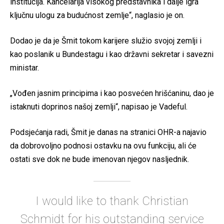
institucija. Kancelarija visokog predstavnika i dalje igra
ključnu ulogu za budućnost zemlje“, naglasio je on.
Dodao je da je Šmit tokom karijere služio svojoj zemlji i
kao poslanik u Bundestagu i kao državni sekretar i savezni
ministar.
„Vođen jasnim principima i kao posvećen hrišćaninu, dao je
istaknuti doprinos našoj zemlji“, napisao je Vadeful.
Podsjećanja radi, Šmit je danas na stranici OHR-a najavio
da dobrovoljno podnosi ostavku na ovu funkciju, ali će
ostati sve dok ne bude imenovan njegov nasljednik.
I would like to thank Christian
Schmidt for his outstanding service