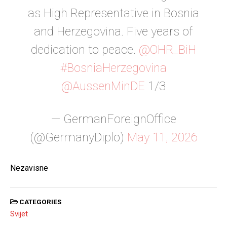
as High Representative in Bosnia
and Herzegovina. Five years of
dedication to peace.
@OHR_BiH
#BosniaHerzegovina
@AussenMinDE
1/3
— GermanForeignOffice
(@GermanyDiplo)
May 11, 2026
Nezavisne
CATEGORIES
Svijet