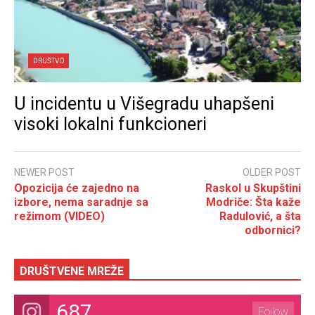
DRUŠTVO
U incidentu u Višegradu uhapšeni
visoki lokalni funkcioneri
NEWER POST
OLDER POST
Opozicija će zajedno na
Raskol u Skupštini
izbore, nema saradnje sa
Modriče: Šta kaže
režimom (VIDEO)
Radulović, a šta
odbornici?
DRUŠTVENE MREŽE
687
Follow