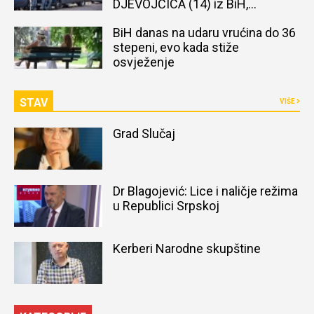
DJEVOJČICA (14) iz BiH,
naređena obdukcija tijela
BiH danas na udaru vrućina do 36
stepeni, evo kada stiže
osvježenje
STAV
VIŠE
Grad Slučaj
Dr Blagojević: Lice i naličje režima
u Republici Srpskoj
Kerberi Narodne skupštine