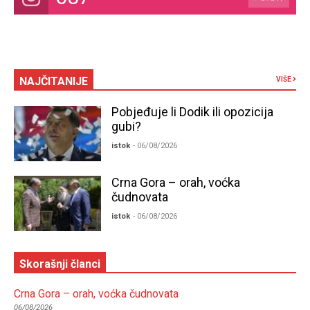
NAJČITANIJE
VIŠE
Pobjeđuje li Dodik ili opozicija
gubi?
istok
- 06/08/2026
Crna Gora – orah, voćka
čudnovata
istok
- 06/08/2026
Skorašnji članci
Crna Gora – orah, voćka čudnovata
06/08/2026