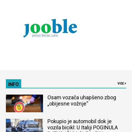
INFO
VIŠE
Osam vozača uhapšeno zbog
„obijesne vožnje“
Pokupio je automobil dok je
vozila bicikl: U Italiji POGINULA