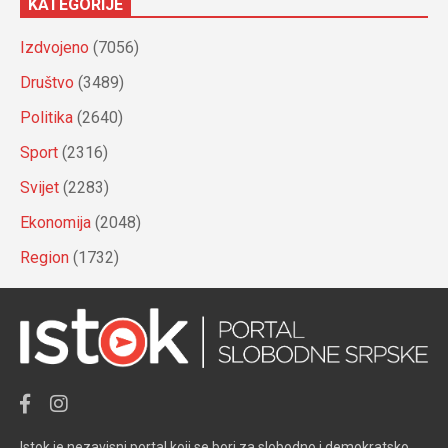
KATEGORIJE
Izdvojeno
(7056)
Društvo
(3489)
Politika
(2640)
Sport
(2316)
Svijet
(2283)
Ekonomija
(2048)
Region
(1732)
Istok je nezavisni portal koji se bori za slobodno i demokratsko