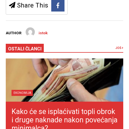
Share This
AUTHOR
istok
OSTALI ČLANCI
JOŠ
EKONOMIJA
Kako će se isplaćivati topli obrok
i druge naknade nakon povećanja
minimalca?