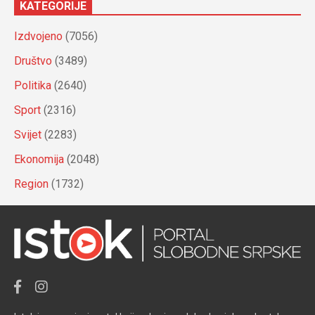
KATEGORIJE
Izdvojeno
(7056)
Društvo
(3489)
Politika
(2640)
Sport
(2316)
Svijet
(2283)
Ekonomija
(2048)
Region
(1732)