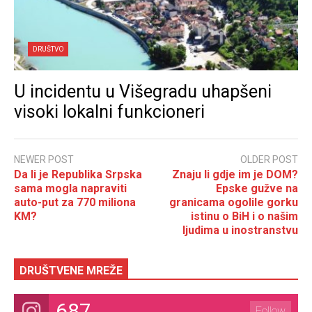
DRUŠTVO
U incidentu u Višegradu uhapšeni
visoki lokalni funkcioneri
NEWER POST
OLDER POST
Da li je Republika Srpska
Znaju li gdje im je DOM?
sama mogla napraviti
Epske gužve na
auto-put za 770 miliona
granicama ogolile gorku
KM?
istinu o BiH i o našim
ljudima u inostranstvu
DRUŠTVENE MREŽE
687
Follow