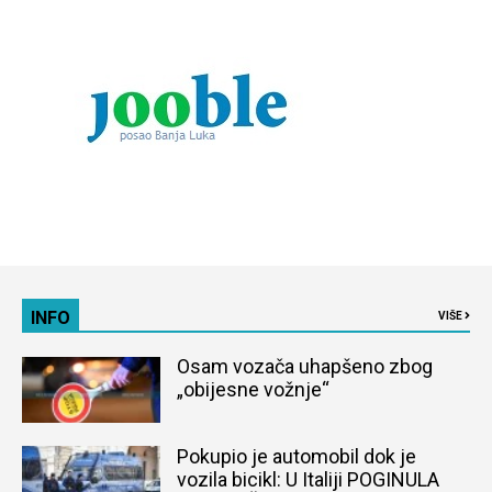
INFO
VIŠE
Osam vozača uhapšeno zbog
„obijesne vožnje“
Pokupio je automobil dok je
vozila bicikl: U Italiji POGINULA