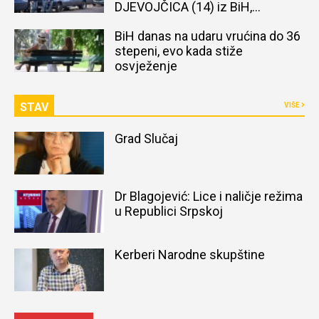
DJEVOJČICA (14) iz BiH,
naređena obdukcija tijela
BiH danas na udaru vrućina do 36
stepeni, evo kada stiže
osvježenje
STAV
VIŠE
Grad Slučaj
Dr Blagojević: Lice i naličje režima
u Republici Srpskoj
Kerberi Narodne skupštine