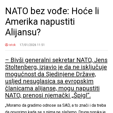
NATO bez vođe: Hoće li
Amerika napustiti
Alijansu?
istok
17/01/2026 11:51
– Bivši generalni sekretar NATO, Jens
Stoltenberg, izjavio je da ne isključuje
mogućnost da Sjedinjene Države,
usljed nesuglasica sa evropskim
članicama alijanse, mogu napustiti
NATO, prenosi njemački „Špigl“.
„Moramo da gradimo odnose sa SAD, a to znači i da treba
da govorimo kada se s njima ne slažemo. Druga poruka je