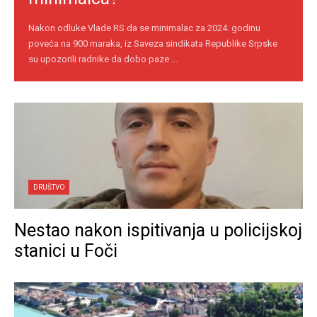
Nakon odluke Vlade RS da se minimalac za 2024. godinu
poveća na 900 maraka, iz Saveza sindikata Republike Srpske
su upozorili radnike da dobo paze ...
DRUŠTVO
Nestao nakon ispitivanja u policijskoj
stanici u Foči