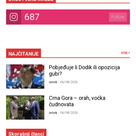
687
Follow
NAJČITANIJE
VIŠE
Pobjeđuje li Dodik ili opozicija
gubi?
istok
- 06/08/2026
Crna Gora – orah, voćka
čudnovata
istok
- 06/08/2026
Skorašnji članci