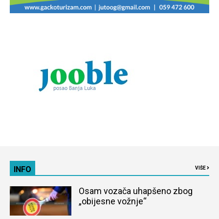
INFO
VIŠE
Osam vozača uhapšeno zbog
„obijesne vožnje“