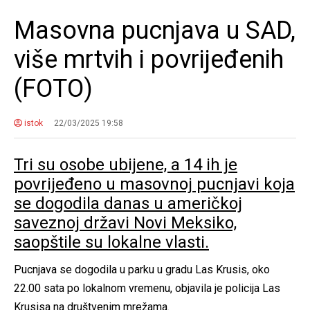
Masovna pucnjava u SAD,
više mrtvih i povrijeđenih
(FOTO)
istok
22/03/2025 19:58
Tri su osobe ubijene, a 14 ih je
povrijeđeno u masovnoj pucnjavi koja
se dogodila danas u američkoj
saveznoj državi Novi Meksiko,
saopštile su lokalne vlasti.
Pucnjava se dogodila u parku u gradu Las Krusis, oko
22.00 sata po lokalnom vremenu, objavila je policija Las
Krusisa na društvenim mrežama.