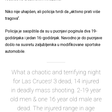
Niko nije uhapšen, ali policija tvrdi da „aktivno prati više
tragova“.
Policija je saopštila da su u pucnjavi poginula dva 19-
godišnjaka i jedan 16-godišnjak. Navodno je do pucnjave
došlo na susretu zaljubljenika u modifikovane sportske
automobile.
What a chaotic and terrifying night
for Las Cruces! 3 dead, 14 injured
in deadly mass shooting. 2-19 year
old men & one 16 year old male are
dead. The injured range in age