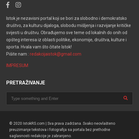
Istok je nezavisni portal koji se bori za slobodno i demokratsko
društvo, za kulturu dijaloga, slobodu mišljenja i razvijanje kritičke
svijesti u društvu. Obrađujemo sve teme od lokalnih do onih od
opšteg interesa iz oblasti politike, ekonomije, društva, kulture i
sporta. Hvala vam što čitate Istok!
Pišite nam :
redakcijaistok@gmail.com
IMPRESUM
PRETRAŽIVANJE
© 2020 IstokRS.com | Sva prava zadržana. Svako neovlašteno
preuzimanje tekstova i fotografija sa portala bez prethodne
saglasnosti redakcije je zabranjeno.