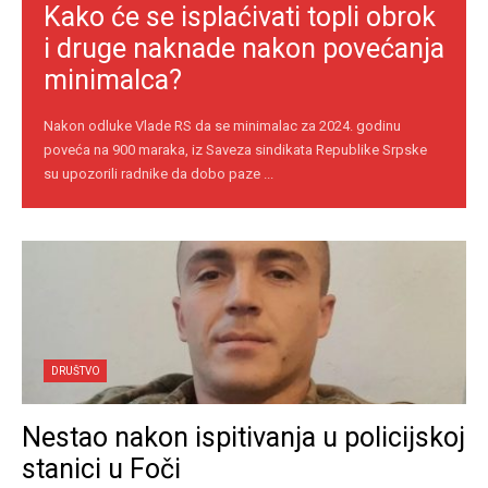
Kako će se isplaćivati topli obrok
i druge naknade nakon povećanja
minimalca?
Nakon odluke Vlade RS da se minimalac za 2024. godinu
poveća na 900 maraka, iz Saveza sindikata Republike Srpske
su upozorili radnike da dobo paze ...
DRUŠTVO
Nestao nakon ispitivanja u policijskoj
stanici u Foči