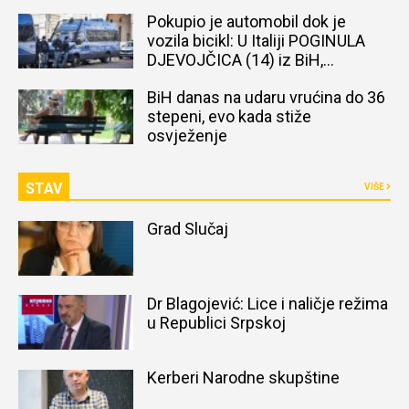
Pokupio je automobil dok je
vozila bicikl: U Italiji POGINULA
DJEVOJČICA (14) iz BiH,
naređena obdukcija tijela
BiH danas na udaru vrućina do 36
stepeni, evo kada stiže
osvježenje
STAV
VIŠE
Grad Slučaj
Dr Blagojević: Lice i naličje režima
u Republici Srpskoj
Kerberi Narodne skupštine