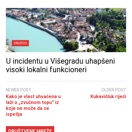
DRUŠTVO
U incidentu u Višegradu uhapšeni
visoki lokalni funkcioneri
NEWER POST
OLDER POST
Kako je vlast uhvaćena u
Kukavičluk riječi
laži o „zvučnom topu“ iz
koje ne može da se
ispetlja
DRUŠTVENE MREŽE