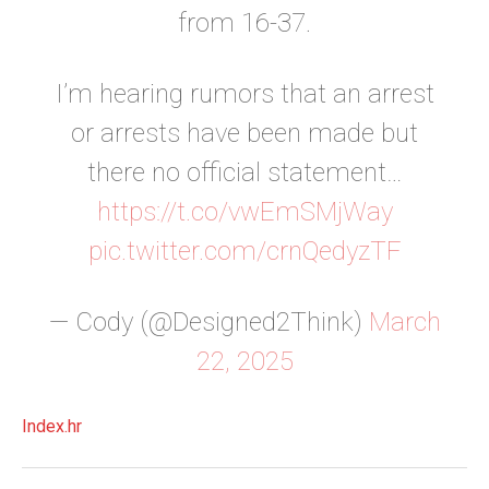
from 16-37.
I’m hearing rumors that an arrest
or arrests have been made but
there no official statement…
https://t.co/vwEmSMjWay
pic.twitter.com/crnQedyzTF
— Cody (@Designed2Think)
March
22, 2025
Index.hr