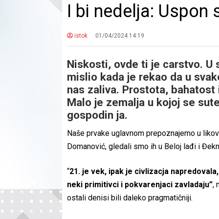
I bi nedelja: Uspon
istok
01/04/2024 14:19
Niskosti, ovde ti je carstvo. U
mislio kada je rekao da u svak
nas zaliva. Prostota, bahatost 
Malo je zemalja u kojoj se sut
gospodin ja.
Naše prvake uglavnom prepoznajemo u likovima
Domanović, gledali smo ih u Beloj lađi i Đekni,
“
21. je vek, ipak je civlizacja napredovala
neki primitivci i pokvarenjaci zavladaju”
,
ostali denisi bili daleko pragmatičniji.