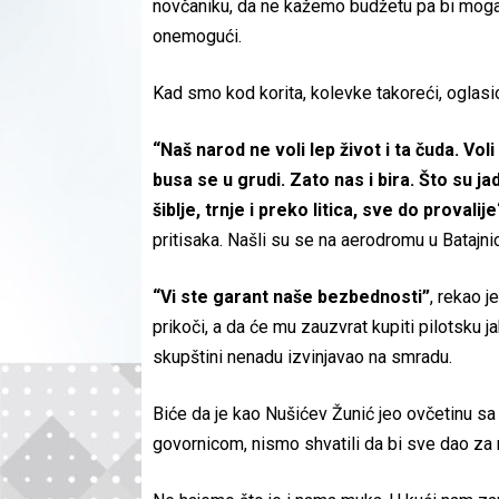
novčaniku, da ne kažemo budžetu pa bi mogao 
onemogući.
Kad smo kod korita, kolevke takoreći, oglasi
“Naš narod ne voli lep život i ta čuda. Vol
busa se u grudi. Zato nas i bira. Što su j
šiblje, trnje i preko litica, sve do provalije
pritisaka. Našli su se na aerodromu u Batajnic
“Vi ste garant naše bezbednosti”
, rekao j
prikoči, a da će mu zauzvrat kupiti pilotsku
skupštini nenadu izvinjavao na smradu.
Biće da je kao Nušićev Žunić jeo ovčetinu s
govornicom, nismo shvatili da bi sve dao za