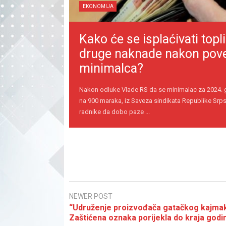
EKONOMIJA
Kako će se isplaćivati topli
druge naknade nakon pov
minimalca?
Nakon odluke Vlade RS da se minimalac za 2024.
na 900 maraka, iz Saveza sindikata Republike Srps
radnike da dobo paze ...
NEWER POST
“Udruženje proizvođača gatačkog kajmak
Zaštićena oznaka porijekla do kraja godi