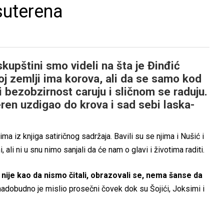
 suterena
 skupštini smo videli na šta je Đinđić
oj zemlji ima korova, ali da se samo kod
i bezobzirnost caruju i sličnom se raduju.
eren uzdigao do krova i sad sebi laska-
 iz knjiga satiričnog sadržaja. Bavili su se njima i Nušić i
 ali ni u snu nimo sanjali da će nam o glavi i životima raditi.
, nije kao da nismo čitali, obrazovali se, nema šanse da
 nadobudno je mislio prosečni čovek dok su Šojići, Joksimi i