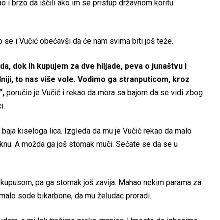
i brzo da iščili ako im se pristup državnom koritu
o se i Vučić obećavši da će nam svima biti još teže.
i da, dok ih kupujem za dve hiljade, peva o junaštvu i
adniji, to nas više vole. Vodimo ga stranputicom, kroz
“,
poručio je Vučić i rekao da mora sa bajom da se vidi zbog
i.
e baja kiseloga lica. Izgleda da mu je Vučić rekao da malo
 jaknu. A možda ga još stomak muči. Sećate se da se u
a kupusom, pa ga stomak još zavija. Mahao nekim parama za
 malo sode bikarbone, da mu želudac proradi.