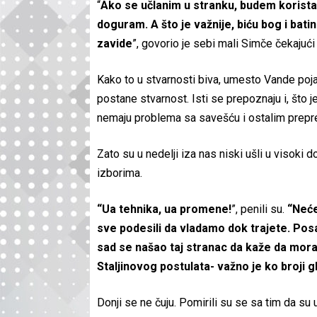
“
Ako se učlanim u stranku, budem korista
doguram. A što je važnije, biću bog i bati
zavide
”, govorio je sebi mali Simče čekajući
Kako to u stvarnosti biva, umesto Vande poja
postane stvarnost. Isti se prepoznaju i, što 
nemaju problema sa savešću i ostalim prepr
Zato su u nedelji iza nas niski ušli u visoki 
izborima.
“Ua tehnika, ua promene!
”, penili su.
“Neće
sve podesili da vladamo dok trajete. Posao
sad se našao taj stranac da kaže da mor
Staljinovog postulata- važno je ko broji 
Donji se ne čuju. Pomirili su se sa tim da su u 