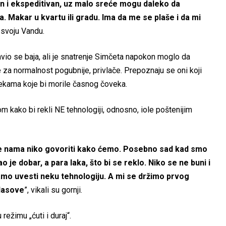
n i ekspeditivan, uz malo sreće mogu daleko da
na. Makar u kvartu ili gradu. Ima da me se plaše i da mi
 svoju Vandu.
vio se baja, ali je snatrenje Simčeta napokon moglo da
je za normalnost pogubnije, privlače. Prepoznaju se oni koji
ekama koje bi morile časnog čoveka.
dom kako bi rekli NE tehnologiji, odnosno, iole poštenijim
 nama niko govoriti kako ćemo. Posebno sad kad smo
 je dobar, a para laka, što bi se reklo. Niko se ne buni i
amo uvesti neku tehnologiju. A mi se držimo prvog
glasove
”, vikali su gornji.
režimu „ćuti i duraj“.