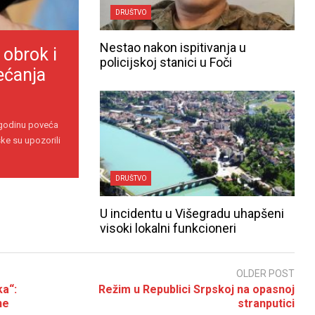
DRUŠTVO
Nestao nakon ispitivanja u
 obrok i
policijskoj stanici u Foči
ećanja
 godinu poveća
ke su upozorili
DRUŠTVO
U incidentu u Višegradu uhapšeni
visoki lokalni funkcioneri
OLDER POST
a“:
Režim u Republici Srpskoj na opasnoj
ne
stranputici