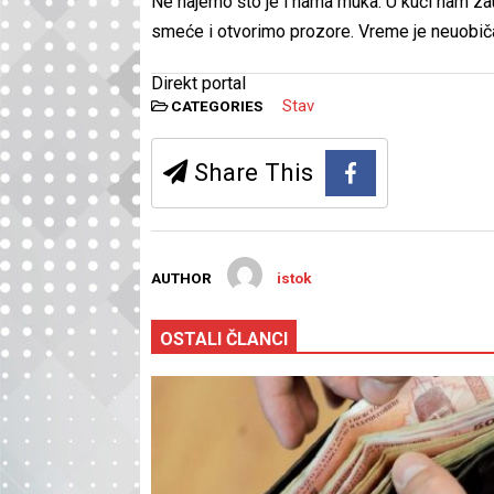
Ne hajemo što je i nama muka. U kući nam za
smeće i otvorimo prozore. Vreme je neuobiča
Direkt portal
Stav
CATEGORIES
Share This
AUTHOR
istok
OSTALI ČLANCI