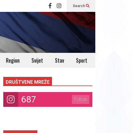
Search
Region
Svijet
Stav
Sport
DRUŠTVENE MREŽE
687
Follow