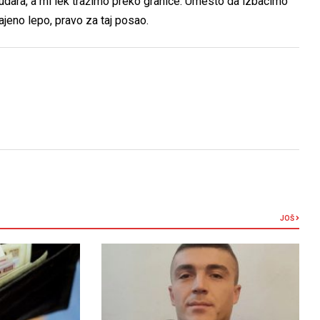
udara, a mi lek tražimo preko granice. Umesto da izbacimo
jeno lepo, pravo za taj posao.
JOŠ