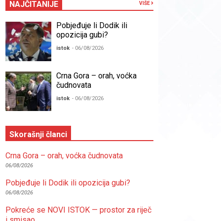
NAJČITANIJE
VIŠE
Pobjeđuje li Dodik ili
opozicija gubi?
istok
- 06/08/2026
Crna Gora – orah, voćka
čudnovata
istok
- 06/08/2026
Skorašnji članci
Crna Gora – orah, voćka čudnovata
06/08/2026
Pobjeđuje li Dodik ili opozicija gubi?
06/08/2026
Pokreće se NOVI ISTOK — prostor za riječ
i smisao