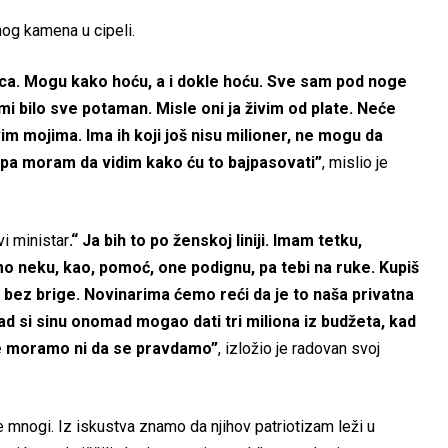
nog kamena u cipeli.
aca. Mogu kako hoću, a i dokle hoću. Sve sam pod noge
 mi bilo sve potaman. Misle oni ja živim od plate. Neće
im mojima. Ima ih koji još nisu milioner, ne mogu da
 pa moram da vidim kako ću to bajpasovati”
, mislio je
i ministar
.“ Ja bih to po ženskoj liniji. Imam tetku,
mo neku, kao, pomoć, one podignu, pa tebi na ruke. Kupiš
 bez brige. Novinarima ćemo reći da je to naša privatna
ad si sinu onomad mogao dati tri miliona iz budžeta, kad
 ne moramo ni da se pravdamo”
, izložio je radovan svoj
 mnogi. Iz iskustva znamo da njihov patriotizam leži u