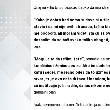
Onaj na vrhu bi se osećao široko da nije stra
“Kako je dobro kad nema sudova ni tužil
stavio i da mi nije ovih stranaca, tačno bi
me pogoditi, ali moram videti šta ću sa ov
dozbolim da se baš svako toliko obogati,
baja.
“
Mogu ja to da rešim, šefe“,
ponudio se prv
komšinicu i ženinu sestru. Ako im dodeli
kafu i šećer, mesečno odeš da to uzmeš i
stvar jer je ovo naša država. Uostalom, k
su institucije još i radile, danas nikome
genijalni plan.
Ipak, neminovnost američkih sankcija osetiće