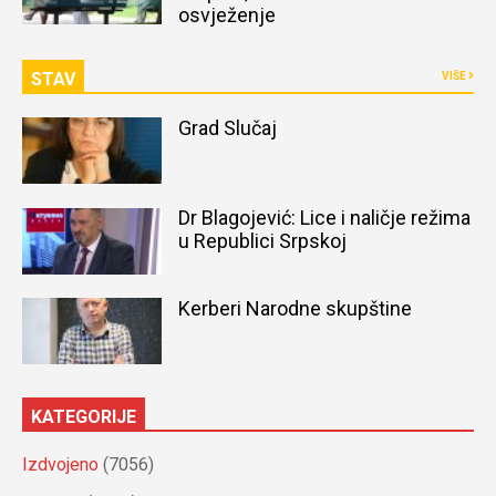
osvježenje
STAV
VIŠE
Grad Slučaj
Dr Blagojević: Lice i naličje režima
u Republici Srpskoj
Kerberi Narodne skupštine
KATEGORIJE
Izdvojeno
(7056)