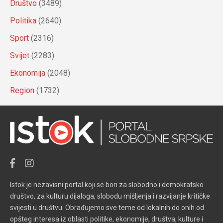
Društvo
(3489)
Politika
(2640)
Sport
(2316)
Svijet
(2283)
Ekonomija
(2048)
Region
(1732)
Istok je nezavisni portal koji se bori za slobodno i demokratsko
društvo, za kulturu dijaloga, slobodu mišljenja i razvijanje kritičke
svijesti u društvu. Obrađujemo sve teme od lokalnih do onih od
opšteg interesa iz oblasti politike, ekonomije, društva, kulture i