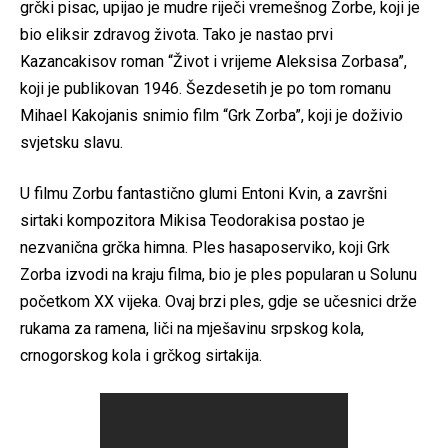
grčki pisac, upijao je mudre riječi vremešnog Zorbe, koji je
bio eliksir zdravog života. Tako je nastao prvi
Kazancakisov roman “Život i vrijeme Aleksisa Zorbasa”,
koji je publikovan 1946. Šezdesetih je po tom romanu
Mihael Kakojanis snimio film “Grk Zorba”, koji je doživio
svjetsku slavu.
U filmu Zorbu fantastično glumi Entoni Kvin, a završni
sirtaki kompozitora Mikisa Teodorakisa postao je
nezvanična grčka himna. Ples hasaposerviko, koji Grk
Zorba izvodi na kraju filma, bio je ples popularan u Solunu
početkom XX vijeka. Ovaj brzi ples, gdje se učesnici drže
rukama za ramena, liči na mješavinu srpskog kola,
crnogorskog kola i grčkog sirtakija.