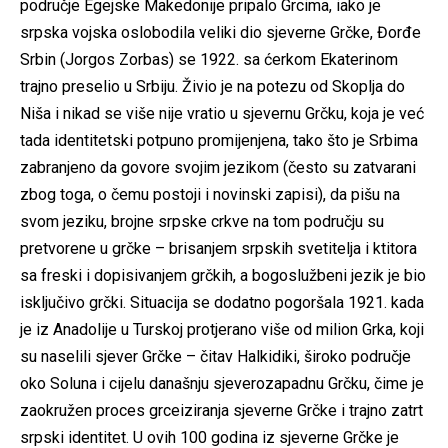
područje Egejske Makedonije pripalo Grcima, iako je
srpska vojska oslobodila veliki dio sjeverne Grčke, Đorđe
Srbin (Jorgos Zorbas) se 1922. sa ćerkom Ekaterinom
trajno preselio u Srbiju. Živio je na potezu od Skoplja do
Niša i nikad se više nije vratio u sjevernu Grčku, koja je već
tada identitetski potpuno promijenjena, tako što je Srbima
zabranjeno da govore svojim jezikom (često su zatvarani
zbog toga, o čemu postoji i novinski zapisi), da pišu na
svom jeziku, brojne srpske crkve na tom području su
pretvorene u grčke – brisanjem srpskih svetitelja i ktitora
sa freski i dopisivanjem grčkih, a bogoslužbeni jezik je bio
isključivo grčki. Situacija se dodatno pogoršala 1921. kada
je iz Anadolije u Turskoj protjerano više od milion Grka, koji
su naselili sjever Grčke – čitav Halkidiki, široko područje
oko Soluna i cijelu današnju sjeverozapadnu Grčku, čime je
zaokružen proces grceiziranja sjeverne Grčke i trajno zatrt
srpski identitet. U ovih 100 godina iz sjeverne Grčke je