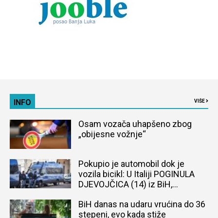
INFO
VIŠE
Osam vozača uhapšeno zbog
„obijesne vožnje“
Pokupio je automobil dok je
vozila bicikl: U Italiji POGINULA
DJEVOJČICA (14) iz BiH,
naređena obdukcija tijela
BiH danas na udaru vrućina do 36
stepeni, evo kada stiže