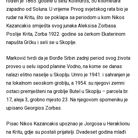
rođen je 1865. godine u selu Kolindros, 50 kilometara
zapadno od Soluna. U vrijeme Prvog svjetskog rata bio je
rudar na Kritu, što se poklapa sa periodom u kom Nikos
Kazancakis smiješta svog junaka Aleksisa Zorbasa.
Poslije Krita, Zorba 1922. godine sa ćerkom Ekaterinom
napušta Grčku i seli se u Skoplje.
Marković tvrdi da je Đorđe Srbin zadnji period svog života
proveo u selu ispod planine Vodno, na kome se danas
nalazi elitno naselje u Skoplju. Umro je 1941. i sahranjen je
na lokalnom seoskom groblju, a 1954. su njegovi zemni
ostaci premješteni na groblje Butel u Skoplju – parcela br.
17, aleja 3, grobno mjesto 23. Na njegovom spomeniku je
upisano Georgios Zorbas.
Pisac Nikos Kazancakis upoznao je Jorgosa u Heraklionu
na Kritu, gdje su postali prijatelji. Dvadeset godina mlađi