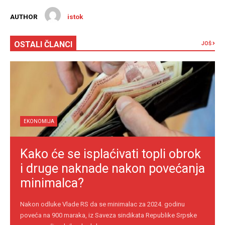
AUTHOR
istok
OSTALI ČLANCI
JOŠ
EKONOMIJA
Kako će se isplaćivati topli obrok
i druge naknade nakon povećanja
minimalca?
Nakon odluke Vlade RS da se minimalac za 2024. godinu
poveća na 900 maraka, iz Saveza sindikata Republike Srpske