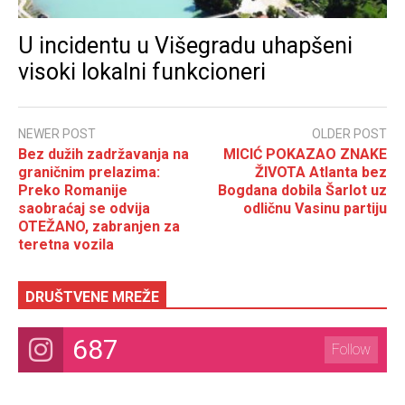
U incidentu u Višegradu uhapšeni
visoki lokalni funkcioneri
NEWER POST
OLDER POST
Bez dužih zadržavanja na
MICIĆ POKAZAO ZNAKE
graničnim prelazima:
ŽIVOTA Atlanta bez
Preko Romanije
Bogdana dobila Šarlot uz
saobraćaj se odvija
odličnu Vasinu partiju
OTEŽANO, zabranjen za
teretna vozila
DRUŠTVENE MREŽE
687
Follow