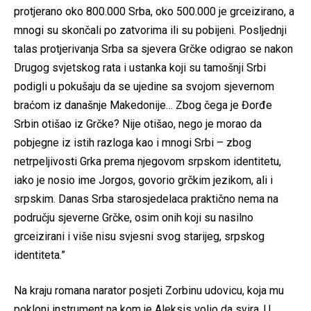
protjerano oko 800.000 Srba, oko 500.000 je grceizirano, a
mnogi su skončali po zatvorima ili su pobijeni. Posljednji
talas protjerivanja Srba sa sjevera Grčke odigrao se nakon
Drugog svjetskog rata i ustanka koji su tamošnji Srbi
podigli u pokušaju da se ujedine sa svojom sjevernom
braćom iz današnje Makedonije… Zbog čega je Đorđe
Srbin otišao iz Grčke? Nije otišao, nego je morao da
pobjegne iz istih razloga kao i mnogi Srbi – zbog
netrpeljivosti Grka prema njegovom srpskom identitetu,
iako je nosio ime Jorgos, govorio grčkim jezikom, ali i
srpskim. Danas Srba starosjedelaca praktično nema na
području sjeverne Grčke, osim onih koji su nasilno
grceizirani i više nisu svjesni svog starijeg, srpskog
identiteta.”
Na kraju romana narator posjeti Zorbinu udovicu, koja mu
pokloni instrument na kom je Aleksis volio da svira. U