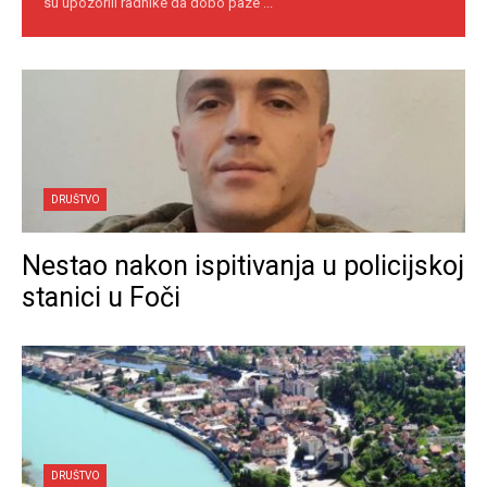
su upozorili radnike da dobo paze ...
DRUŠTVO
Nestao nakon ispitivanja u policijskoj
stanici u Foči
DRUŠTVO