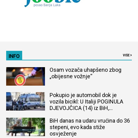
INFO
VIŠE
Osam vozača uhapšeno zbog
„obijesne vožnje“
Pokupio je automobil dok je
vozila bicikl: U Italiji POGINULA
DJEVOJČICA (14) iz BiH,
naređena obdukcija tijela
BiH danas na udaru vrućina do 36
stepeni, evo kada stiže
osvježenje