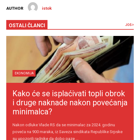
AUTHOR
istok
OSTALI ČLANCI
JOŠ
EKONOMIJA
Kako će se isplaćivati topli obrok
i druge naknade nakon povećanja
minimalca?
Nakon odluke Vlade RS da se minimalac za 2024. godinu
poveća na 900 maraka, iz Saveza sindikata Republike Srpske
su upozorili radnike da dobo paze ...