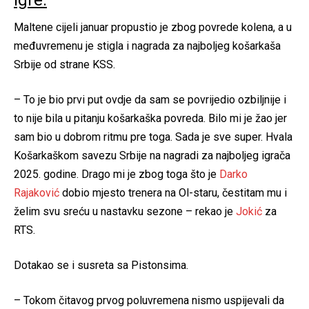
Maltene cijeli januar propustio je zbog povrede kolena, a u
međuvremenu je stigla i nagrada za najboljeg košarkaša
Srbije od strane KSS.
– To je bio prvi put ovdje da sam se povrijedio ozbiljnije i
to nije bila u pitanju košarkaška povreda. Bilo mi je žao jer
sam bio u dobrom ritmu pre toga. Sada je sve super. Hvala
Košarkaškom savezu Srbije na nagradi za najboljeg igrača
2025. godine. Drago mi je zbog toga što je
Darko
Rajaković
dobio mjesto trenera na Ol-staru, čestitam mu i
želim svu sreću u nastavku sezone – rekao je
Jokić
za
RTS.
Dotakao se i susreta sa Pistonsima.
– Tokom čitavog prvog poluvremena nismo uspijevali da