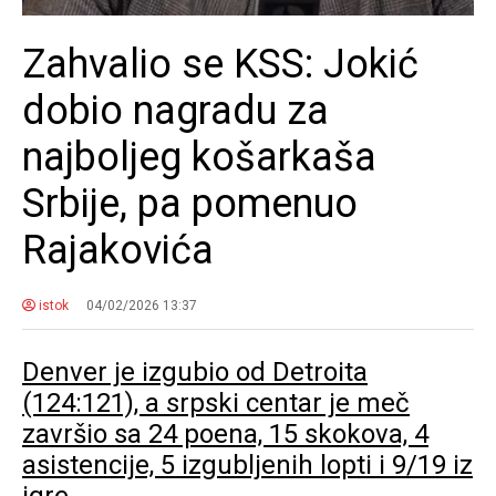
Zahvalio se KSS: Jokić
dobio nagradu za
najboljeg košarkaša
Srbije, pa pomenuo
Rajakovića
istok
04/02/2026 13:37
Denver je izgubio od Detroita
(124:121), a srpski centar je meč
završio sa 24 poena, 15 skokova, 4
asistencije, 5 izgubljenih lopti i 9/19 iz
igre.