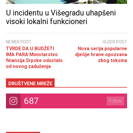
U incidentu u Višegradu uhapšeni
visoki lokalni funkcioneri
NEWER POST
OLDER POST
TVRDE DA U BUDŽETI
Nova serija popularne
IMA PARA Ministarstvo
dječije hrane opozvana
finansija Srpske odustalo
zbog toksina
od novog zaduženja
DRUŠTVENE MREŽE
687
Follow