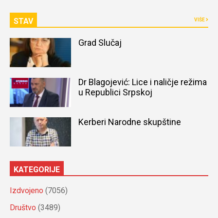
STAV
VIŠE
Grad Slučaj
Dr Blagojević: Lice i naličje režima
u Republici Srpskoj
Kerberi Narodne skupštine
KATEGORIJE
Izdvojeno
(7056)
Društvo
(3489)